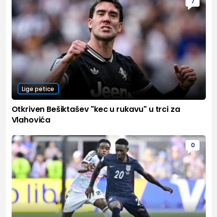
7
Lige petice
Otkriven Bešiktašev "kec u rukavu" u trci za
Vlahovića
0