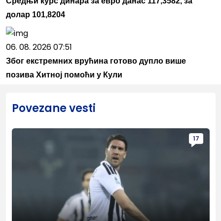
Средњи курс динара за евро данас 117,3582, за
долар 101,8204
06. 08. 2026 07:51
Због екстремних врућина готово дупло више
позива Хитној помоћи у Кули
Povezane vesti
17