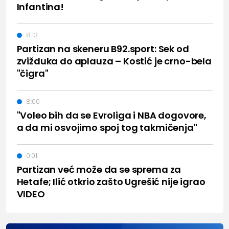
Infantina!
8:13
Partizan na skeneru B92.sport: Sek od
zvižduka do aplauza – Kostić je crno-bela
"čigra"
8:00
"Voleo bih da se Evroliga i NBA dogovore,
a da mi osvojimo spoj tog takmičenja"
0:01
Partizan već može da se sprema za
Hetafe; Ilić otkrio zašto Ugrešić nije igrao
VIDEO