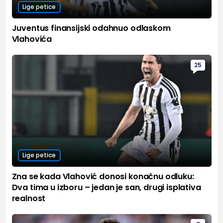
Lige petice
Juventus finansijski odahnuo odlaskom
Vlahovića
25
Lige petice
Zna se kada Vlahović donosi konačnu odluku:
Dva tima u izboru – jedan je san, drugi isplativa
realnost