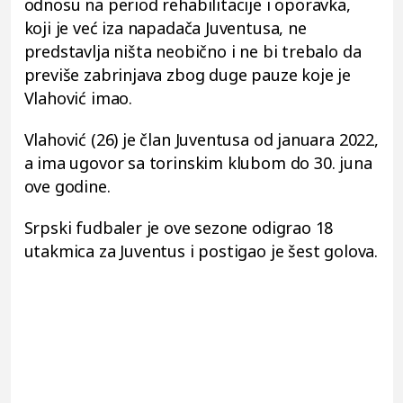
odnosu na period rehabilitacije i oporavka,
koji je već iza napadača Juventusa, ne
predstavlja ništa neobično i ne bi trebalo da
previše zabrinjava zbog duge pauze koje je
Vlahović imao.
Vlahović (26) je član Juventusa od januara 2022,
a ima ugovor sa torinskim klubom do 30. juna
ove godine.
Srpski fudbaler je ove sezone odigrao 18
utakmica za Juventus i postigao je šest golova.