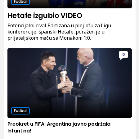
Fudbal
Hetafe izgubio VIDEO
Potencijalni rival Partizana u plej-ofu za Ligu
konferencije, španski Hetafe, poražen je u
prijateljskom meču sa Monakom 1:0.
0
Fudbal
Preokret u FIFA: Argentina javno podržala
Infantina!