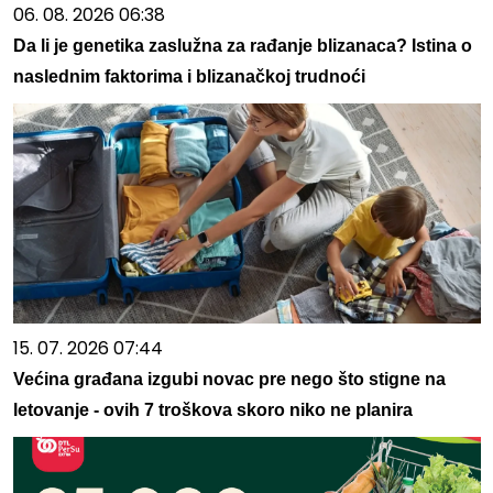
06. 08. 2026 06:38
Da li je genetika zaslužna za rađanje blizanaca? Istina o
naslednim faktorima i blizanačkoj trudnoći
15. 07. 2026 07:44
Većina građana izgubi novac pre nego što stigne na
letovanje - ovih 7 troškova skoro niko ne planira