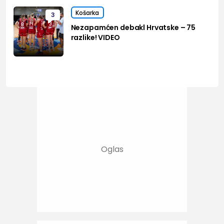
Košarka
3
Nezapamćen debakl Hrvatske – 75
razlike! VIDEO