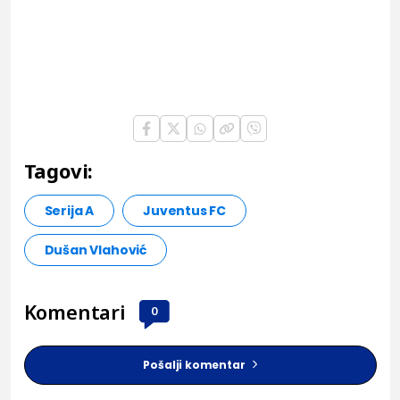
Tagovi:
Serija A
Juventus FC
Dušan Vlahović
Komentari
0
Pošalji komentar