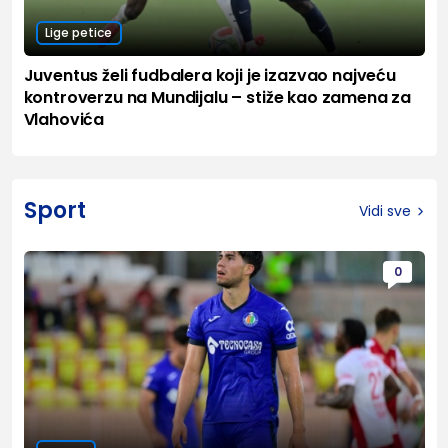
Lige petice
Juventus želi fudbalera koji je izazvao najveću
kontroverzu na Mundijalu – stiže kao zamena za
Vlahovića
Sport
Vidi sve
0