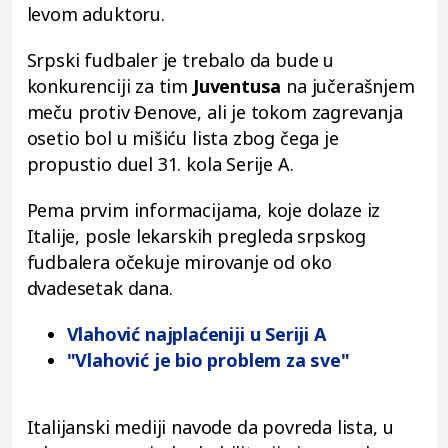
levom aduktoru.
Srpski fudbaler je trebalo da bude u
konkurenciji za tim
Juventusa
na jučerašnjem
meču protiv Đenove, ali je tokom zagrevanja
osetio bol u mišiću lista zbog čega je
propustio duel 31. kola Serije A.
Pema prvim informacijama, koje dolaze iz
Italije, posle lekarskih pregleda srpskog
fudbalera očekuje mirovanje od oko
dvadesetak dana.
Vlahović najplaćeniji u Seriji A
"Vlahović je bio problem za sve"
Italijanski mediji navode da povreda lista, u