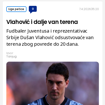
0
7.4.2026.
15:20
Lige petice
Vlahović i dalje van terena
Fudbaler Juventusa i reprezentativac
Srbije Dušan Vlahović odsustvovaće van
terena zbog povrede do 20 dana.
Izvor:
Tanjug