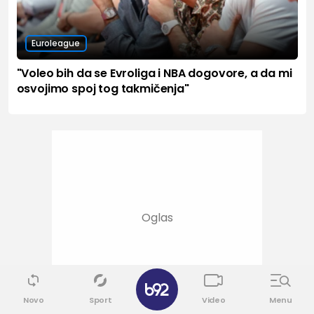
Euroleague
"Voleo bih da se Evroliga i NBA dogovore, a da mi
osvojimo spoj tog takmičenja"
Novo
Sport
Video
Menu