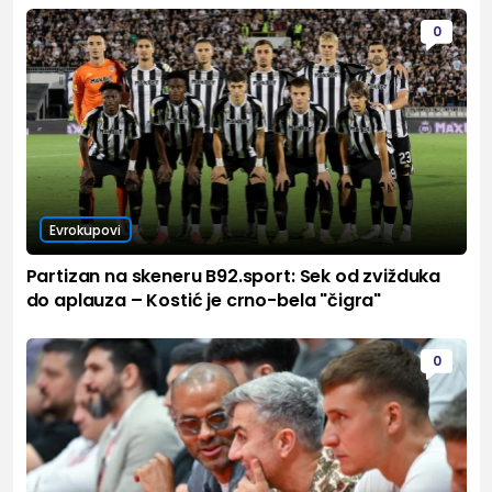
0
Evrokupovi
Partizan na skeneru B92.sport: Sek od zvižduka
do aplauza – Kostić je crno-bela "čigra"
0