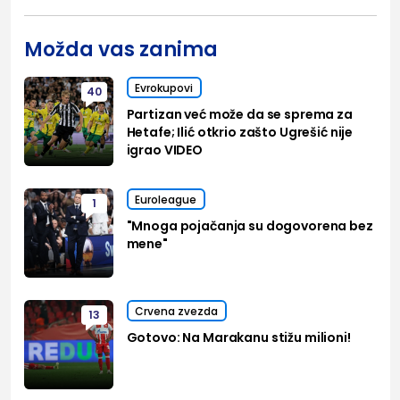
Možda vas zanima
Evrokupovi
40
Partizan već može da se sprema za
Hetafe; Ilić otkrio zašto Ugrešić nije
igrao VIDEO
Euroleague
1
"Mnoga pojačanja su dogovorena bez
mene"
Crvena zvezda
13
Gotovo: Na Marakanu stižu milioni!