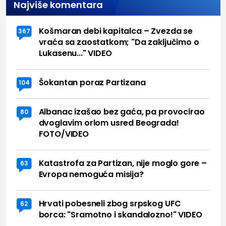
Najviše komentara
Košmaran debi kapitalca – Zvezda se
367
vraća sa zaostatkom; "Da zaključimo o
Lukasenu..." VIDEO
Šokantan poraz Partizana
104
Albanac izašao bez gaća, pa provocirao
80
dvoglavim orlom usred Beograda!
FOTO/VIDEO
Katastrofa za Partizan, nije moglo gore –
63
Evropa nemoguća misija?
Hrvati pobesneli zbog srpskog UFC
62
borca: "Sramotno i skandalozno!" VIDEO