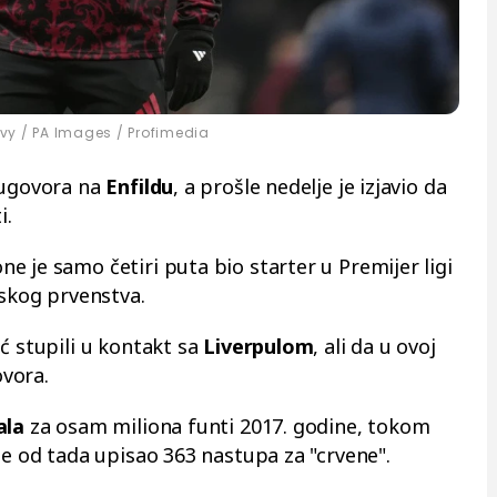
y / PA Images / Profimedia
 ugovora na
Enfildu
, a prošle nedelje je izjavio da
i.
ne je samo četiri puta bio starter u Premijer ligi
tskog prvenstva.
ć stupili u kontakt sa
Liverpulom
, ali da u ovoj
vora.
ala
za osam miliona funti 2017. godine, tokom
je od tada upisao 363 nastupa za "crvene".