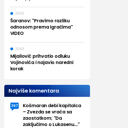
13:00
Šaranov: "Pravimo razliku
odnosom prema igračima"
VIDEO
12:43
Mijailović prihvatio odluku
Vojinovića i najavio naredni
korak
Najviše komentara
Košmaran debi kapitalca
367
– Zvezda se vraća sa
zaostatkom; "Da
zaključimo o Lukasenu..."