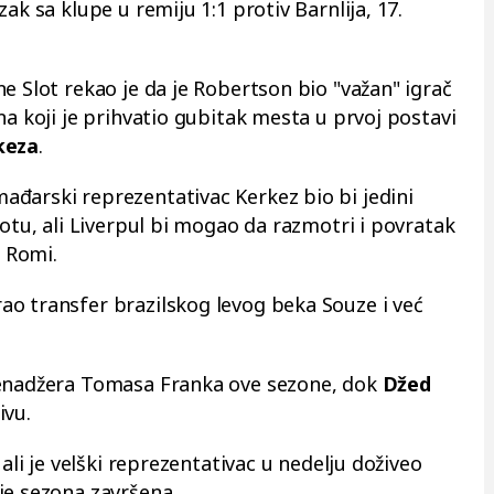
ak sa klupe u remiju 1:1 protiv Barnlija, 17.
e Slot rekao je da je Robertson bio "važan" igrač
na koji je prihvatio gubitak mesta u prvoj postavi
keza
.
đarski reprezentativac Kerkez bio bi jedini
lotu, ali Liverpul bi mogao da razmotri i povratak
 Romi.
rao transfer brazilskog levog beka Souze i već
menadžera Tomasa Franka ove sezone, dok
Džed
ivu.
, ali je velški reprezentativac u nedelju doživeo
je sezona završena.