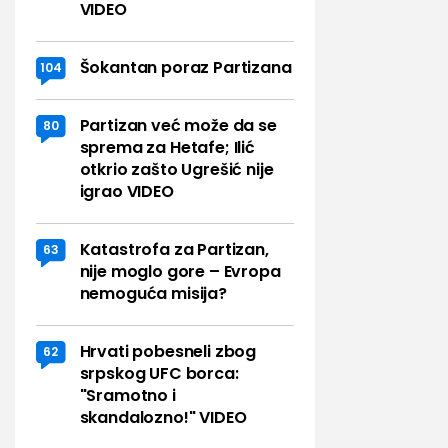
VIDEO
Šokantan poraz Partizana
104
Partizan već može da se
80
sprema za Hetafe; Ilić
otkrio zašto Ugrešić nije
igrao VIDEO
Katastrofa za Partizan,
63
nije moglo gore – Evropa
nemoguća misija?
Hrvati pobesneli zbog
62
srpskog UFC borca:
"Sramotno i
skandalozno!" VIDEO