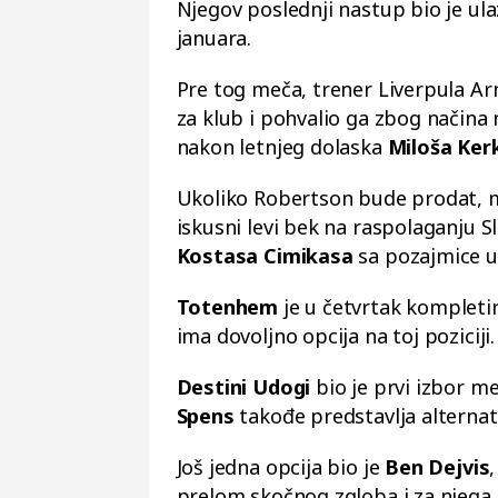
Njegov poslednji nastup bio je ulaz
januara.
Pre tog meča, trener Liverpula Arn
za klub i pohvalio ga zbog načina 
nakon letnjeg dolaska
Miloša Ker
Ukoliko Robertson bude prodat, ma
iskusni levi bek na raspolaganju S
Kostasa Cimikasа
sa pozajmice u
Totenhem
je u četvrtak kompleti
ima dovoljno opcija na toj poziciji.
Destini Udogi
bio je prvi izbor 
Spens
takođe predstavlja alternat
Još jedna opcija bio je
Ben Dejvis
prelom skočnog zgloba i za njega 