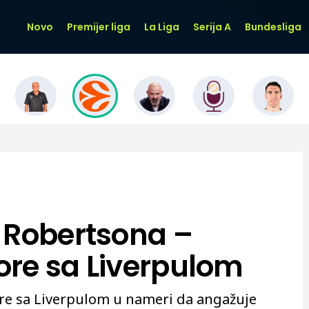
Novo
Premijer liga
La Liga
Serija A
Bundesliga
 Robertsona –
re sa Liverpulom
e sa Liverpulom u nameri da angažuje