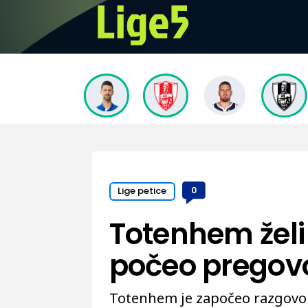
Lige petice
0
Totenhem želi
počeo pregovo
Totenhem je započeo razgovor