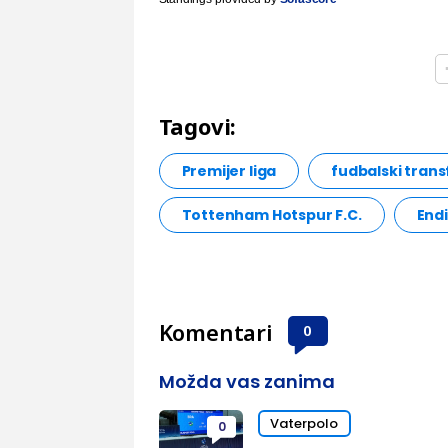
Tagovi:
Premijer liga
fudbalski trans
Tottenham Hotspur F.C.
End
Komentari
0
Možda vas zanima
Vaterpolo
0