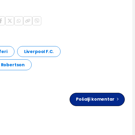
feri
Liverpool F.C.
i Robertson
Pošalji komentar