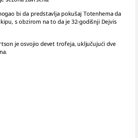
mogao bi da predstavlja pokušaj Totenhema da
ipu, s obzirom na to da je 32-godišnji Dejvis
son je osvojio devet trofeja, uključujući dve
na.