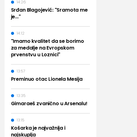
14:26
Srđan Blagojević: "Sramota me
je..."
14:12
"Imamo kvalitet da se borimo
za medalje na Evropskom
prvenstvu u Loznici"
13:57
Preminuo otac Lionela Mesija
13:35
Gimaraeš zvanično u Arsenalu!
13:15
Košarka je najvažnija i
najskuplja