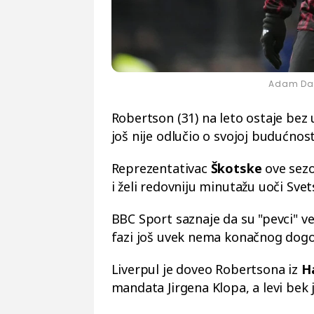
Adam Dav
Robertson (31) na leto ostaje bez
još nije odlučio o svojoj budućnost
Reprezentativac
Škotske
ove sezo
i želi redovniju minutažu uoči Sve
BBC Sport saznaje da su "pevci" ve
fazi još uvek nema konačnog dogo
Liverpul je doveo Robertsona iz
H
mandata Jirgena Klopa, a levi bek 