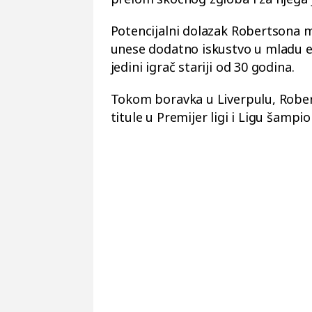
Potencijalni dolazak Robertsona 
unese dodatno iskustvo u mladu ek
jedini igrač stariji od 30 godina.
Tokom boravka u Liverpulu, Robert
titule u Premijer ligi i Ligu šampio