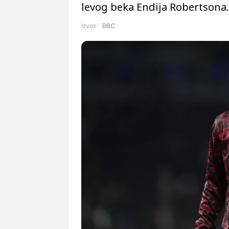
levog beka Endija Robertsona.
Izvor:
BBC