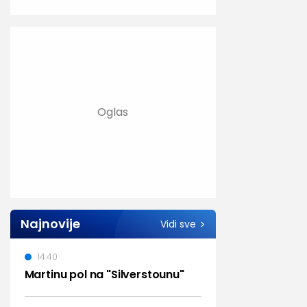
Najnovije
Vidi sve
14:40
Martinu pol na "Silverstounu"