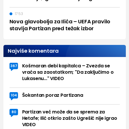
17:53
Nova glavobolja za Ilića – UEFA pravilo
stavlja Partizan pred težak izbor
Najviše komentara
Košmaran debi kapitalca – Zvezda se
367
vraća sa zaostatkom; "Da zaključimo o
Lukasenu..." VIDEO
Šokantan poraz Partizana
104
Partizan već može da se sprema za
80
Hetafe; Ilić otkrio zašto Ugrešić nije igrao
VIDEO