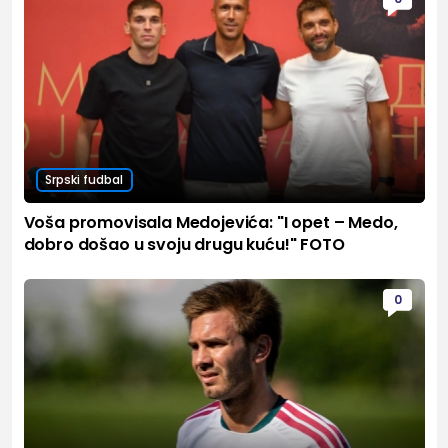
Srpski fudbal
Voša promovisala Medojevića: "I opet – Medo,
dobro došao u svoju drugu kuću!" FOTO
0