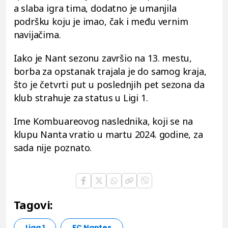
a slaba igra tima, dodatno je umanjila
podršku koju je imao, čak i među vernim
navijačima.
Iako je Nant sezonu završio na 13. mestu,
borba za opstanak trajala je do samog kraja,
što je četvrti put u poslednjih pet sezona da
klub strahuje za status u Ligi 1.
Ime Kombuareovog naslednika, koji se na
klupu Nanta vratio u martu 2024. godine, za
sada nije poznato.
Tagovi:
Liga 1
FC Nantes