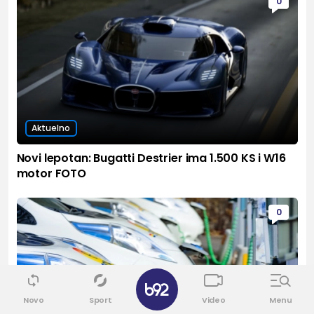
0
Aktuelno
Novi lepotan: Bugatti Destrier ima 1.500 KS i W16
motor FOTO
0
Novo
Sport
Video
Menu