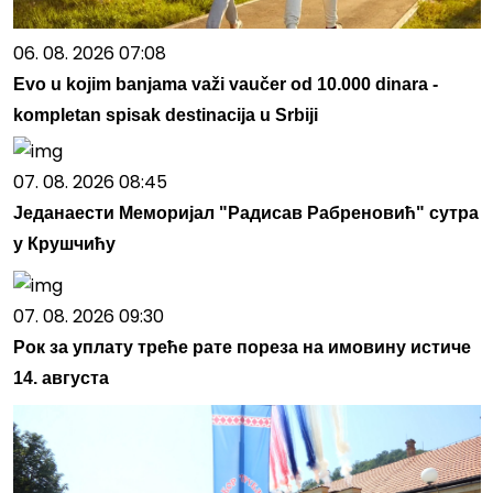
06. 08. 2026 07:08
Evo u kojim banjama važi vaučer od 10.000 dinara -
kompletan spisak destinacija u Srbiji
07. 08. 2026 08:45
Једанаести Меморијал "Радисав Рабреновић" сутра
у Крушчићу
07. 08. 2026 09:30
Рок за уплату треће рате пореза на имовину истиче
14. августа