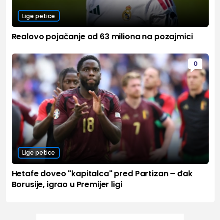
Lige petice
Realovo pojačanje od 63 miliona na pozajmici
0
Lige petice
Hetafe doveo "kapitalca" pred Partizan – đak
Borusije, igrao u Premijer ligi