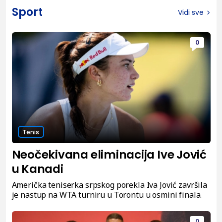
Sport
Vidi sve
0
Tenis
Neočekivana eliminacija Ive Jović
u Kanadi
Američka teniserka srpskog porekla Iva Jović završila
je nastup na WTA turniru u Torontu u osmini finala.
0