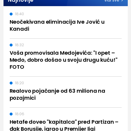
Vidi sve
18:40
Neočekivana eliminacija Ive Jović u
Kanadi
18:32
Voša promovisala Medojevića: "I opet –
Medo, dobro došao u svoju drugu kuću!"
FOTO
18:20
Realovo pojačanje od 63 miliona na
pozajmici
18:06
Hetafe doveo "kapitalca" pred Partizan –
đak Borusije, igrao u Premijer ligi