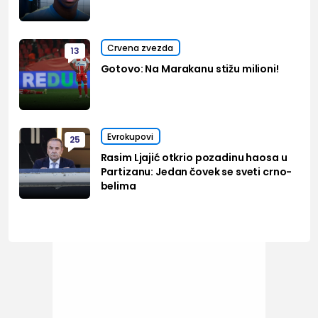
Crvena zvezda
13
Gotovo: Na Marakanu stižu milioni!
Evrokupovi
25
Rasim Ljajić otkrio pozadinu haosa u
Partizanu: Jedan čovek se sveti crno-
belima