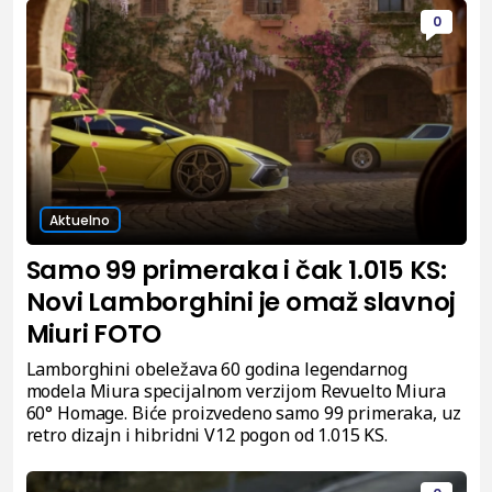
0
Aktuelno
Samo 99 primeraka i čak 1.015 KS:
Novi Lamborghini je omaž slavnoj
Miuri FOTO
Lamborghini obeležava 60 godina legendarnog
modela Miura specijalnom verzijom Revuelto Miura
60° Homage. Biće proizvedeno samo 99 primeraka, uz
retro dizajn i hibridni V12 pogon od 1.015 KS.