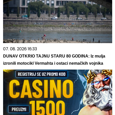
07. 08. 2026 16:33
DUNAV OTKRIO TAJNU STARU 80 GODINA: Iz mulja
izronili motocikl Vermahta i ostaci nemačkih vojnika