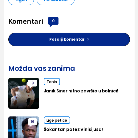
Komentari
0
Pošalji komentar
Možda vas zanima
Tenis
9
Janik Siner hitno završio u bolnici!
Lige petice
16
Šokantan potez Vinisijusa!