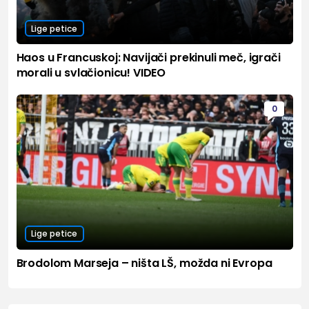
Lige petice
Haos u Francuskoj: Navijači prekinuli meč, igrači
morali u svlačionicu! VIDEO
0
Lige petice
Brodolom Marseja – ništa LŠ, možda ni Evropa