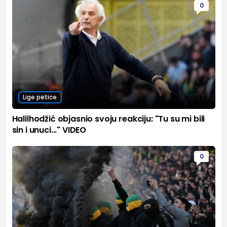
0
Lige petice
Halilhodžić objasnio svoju reakciju: "Tu su mi bili
sin i unuci..." VIDEO
0