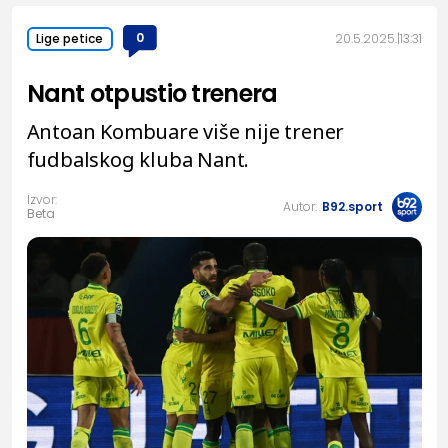
0
20.5.2025.
13:31
Lige petice
Nant otpustio trenera
Antoan Kombuare više nije trener
fudbalskog kluba Nant.
Izvor:
Autor:
B92.sport
Beta