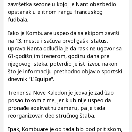
završetka sezone u kojoj je Nant obezbedio
opstanak u elitnom rangu francuskog
fudbala.
Iako je Kombuare uspeo da sa ekipom završi
na 13. mestu i sačuva prvoligaški status,
uprava Nanta odlučila je da raskine ugovor sa
61-godišnjim trenerom, godinu dana pre
njegovog isteka, potvrdio je isti izvor, nakon
što je informaciju prethodno objavio sportski
dnevnik "L’Equipe".
Trener sa Nove Kaledonije jedva je zadržao
posao tokom zime, jer klub nije uspeo da
pronađe adekvatnu zamenu, pa je tada
reorganizovan deo stručnog štaba.
Ipak, Kombuare je od tada bio pod pritiskom,