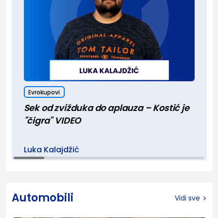
Evrokupovi
Sek od zvižduka do aplauza – Kostić je
"čigra" VIDEO
Luka Kalajdžić
Automobili
Vidi sve