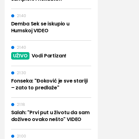
21:40
Demba Sek se iskupio u
Humskoj VIDEO
21:40
UŽIVO
Vodi Partizan!
21:30
Fonseka: "Đoković je sve stariji
– zato to predlaže"
21:18
Salah: "Prvi put u životu da sam
doživeo ovako nešto" VIDEO
21:00