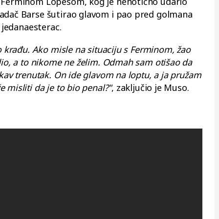
s Ferminom Lopesom, kog je nehotično udario
padač Barse šutirao glavom i pao pred golmana
i jedanaesterac.
ao krađu. Ako misle na situaciju s Ferminom, žao
edio, a to nikome ne želim. Odmah sam otišao da
akav trenutak. On ide glavom na loptu, a ja pružam
misliti da je to bio penal?"
, zaključio je Muso.