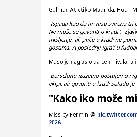
Golman Atletiko Madrida, Huan Mus
"Ispada kao da im nisu svirana tri p
Ne može se govoriti o krađi",
izjavi
mišljenje, ali priče o krađi ne pom
gostima. A poslednji igrač u fudbal
Muso je naglasio da ceni rivala, a
"Barselonu izuzetno poštujemo i igra
ekipi, ali govoriti o krađi suludo je"
"Kako iko može misl
Miss by Fermin 😭
pic.twitter.c
2026