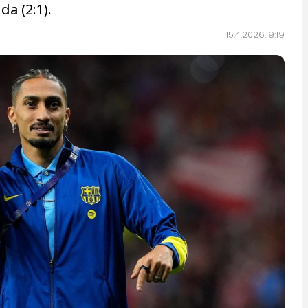
a (2:1).
15.4.2026.
9:19