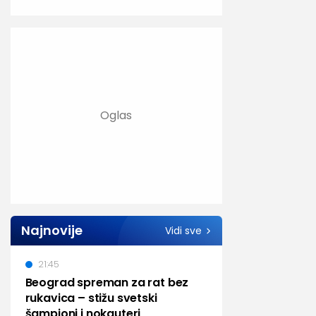
Najnovije
Vidi sve
21:45
Beograd spreman za rat bez
rukavica – stižu svetski
šampioni i nokauteri