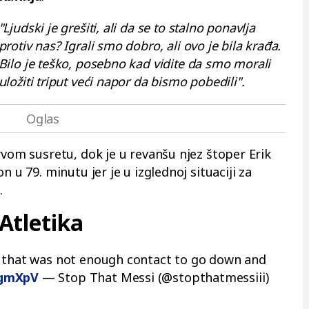
"Ljudski je grešiti, ali da se to stalno ponavlja
protiv nas? Igrali smo dobro, ali ovo je bila krađa.
Bilo je teško, posebno kad vidite da smo morali
uložiti triput veći napor da bismo pobedili".
rvom susretu, dok je u revanšu njez štoper Erik
n u 79. minutu jer je u izglednoj situaciji za
.
Atletika
t that was not enough contact to go down and
WgmXpV
— Stop That Messi (@stopthatmessiii)