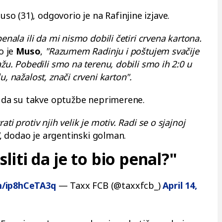
o (31), odgovorio je na Rafinjine izjave.
enala ili da mi nismo dobili četiri crvena kartona.
o je
Muso
,
"Razumem Radinju i poštujem svačije
ažu. Pobedili smo na terenu, dobili smo ih 2:0 u
u, nažalost, znači crveni karton".
li da su takve optužbe neprimerene.
ti protiv njih velik je motiv. Radi se o sjajnoj
, dodao je argentinski golman.
iti da je to bio penal?"
om/ip8hCeTA3q
— Taxx FCB (@taxxfcb_)
April 14,