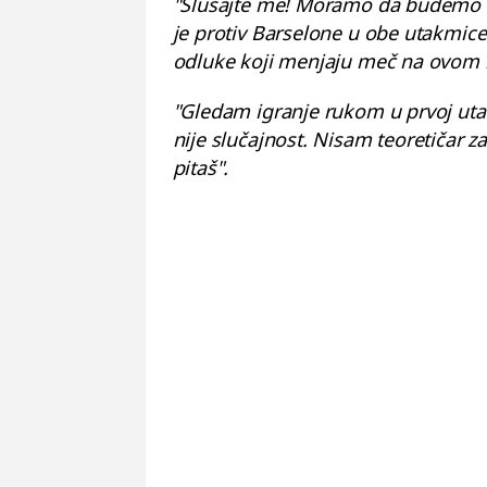
"Slušajte me! Moramo da budemo re
je protiv Barselone u obe utakmice.
odluke koji menjaju meč na ovom ni
"Gledam igranje rukom u prvoj utak
nije slučajnost. Nisam teoretičar za
pitaš".