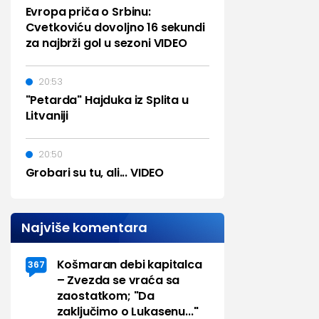
Evropa priča o Srbinu:
Cvetkoviću dovoljno 16 sekundi
za najbrži gol u sezoni VIDEO
20:53
"Petarda" Hajduka iz Splita u
Litvaniji
20:50
Grobari su tu, ali... VIDEO
Najviše komentara
Košmaran debi kapitalca
367
– Zvezda se vraća sa
zaostatkom; "Da
zaključimo o Lukasenu..."