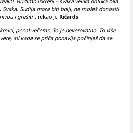
alni. Budimo iskreni – svaka velika odluka bila
 Svaka. Sudija mora biti bolji, ne možeš donositi
vou i grešiti",
rekao je
Ričards
.
mici, penal večeras. To je neverovatno. To više
vere, ali kada se priča ponavlja počinješ da se