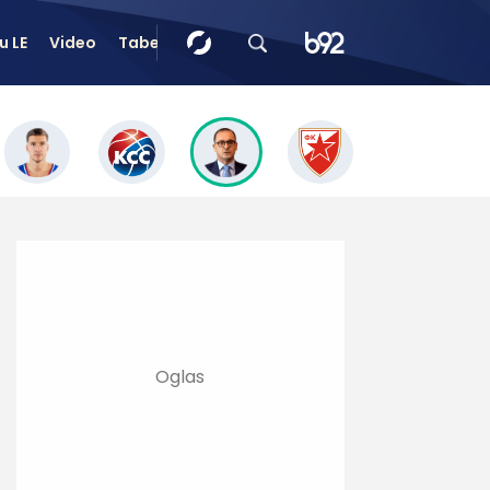
u LE
Video
Tabele
Tip