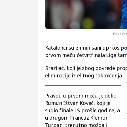
PSNEWZ 
Katalonci su eliminisani uprkos
po
prvom meču četvrtfinala Lige šam
Brazilac, koji je zbog povrede pr
eliminacije iz elitnog takmičenja.
Pravdu u prvom meču je delio
Rumun Ištvan Kovač, koji je
sudio finale LŠ prošle godine, a
u drugom Francuz Klemon
Turpan, trenutno možda i