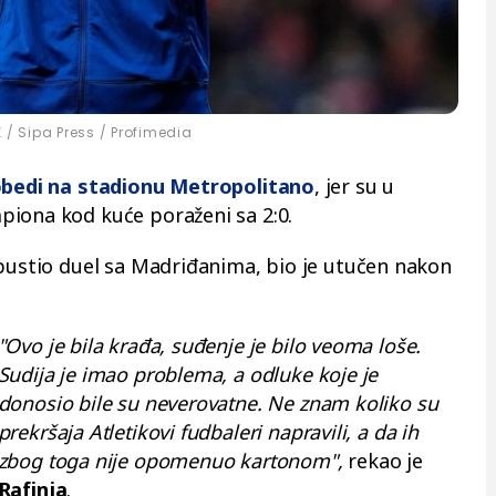
/ Sipa Press / Profimedia
bedi na stadionu Metropolitano
, jer su u
piona kod kuće poraženi sa 2:0.
opustio duel sa Madriđanima, bio je utučen nakon
"Ovo je bila krađa, suđenje je bilo veoma loše.
Sudija je imao problema, a odluke koje je
donosio bile su neverovatne. Ne znam koliko su
prekršaja Atletikovi fudbaleri napravili, a da ih
zbog toga nije opomenuo kartonom",
rekao je
Rafinja
.