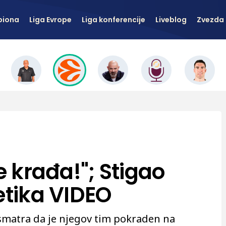
piona
Liga Evrope
Liga konferencije
Liveblog
Zvezda 
e krađa!"; Stigao
etika VIDEO
 smatra da je njegov tim pokraden na