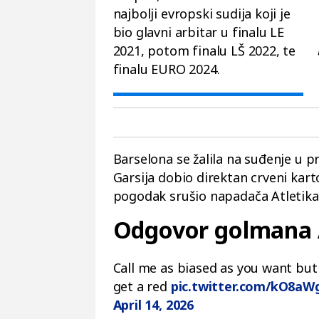
najbolji evropski sudija koji je
bio glavni arbitar u finalu LE
2021, potom finalu LŠ 2022, te
finalu EURO 2024.
Barselona se žalila na suđenje u p
Garsija dobio direktan crveni karto
pogodak srušio napadača Atletika
Odgovor golmana 
Call me as biased as you want bu
get a red
pic.twitter.com/kO8a
April 14, 2026