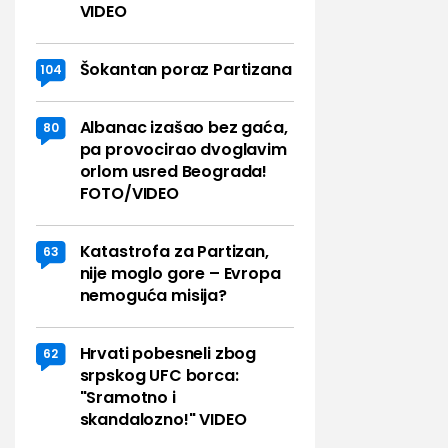
VIDEO
Šokantan poraz Partizana
104
Albanac izašao bez gaća,
80
pa provocirao dvoglavim
orlom usred Beograda!
FOTO/VIDEO
Katastrofa za Partizan,
63
nije moglo gore – Evropa
nemoguća misija?
Hrvati pobesneli zbog
62
srpskog UFC borca:
"Sramotno i
skandalozno!" VIDEO