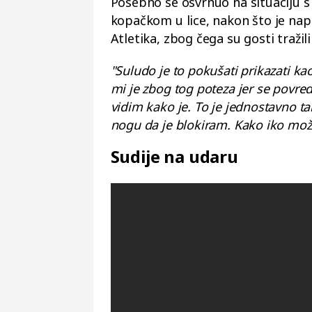
Posebno se osvrnuo na situaciju 
kopačkom u lice, nakon što je na
Atletika, zbog čega su gosti tražil
"Suludo je to pokušati prikazati k
mi je zbog tog poteza jer se povr
vidim kako je. To je jednostavno t
nogu da je blokiram. Kako iko može 
Sudije na udaru