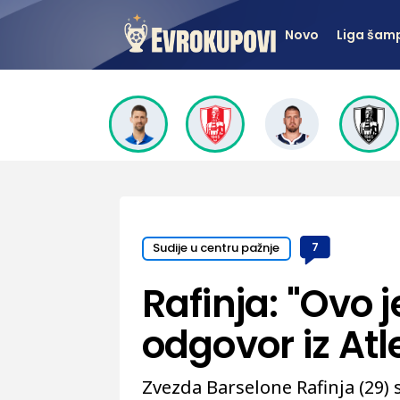
Novo
Liga šam
Sudije u centru pažnje
7
Rafinja: "Ovo j
odgovor iz Atl
Zvezda Barselone Rafinja (29)