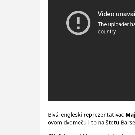
Bivši engleski reprezentativac
Maj
ovom dvomeču i to na štetu Barse