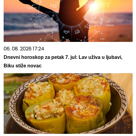
06. 08. 2026 17:24
Dnevni horoskop za petak 7. jul: Lav uživa u ljubavi,
Biku stiže novac