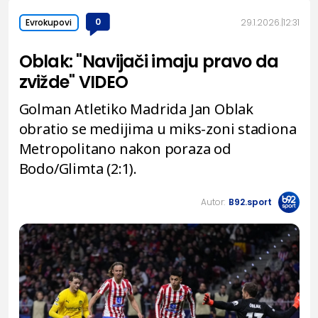
0
29.1.2026.
12:31
Evrokupovi
Oblak: "Navijači imaju pravo da
zvižde" VIDEO
Golman Atletiko Madrida Jan Oblak
obratio se medijima u miks-zoni stadiona
Metropolitano nakon poraza od
Bodo/Glimta (2:1).
Autor:
B92.sport