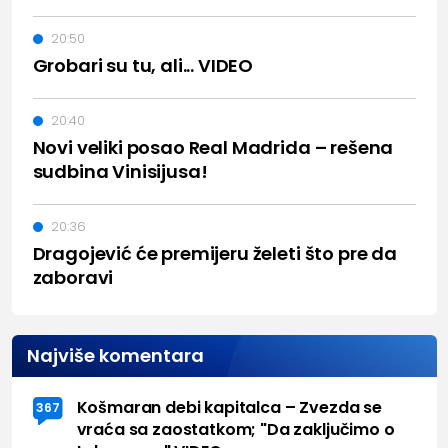
20:50
Grobari su tu, ali... VIDEO
20:40
Novi veliki posao Real Madrida – rešena
sudbina Vinisijusa!
20:36
Dragojević će premijeru želeti što pre da
zaboravi
Najviše komentara
Košmaran debi kapitalca – Zvezda se
367
vraća sa zaostatkom; "Da zaključimo o