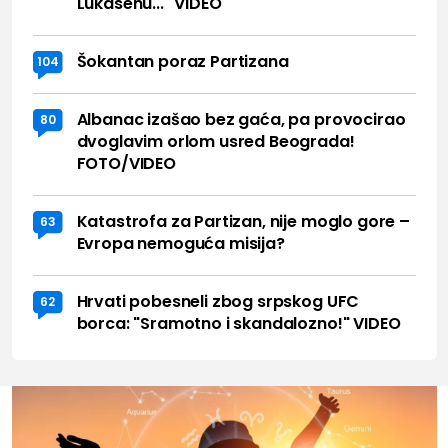
Lukasenu..." VIDEO
Šokantan poraz Partizana
104
Albanac izašao bez gaća, pa provocirao
80
dvoglavim orlom usred Beograda!
FOTO/VIDEO
Katastrofa za Partizan, nije moglo gore –
63
Evropa nemoguća misija?
Hrvati pobesneli zbog srpskog UFC
62
borca: "Sramotno i skandalozno!" VIDEO