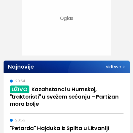
Najnovije
Vidi sve
20:54
UŽIVO
Kazahstanci u Humskoj,
"traktoristi" u svežem sećanju – Partizan
mora bolje
20:53
"Petarda" Hajduka iz Splita u Litvaniji