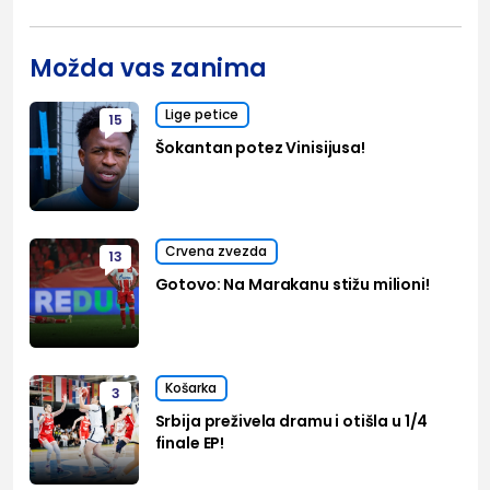
Možda vas zanima
Lige petice
15
Šokantan potez Vinisijusa!
Crvena zvezda
13
Gotovo: Na Marakanu stižu milioni!
Košarka
3
Srbija preživela dramu i otišla u 1/4
finale EP!