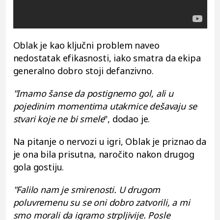
Oblak je kao ključni problem naveo
nedostatak efikasnosti, iako smatra da ekipa
generalno dobro stoji defanzivno.
"Imamo šanse da postignemo gol, ali u
pojedinim momentima utakmice dešavaju se
stvari koje ne bi smele
", dodao je.
Na pitanje o nervozi u igri, Oblak je priznao da
je ona bila prisutna, naročito nakon drugog
gola gostiju.
"Falilo nam je smirenosti. U drugom
poluvremenu su se oni dobro zatvorili, a mi
smo morali da igramo strpljivije. Posle