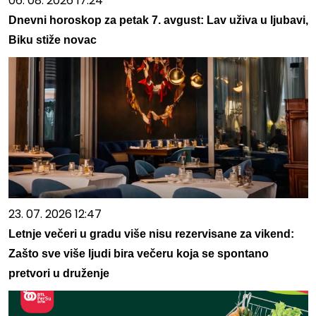
06. 08. 2026 17:24
Dnevni horoskop za petak 7. avgust: Lav uživa u ljubavi,
Biku stiže novac
23. 07. 2026 12:47
Letnje večeri u gradu više nisu rezervisane za vikend:
Zašto sve više ljudi bira večeru koja se spontano
pretvori u druženje