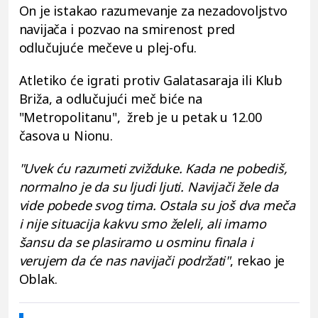
On je istakao razumevanje za nezadovoljstvo
navijača i pozvao na smirenost pred
odlučujuće mečeve u plej-ofu.
Atletiko će igrati protiv Galatasaraja ili Klub
Briža, a odlučujući meč biće na
"Metropolitanu", žreb je u petak u 12.00
časova u Nionu.
"Uvek ću razumeti zvižduke. Kada ne pobediš,
normalno je da su ljudi ljuti. Navijači žele da
vide pobede svog tima. Ostala su još dva meča
i nije situacija kakvu smo želeli, ali imamo
šansu da se plasiramo u osminu finala i
verujem da će nas navijači podržati"
, rekao je
Oblak.