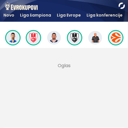
Novo
Liga šampiona
Liga Evrope
Liga konferencije