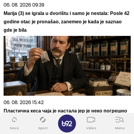
06. 08. 2026 09:39
Marija (3) se igrala u dvorištu i samo je nestala: Posle 42
godine otac je pronašao, zanemeo je kada je saznao
gde je bila
06. 08. 2026 15:42
Пластична кеса чаја је настала јер је неко погрешно
✕
разумео узорак
Novo
Sport
Video
Menu