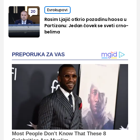
Evrokupovi
20
Rasim Ljajić otkrio pozadinu haosa u
Partizanu: Jedan čovek se sveti crno-
belima
PREPORUKA ZA VAS
Most People Don't Know That These 8