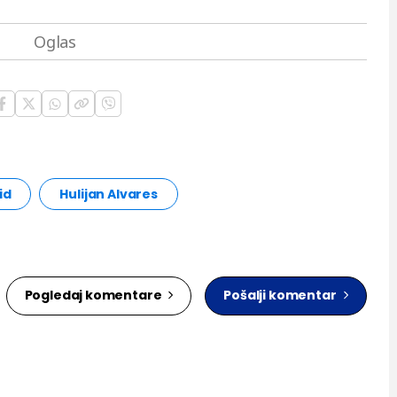
id
Hulijan Alvares
Pogledaj komentare
Pošalji komentar