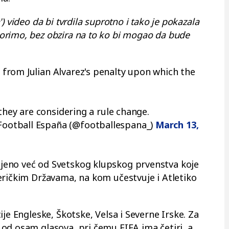
) video da bi tvrdila suprotno i tako je pokazala
orimo, bez obzira na to ko bi mogao da bude
from Julian Alvarez's penalty upon which the
 they are considering a rule change.
ootball España (@footballespana_)
March 13,
eno već od Svetskog klupskog prvenstva koje
eričkim Državama, na kom učestvuje i Atletiko
je Engleske, Škotske, Velsa i Severne Irske. Za
od osam glasova, pri čemu FIFA ima četiri, a