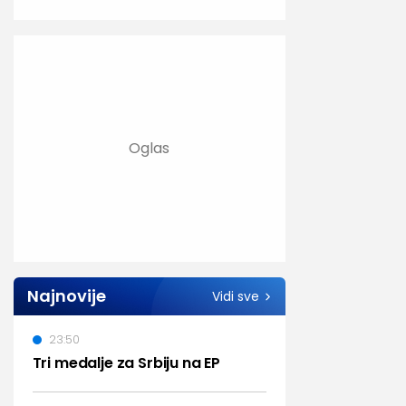
Najnovije
Vidi sve
23:50
Tri medalje za Srbiju na EP