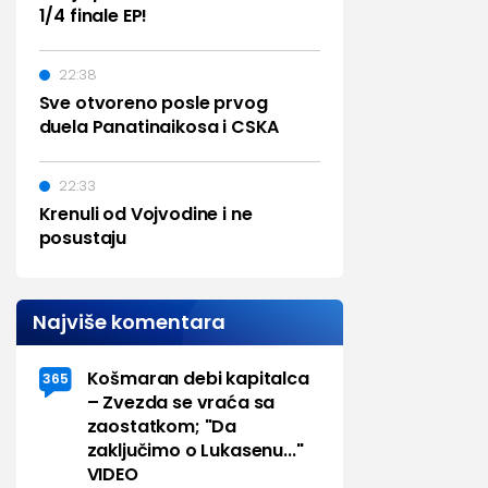
1/4 finale EP!
22:38
Sve otvoreno posle prvog
duela Panatinaikosa i CSKA
22:33
Krenuli od Vojvodine i ne
posustaju
Najviše komentara
Košmaran debi kapitalca
365
– Zvezda se vraća sa
zaostatkom; "Da
zaključimo o Lukasenu..."
VIDEO