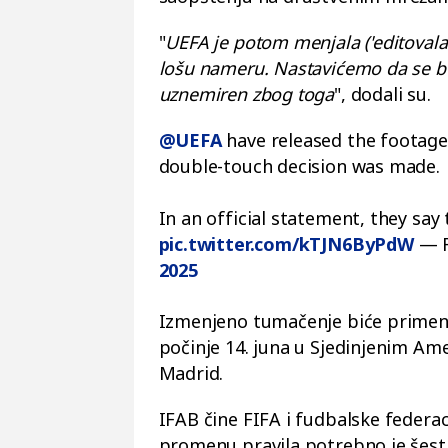
"
UEFA je potom menjala ('editovala'
lošu nameru. Nastavićemo da se b
uznemiren zbog toga
", dodali su.
@UEFA
have released the footage 
double-touch decision was made.
In an official statement, they say
pic.twitter.com/kTJN6ByPdW
— F
2025
Izmenjeno tumačenje biće primenj
počinje 14. juna u Sjedinjenim Am
Madrid.
IFAB čine FIFA i fudbalske federaci
promenu pravila potrebno je šest 