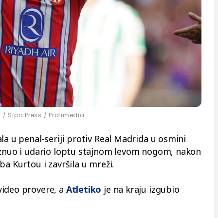
/ Sipa Press / Profimedia
la u penal-seriji protiv Real Madrida u osmini
liznuo i udario loptu stajnom levom nogom, nakon
ba Kurtou i završila u mreži.
video provere, a
Atletiko
je na kraju izgubio