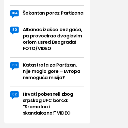
Šokantan poraz Partizana
104
Albanac izašao bez gaća,
80
pa provocirao dvoglavim
orlom usred Beograda!
FOTO/VIDEO
Katastrofa za Partizan,
63
nije moglo gore – Evropa
nemoguća misija?
Hrvati pobesneli zbog
62
srpskog UFC borca:
"Sramotno i
skandalozno!" VIDEO