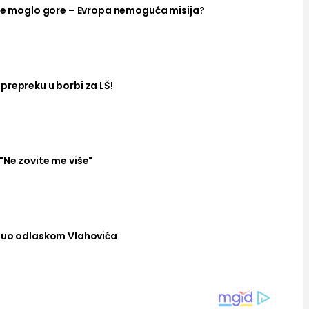
ije moglo gore – Evropa nemoguća misija?
prepreku u borbi za LŠ!
"Ne zovite me više"
hnuo odlaskom Vlahovića