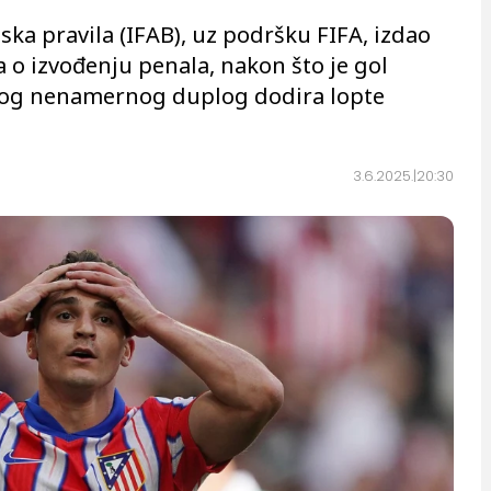
a pravila (IFAB), uz podršku FIFA, izdao
a o izvođenju penala, nakon što je gol
bog nenamernog duplog dodira lopte
3.6.2025.
20:30