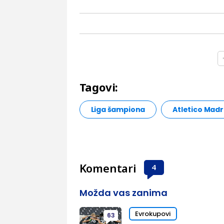
Tagovi:
Liga šampiona
Atletico Madr
Komentari
4
Možda vas zanima
Evrokupovi
63