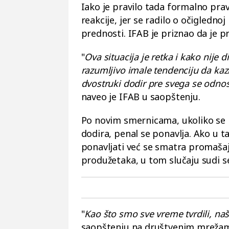
Iako je pravilo tada formalno prav
reakcije, jer se radilo o očigledn
prednosti. IFAB je priznao da je pr
"
Ova situacija je retka i kako nije 
razumljivo imale tendenciju da kaz
dvostruki dodir pre svega se odnos
naveo je IFAB u saopštenju.
Po novim smernicama, ukoliko se
dodira, penal se ponavlja. Ako u t
ponavljati već se smatra promaša
produžetaka, u tom slučaju sudi s
"
Kao što smo sve vreme tvrdili, na
saopštenju na društvenim mreža