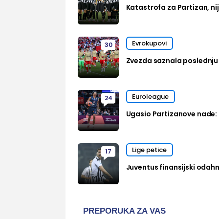
Katastrofa za Partizan, n
Evrokupovi
30
Zvezda saznala poslednju 
Euroleague
24
Ugasio Partizanove nade: 
Lige petice
17
Juventus finansijski oda
PREPORUKA ZA VAS