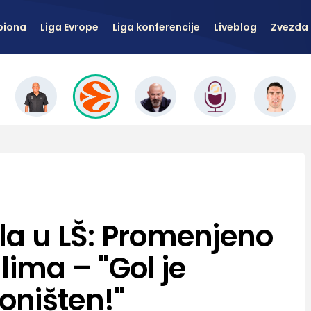
piona
Liga Evrope
Liga konferencije
Liveblog
Zvezda 
la u LŠ: Promenjeno
lima – "Gol je
oništen!"