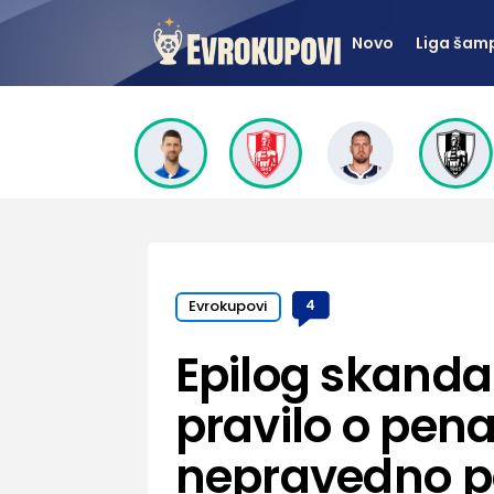
Novo
Liga šam
Evrokupovi
4
Epilog skanda
pravilo o pena
nepravedno p