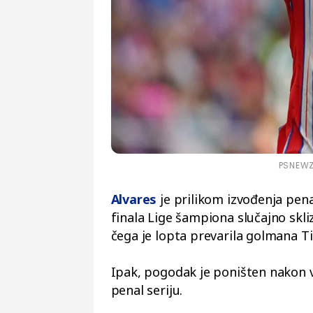
PSNEWZ 
Alvares
je prilikom izvođenja pena
finala Lige šampiona slučajno sk
čega je lopta prevarila golmana Ti
Ipak, pogodak je poništen nakon 
penal seriju.