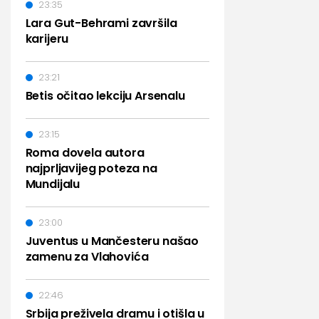
23:35
Lara Gut-Behrami završila
karijeru
23:21
Betis očitao lekciju Arsenalu
23:15
Roma dovela autora
najprljavijeg poteza na
Mundijalu
23:00
Juventus u Mančesteru našao
zamenu za Vlahovića
22:46
Srbija preživela dramu i otišla u