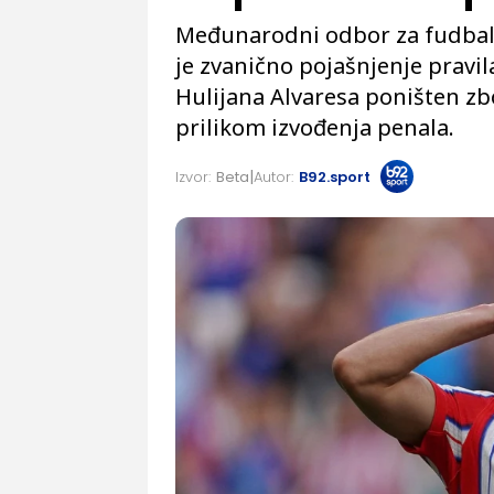
Međunarodni odbor za fudbalsk
je zvanično pojašnjenje pravil
Hulijana Alvaresa poništen z
prilikom izvođenja penala.
Izvor:
Beta
Autor:
B92.sport