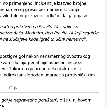
ilno primenjeno, incident je izazvao brojne
oj nenamernoj grešci bez namere sticanja
avilo bilo neprecizno i odlučio da ga pojasni.
direktno pokrivena u Pravilu 14, sudije su
ne izvođača. Međutim, deo Pravila 14 koji reguliše
i na slučajeve kada igrač to učini namerno
",
 postigne gol nakon nenamernog dvostrukog
akvom slučaju penal nije uspešan, neće se
jem. Tokom regularnog dela utakmice ili
e indirektan slobodan udarac za protivnički tim.
š gol je nepravedno poništen
", piše u njihovom
ma.