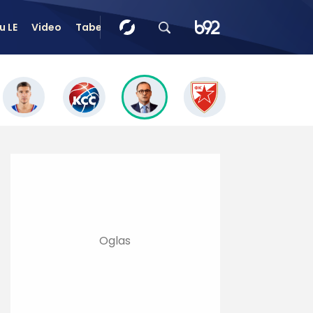
u LE
Video
Tabele
Tip