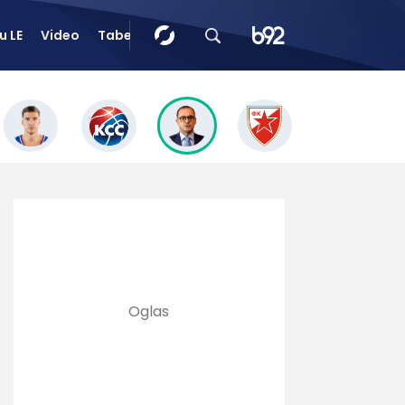
u LE
Video
Tabele
Tip