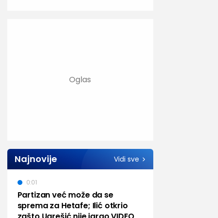
Najnovije
Vidi sve
0:01
Partizan već može da se
sprema za Hetafe; Ilić otkrio
zašto Ugrešić nije igrao VIDEO