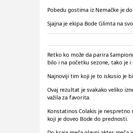
Pobedu gostima iz Nemačke je don
Sjajna je ekipa Bode Glimta na s
Retko ko može da parira šampionu
bilo i na početku sezone, tako je i
Najnoviji tim koji je to iskusio je 
Ovaj rezultat je svakako veliko izn
važila za favorita.
Konstatinos Colakis je nespretno 
koji je doveo Bode do prednosti.
Do kraja meča glavni akter meča je