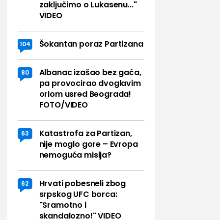
zaključimo o Lukasenu..."
VIDEO
Šokantan poraz Partizana
104
Albanac izašao bez gaća,
80
pa provocirao dvoglavim
orlom usred Beograda!
FOTO/VIDEO
Katastrofa za Partizan,
63
nije moglo gore – Evropa
nemoguća misija?
Hrvati pobesneli zbog
62
srpskog UFC borca:
"Sramotno i
skandalozno!" VIDEO