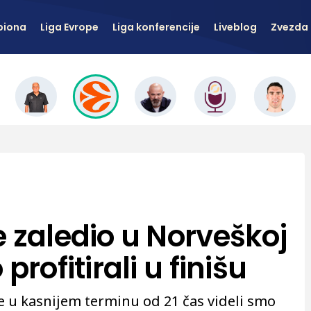
piona
Liga Evrope
Liga konferencije
Liveblog
Zvezda 
 zaledio u Norveškoj
profitirali u finišu
 u kasnijem terminu od 21 čas videli smo