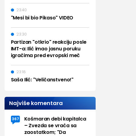
23:40
"Mesi bi bio Pikaso" VIDEO
23:30
Partizan "otkrio" reakciju posle
IMT-a: Ilić imao jasnu poruku
igračima pred evropski meč
23:18
Saša Ilić: "Veličanstveno!"
Najviše komentara
Košmaran debi kapitalca
367
– Zvezda se vraća sa
zaostatkom; "Da