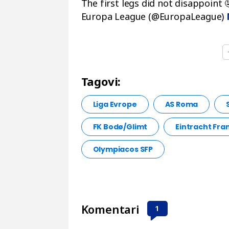
The first legs did not disappoint 
Europa League (@EuropaLeague)
Tagovi:
Liga Evrope
AS Roma
FK Bodø/Glimt
Eintracht Fra
Olympiacos SFP
Komentari
1