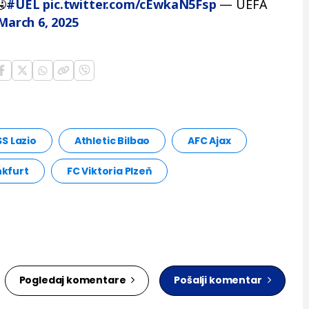
🤤
#UEL
pic.twitter.com/cEwkaN5Fsp
— UEFA
March 6, 2025
SS Lazio
Athletic Bilbao
AFC Ajax
nkfurt
FC Viktoria Plzeň
Pogledaj komentare
Pošalji komentar