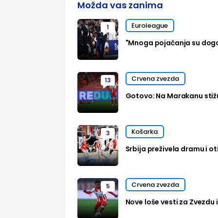
Možda vas zanima
Euroleague
1
"Mnoga pojačanja su dog
Crvena zvezda
13
Gotovo: Na Marakanu stižu
Košarka
3
Srbija preživela dramu i oti
Crvena zvezda
5
Nove loše vesti za Zvezdu i