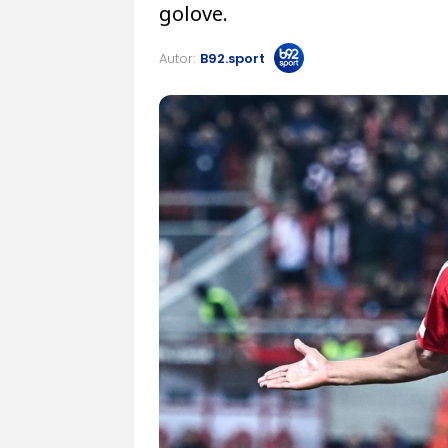
golove.
Autor:
B92.sport