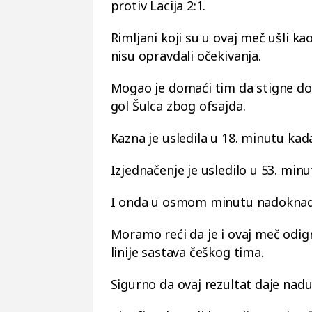
protiv Lacija 2:1.
Rimljani koji su u ovaj meč ušli k
nisu opravdali očekivanja.
Mogao je domaći tim da stigne do 
gol Šulca zbog ofsajda.
Kazna je usledila u 18. minutu kad
Izjednačenje je usledilo u 53. mi
I onda u osmom minutu nadoknade
Moramo reći da je i ovaj meč odigr
linije sastava češkog tima.
Sigurno da ovaj rezultat daje nadu