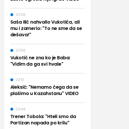
23:58
Saša Ilić nahvalio Vukotića, ali
mu i zamerio: "To ne sme da se
dešava!"
23:58
Vukotić ne zna ko je Baba:
"Vidim da ga svi hvale"
23:51
Aleksić: "Nemamo čega da se
plašimo u Kazahstanu" VIDEO
23:44
Trener Tobola: "Hteli smo da
Partizan napada po krilu"