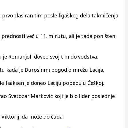
ao prvoplasiran tim posle ligaškog dela takmičenja
prednosti već u 11. minutu, ali je tada poništen
a je Romanjoli doveo svoj tim do vođstva.
nutu kada je Durosinmi pogodio mrežu Lacija.
 Isaksen je doneo Laciju pobedu u Češkoj.
ao Svetozar Marković koji je bio lider poslednje
 Viktoriji da može do čuda.