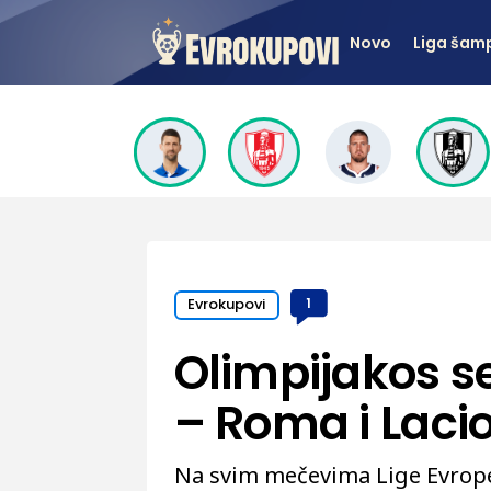
Novo
Liga šam
Evrokupovi
1
Olimpijakos se
– Roma i Lacio 
Na svim mečevima Lige Evrope