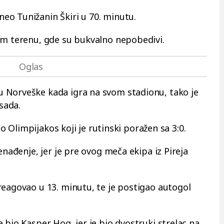
eo Tunižanin Škiri u 70. minutu.
vom terenu, gde su bukvalno nepobedivi.
 Norveške kada igra na svom stadionu, tako je
 sada.
bio Olimpijakos koji je rutinski poražen sa 3:0.
enađenje, jer je pre ovog meča ekipa iz Pireja
reagovao u 13. minutu, te je postigao autogol
 bio Kasper Hog, jer je bio dvostruki strelac na