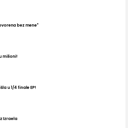
ovorena bez mene"
 milioni!
šla u 1/4 finale EP!
z Izraela