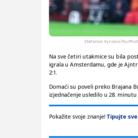
Stefanos Kyriazis/NurPhot
Na sve četiri utakmice su bila pos
igrala u Amsterdamu, gde je Ajnt
2:1.
Domaći su poveli preko Brajana Br
izjednačenje usledilo u 28. minutu
Pokažite svoje znanje!
Tipujte sve