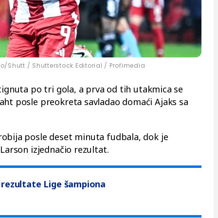
o/Shutt / Shutterstock Editorial / Profimedia
tignuta po tri gola, a prva od tih utakmica se
raht posle preokreta savladao domaći Ajaks sa
obija posle deset minuta fudbala, dok je
 Larson izjednačio rezultat.
 rezultate Lige šampiona