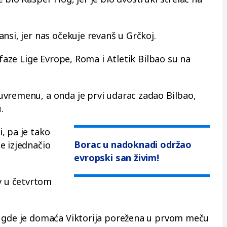
nsi, jer nas očekuje revanš u Grčkoj.
 faze Lige Evrope, Roma i Atletik Bilbao su na
uvremenu, a onda je prvi udarac zadao Bilbao,
u.
, pa je tako
Borac u nadoknadi održao
e izjednačio
evropski san živim!
 u četvrtom
u gde je domaća Viktorija porežena u prvom meču