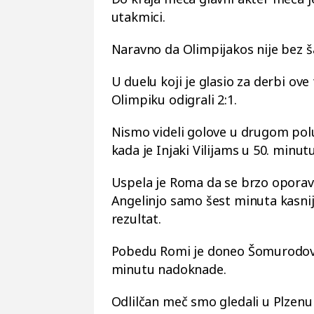
utakmici.
Naravno da Olimpijakos nije bez ša
U duelu koji je glasio za derbi ove
Olimpiku odigrali 2:1.
Nismo videli golove u drugom pol
kada je Injaki Vilijams u 50. minut
Uspela je Roma da se brzo oporavi
Angelinjo samo šest minuta kasnij
rezultat.
Pobedu Romi je doneo Šomurodov
minutu nadoknade.
Odlilčan meč smo gledali u Plzen