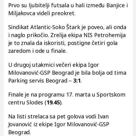
Prvo su ljubitelji futsala u hali između Banjice i
Miljakovca videli preokret.
Sindikat Atlantic-Soko Štark je poveo, ali onda
i naglo prikočio. Zrelija ekipa NIS Petrohemija
je to znala da iskoristi, postigne četiri gola
zaredom i ode u finale.
U drugoj utakmici večeri ekipa Igor
Milovanović-GSP Beograd je bila bolja od tima
Parking servis Beograd –
3:1
.
Finale je na programu 17. marta u Sportskom
centru Slodes (
19.45
).
Na listi strelaca sa pet golova vodi Ivan
Jovanović iz ekipe Igor Milovanović-GSP
Beograd.