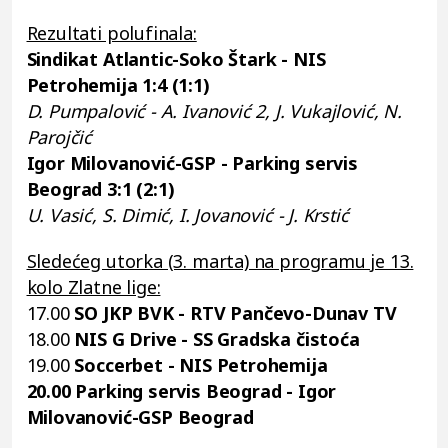
Rezultati polufinala:
Sindikat Atlantic-Soko Štark - NIS
Petrohemija
1:4 (1:1)
D. Pumpalović - A. Ivanović 2, J. Vukajlović, N.
Parojčić
Igor Milovanović-GSP - Parking servis
Beograd
3:1 (2:1)
U. Vasić, S. Dimić, I. Jovanović - J. Krstić
Sledećeg utorka (3. marta) na programu je 13.
kolo Zlatne lige:
17.00
SO JKP BVK - RTV Pančevo-Dunav TV
18.00
NIS G Drive - SS Gradska čistoća
19.00
Soccerbet - NIS Petrohemija
20.00 Parking servis Beograd - Igor
Milovanović-GSP Beograd