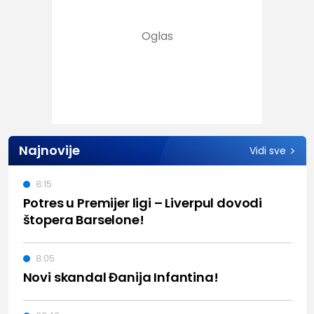
Najnovije
Vidi sve
8:15
Potres u Premijer ligi – Liverpul dovodi
štopera Barselone!
8:05
Novi skandal Đanija Infantina!