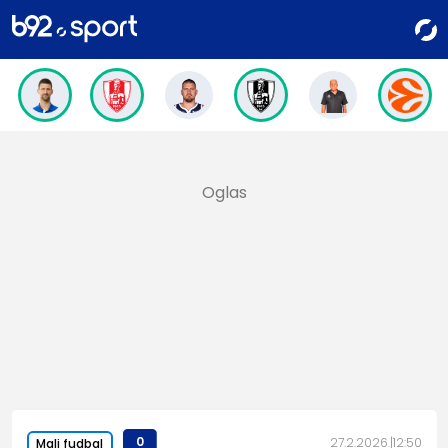
0
27.2.2026.
12:50
Mali fudbal