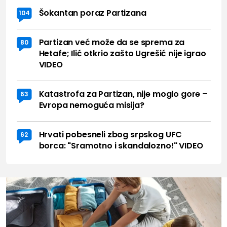
Šokantan poraz Partizana
104
Partizan već može da se sprema za
80
Hetafe; Ilić otkrio zašto Ugrešić nije igrao
VIDEO
Katastrofa za Partizan, nije moglo gore –
63
Evropa nemoguća misija?
Hrvati pobesneli zbog srpskog UFC
62
borca: "Sramotno i skandalozno!" VIDEO