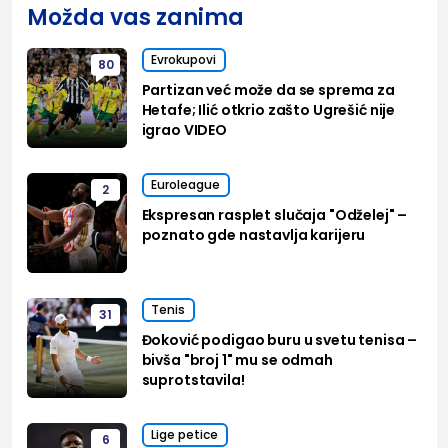
Možda vas zanima
Evrokupovi
80
Partizan već može da se sprema za
Hetafe; Ilić otkrio zašto Ugrešić nije
igrao VIDEO
Euroleague
2
Ekspresan rasplet slučaja "Odželej" –
poznato gde nastavlja karijeru
Tenis
31
Đoković podigao buru u svetu tenisa –
bivša "broj 1" mu se odmah
suprotstavila!
Lige petice
6