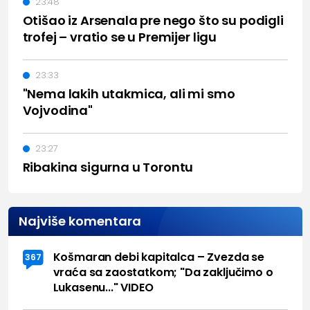
23:48
Otišao iz Arsenala pre nego što su podigli
trofej – vratio se u Premijer ligu
23:33
"Nema lakih utakmica, ali mi smo
Vojvodina"
23:27
Ribakina sigurna u Torontu
Najviše komentara
Košmaran debi kapitalca – Zvezda se
367
vraća sa zaostatkom; "Da zaključimo o
Lukasenu..." VIDEO