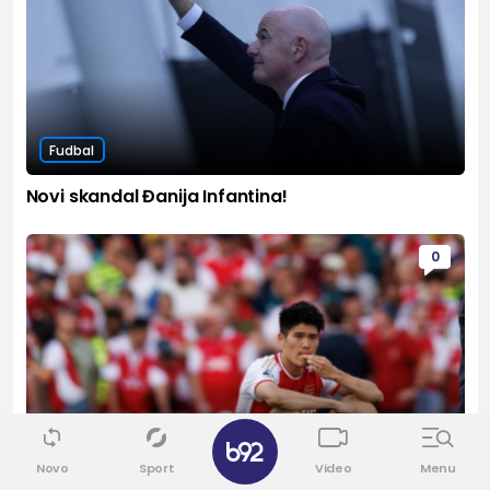
Fudbal
Novi skandal Đanija Infantina!
0
✕
Lige petice
Novo
Sport
Video
Menu