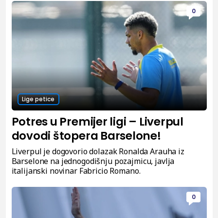
0
Lige petice
Potres u Premijer ligi – Liverpul
dovodi štopera Barselone!
Liverpul je dogovorio dolazak Ronalda Arauha iz
Barselone na jednogodišnju pozajmicu, javlja
italijanski novinar Fabricio Romano.
0