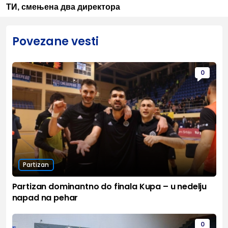
ТИ, смењена два директора
Povezane vesti
0
Partizan
Partizan dominantno do finala Kupa – u nedelju
napad na pehar
0