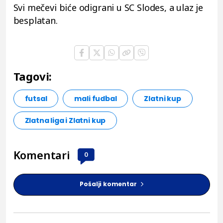
Svi mečevi biće odigrani u SC Slodes, a ulaz je
besplatan.
Tagovi:
futsal
mali fudbal
Zlatni kup
Zlatna liga i Zlatni kup
Komentari
0
Pošalji komentar