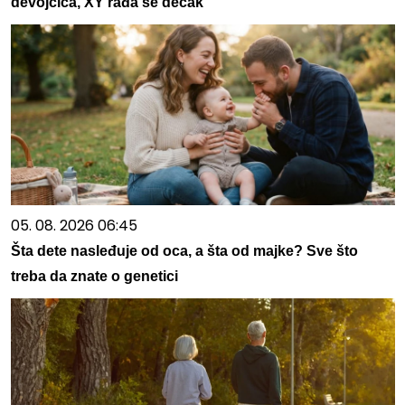
devojčica, XY rađa se dečak
05. 08. 2026 06:45
Šta dete nasleđuje od oca, a šta od majke? Sve što
treba da znate o genetici