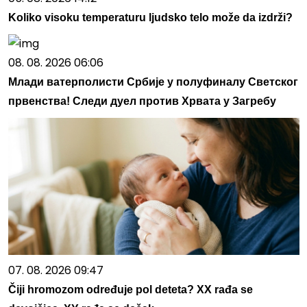
Koliko visoku temperaturu ljudsko telo može da izdrži?
08. 08. 2026 06:06
Млади ватерполисти Србије у полуфиналу Светског
првенства! Следи дуел против Хрвата у Загребу
07. 08. 2026 09:47
Čiji hromozom određuje pol deteta? XX rađa se