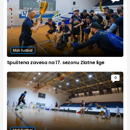
Mali fudbal
Spuštena zavesa na 17. sezonu Zlatne lige
0