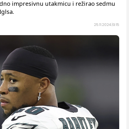
jedno impresivnu utakmicu i režirao sedmu
Iglsa.
25.11.2024.
9:15