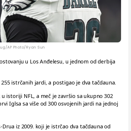
jug/AP Photo/Ryan Sun
 gostovanju u Los Anđelesu, u jednom od derbija
 255 istrčanih jardi, a postigao je dva tačdauna.
k u istoriji NFL, a meč je završio sa ukupno 302
prvi Iglsa sa više od 300 osvojenih jardi na jednoj
-Drua iz 2009. koji je istrčao dva tačdauna od