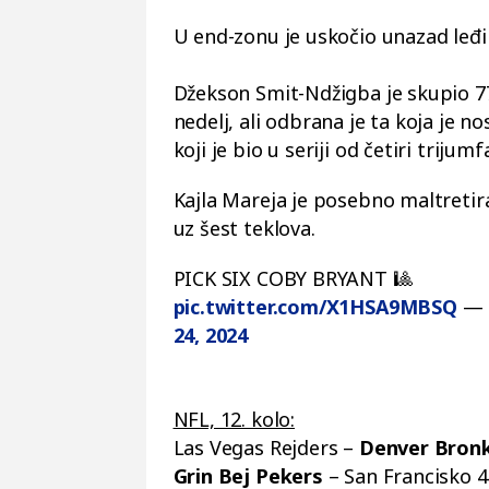
U end-zonu je uskočio unazad leđ
Džekson Smit-Ndžigba je skupio 77 
nedelj, ali odbrana je ta koja je n
koji je bio u seriji od četiri trijumf
Kajla Mareja je posebno maltretira
uz šest teklova.
PICK SIX COBY BRYANT 🎱
pic.twitter.com/X1HSA9MBSQ
— C
24, 2024
NFL, 12. kolo:
Las Vegas Rejders –
Denver Bronk
Grin Bej Pekers
– San Francisko 