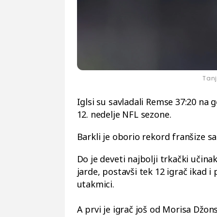
Tan
Iglsi su savladali Remse 37:20 na
12. nedelje NFL sezone.
Barkli je oborio rekord franšize sa
Do je deveti najbolji trkački učina
jarde, postavši tek 12 igrač ikad i 
utakmici.
A prvi je igrač još od Morisa Džons