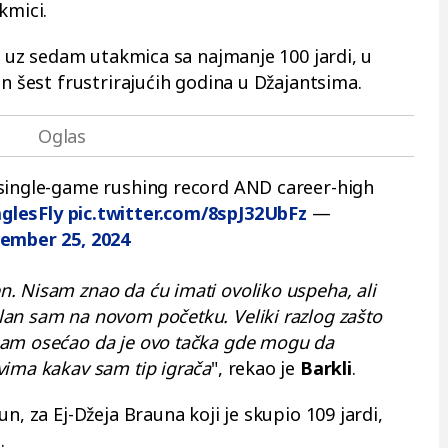
kmici.
e, uz sedam utakmica sa najmanje 100 jardi, u
on šest frustrirajućih godina u Džajantsima.
 single-game rushing record AND career-high
glesFly
pic.twitter.com/8spJ32UbFz
—
ember 25, 2024
. Nisam znao da ću imati ovoliko uspeha, ali
an sam na novom početku. Veliki razlog zašto
sam osećao da je ovo tačka gde mogu da
vima kakav sam tip igrača
", rekao je
Barkli
.
n, za Ej-Džeja Brauna koji je skupio 109 jardi,
.