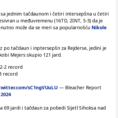
a jednim tačdaunom i četiri intersepšna u četiri
resivran u međuvremenu (16TD, 2INT, 5-3) da je
trenutno može da se meri sa popularnošću
Nikole
z po tačdaun i inptersepšn za Rejderse, jedini je
kobi Mejers skupio 121 jard.
 2-2 record
-3 record
.twitter.com/sC1ngVUuLU
— Bleacher Report
 2024
a 69 jardi i tačdaun za pobedi Sijetl Sihoksa nad