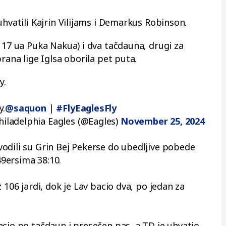
uhvatili Kajrin Vilijams i Demarkus Robinson.
117 ua Puka Nakua) i dva tačdauna, drugi za
rana lige Iglsa oborila pet puta.
y.
.
y.
@saquon
|
#FlyEaglesFly
iladelphia Eagles (@Eagles)
November 25, 2024
odili su Grin Bej Pekerse do ubedljive pobede
9ersima 38:10.
 106 jardi, dok je Lav bacio dva, po jedan za
acio po tačdaun i presečen pas, a TD je uhvatio