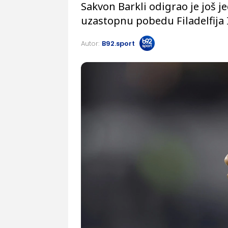
Sakvon Barkli odigrao je još 
uzastopnu pobedu Filadelfija 
Autor:
B92.sport