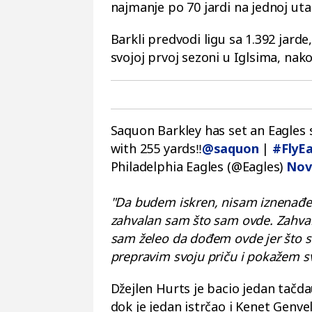
najmanje po 70 jardi na jednoj uta
Barkli predvodi ligu sa 1.392 jard
svojoj prvoj sezoni u Iglsima, nak
Saquon Barkley has set an Eagles
with 255 yards‼️
@saquon
|
#FlyEa
Philadelphia Eagles (@Eagles)
Nov
"Da budem iskren, nisam iznenađen
zahvalan sam što sam ovde. Zahval
sam želeo da dođem ovde jer što 
prepravim svoju priču i pokažem s
Džejlen Hurts je bacio jedan tačdau
dok je jedan istrčao i Kenet Genvel