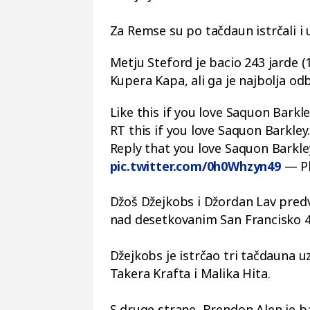
Za Remse su po tačdaun istrčali i 
Metju Steford je bacio 243 jarde (
Kupera Kapa, ali ga je najbolja odb
Like this if you love Saquon Barkle
RT this if you love Saquon Barkley
Reply that you love Saquon Barkle
pic.twitter.com/0h0Whzyn49
— Ph
Džoš Džejkobs i Džordan Lav predv
nad desetkovanim San Francisko 4
Džejkobs je istrčao tri tačdauna uz
Takera Krafta i Malika Hita.
S druge strane, Brendon Alen je b