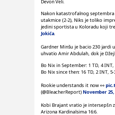
Devon Veli.
Nakon katastrofalnog septembra s
utakmice (2-2), Niks je toliko imp
jedini sportista u Koloradu koji 
Jokića
.
Gardner Minšu je bacio 230 jardi u
uhvatio Amir Abdulah, dok je Džej
Bo Nix in September: 1 TD, 4 INT,
Bo Nix since then: 16 TD, 2 INT, 5
Rookie understands it now 👀
pic
(@BleacherReport)
November 25,
Kobi Brajant vratio je intersepšn z
Arizona Kardinalsima 16:6.