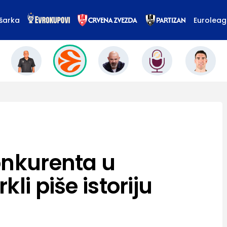
šarka
Eurolea
onkurenta u
li piše istoriju