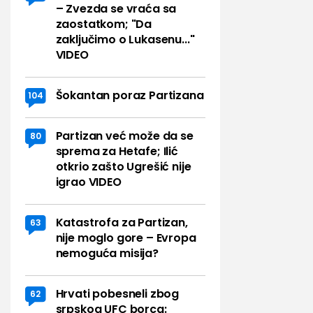
– Zvezda se vraća sa
zaostatkom; "Da
zaključimo o Lukasenu..."
VIDEO
Šokantan poraz Partizana
104
Partizan već može da se
80
sprema za Hetafe; Ilić
otkrio zašto Ugrešić nije
igrao VIDEO
Katastrofa za Partizan,
63
nije moglo gore – Evropa
nemoguća misija?
Hrvati pobesneli zbog
62
srpskog UFC borca: