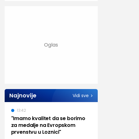
Najnovije
Vidi sve
13:42
"Imamo kvalitet da se borimo
za medalje na Evropskom
prvenstvu u Loznici"