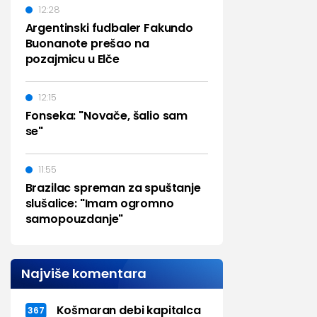
12:28
Argentinski fudbaler Fakundo
Buonanote prešao na
pozajmicu u Elče
12:15
Fonseka: "Novače, šalio sam
se"
11:55
Brazilac spreman za spuštanje
slušalice: "Imam ogromno
samopouzdanje"
Najviše komentara
Košmaran debi kapitalca
367