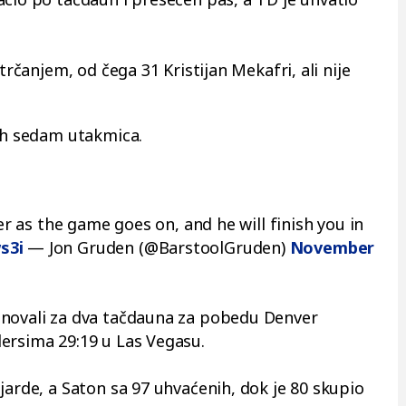
 trčanjem, od čega 31 Kristijan Mekafri, ali nije
jih sedam utakmica.
ger as the game goes on, and he will finish you in
s3i
— Jon Gruden (@BarstoolGruden)
November
inovali za dva tačdauna za pobedu Denver
ersima 29:19 u Las Vegasu.
jarde, a Saton sa 97 uhvaćenih, dok je 80 skupio