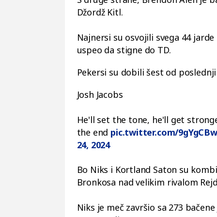
Džordž Kitl.
Najnersi su osvojili svega 44 jarde
uspeo da stigne do TD.
Pekersi su dobili šest od posledn
Josh Jacobs
He'll set the tone, he'll get stron
the end
pic.twitter.com/9gYgCBw
24, 2024
Bo Niks i Kortland Saton su komb
Bronkosa nad velikim rivalom Rejd
Niks je meč završio sa 273 bačene 