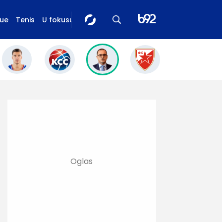
gue
Tenis
U fokusu