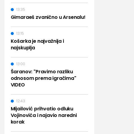
13:35
Gimaraeš zvanično u Arsenalu!
13:15
Košarka je najvažnija i
najskuplja
13:00
Šaranov: "Pravimo razliku
odnosom prema igračima"
VIDEO
12:43
Mijailović prihvatio odluku
Vojinovića i najavio naredni
korak