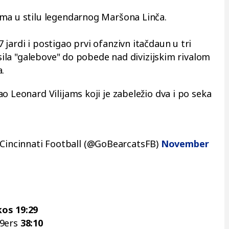
ima u stilu legendarnog Maršona Linča.
jardi i postigao prvi ofanzivn itačdaun u tri
osila "galebove" do pobede nad divizijskim rivalom
a.
o Leonard Vilijams koji je zabeležio dva i po seka
incinnati Football (@GoBearcatsFB)
November
os 19:29
49ers
38:10