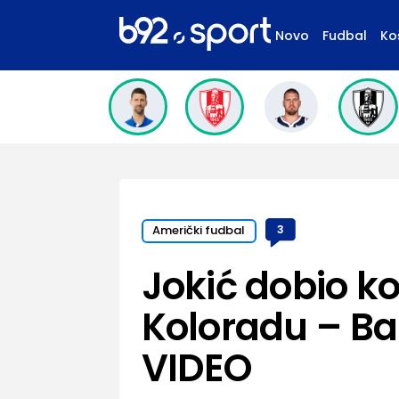
Novo
Fudbal
Ko
Američki fudbal
3
Jokić dobio k
Koloradu – Bark
VIDEO