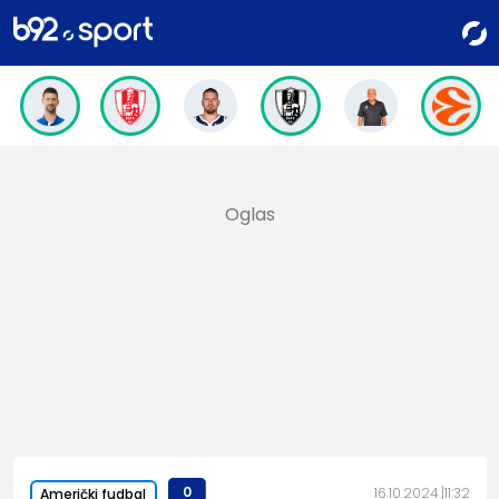
0
16.10.2024.
11:32
Američki fudbal