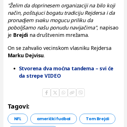
"Želim da doprinesem organizaciji na bilo koji
način, poštujuci bogatu tradiciju Rejdersa i da
pronadjem svaku mogucu priliku da
poboljšamo našu ponudu navijačima"
, napisao
je
Brejdi
na društvenim mrežama.
On se zahvalio vecinskom vlasniku Rejdersa
Marku Dejvisu
.
Stvorena dva moćna tandema – svi će
da strepe VIDEO
Tagovi:
NFL
američki fudbal
Tom Brejdi