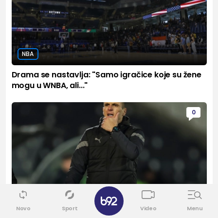
NBA
Drama se nastavlja: "Samo igračice koje su žene
mogu u WNBA, ali..."
0
✕
Srpski fudbal
Novo
Sport
Video
Menu