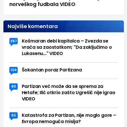
norveškog fudbala VIDEO
Najviše komentara
Košmaran debi kapitalca – Zvezda se
367
vraća sa zaostatkom; "Da zaključimo o
Lukasenu..." VIDEO
Šokantan poraz Partizana
104
Partizan već može da se sprema za
80
Hetafe; Ilić otkrio zašto Ugrešić nije igrao
VIDEO
Katastrofa za Partizan, nije moglo gore –
63
Evropa nemoguća misija?