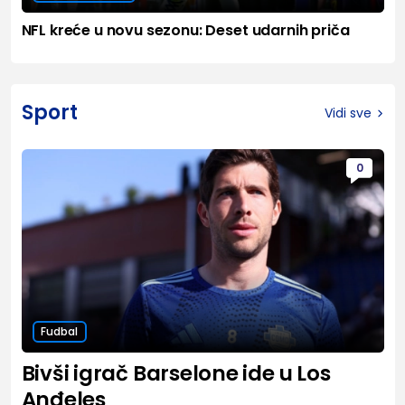
NFL kreće u novu sezonu: Deset udarnih priča
Sport
Vidi sve
0
Fudbal
Bivši igrač Barselone ide u Los
Anđeles