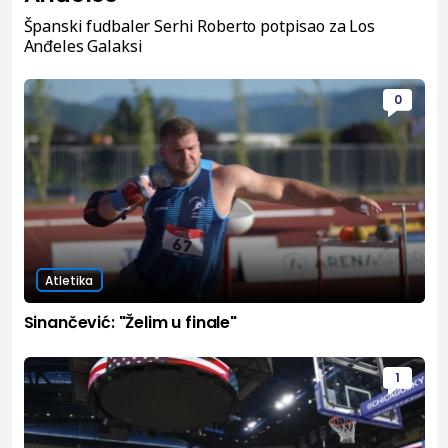
Španski fudbaler Serhi Roberto potpisao za Los
Anđeles Galaksi
0
Atletika
Sinančević: "Želim u finale"
1