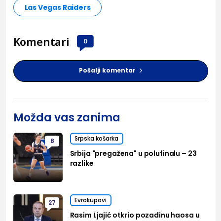
Las Vegas Raiders
Komentari
0
Pošalji komentar
Možda vas zanima
Srpska košarka
8
Srbija "pregažena" u polufinalu – 23
razlike
Evrokupovi
27
Rasim Ljajić otkrio pozadinu haosa u