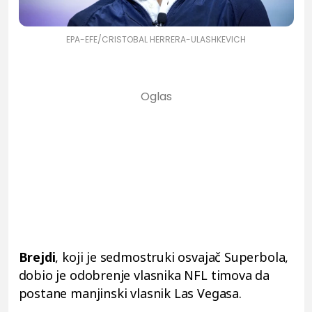
EPA-EFE/CRISTOBAL HERRERA-ULASHKEVICH
Brejdi
, koji je sedmostruki osvajač Superbola,
dobio je odobrenje vlasnika NFL timova da
postane manjinski vlasnik Las Vegasa.