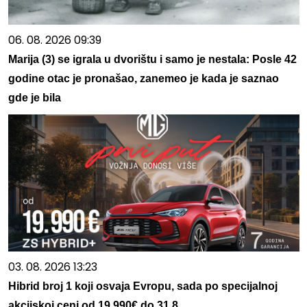
06. 08. 2026 09:39
Marija (3) se igrala u dvorištu i samo je nestala: Posle 42
godine otac je pronašao, zanemeo je kada je saznao
gde je bila
03. 08. 2026 13:23
Hibrid broj 1 koji osvaja Evropu, sada po specijalnoj
akcijskoj ceni od 19.990€ do 31.8.