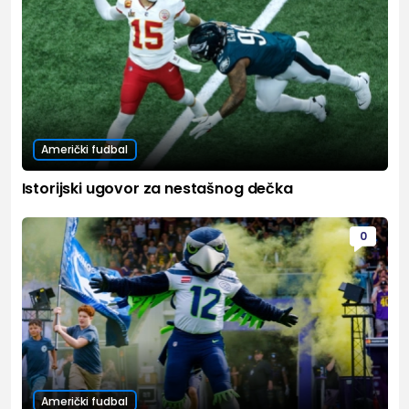
Američki fudbal
Istorijski ugovor za nestašnog dečka
0
Američki fudbal