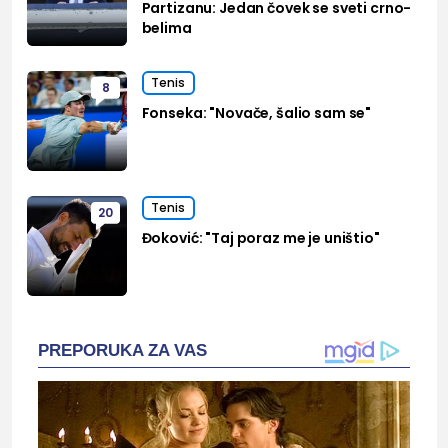
Partizanu: Jedan čovek se sveti crno-
belima
Tenis
8
Fonseka: "Novače, šalio sam se"
Tenis
20
Đoković: "Taj poraz me je uništio"
PREPORUKA ZA VAS