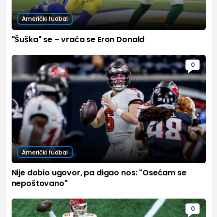
Američki fudbal
"Šuška" se – vraća se Eron Donald
0
Američki fudbal
Nije dobio ugovor, pa digao nos: "Osećam se
nepoštovano"
0