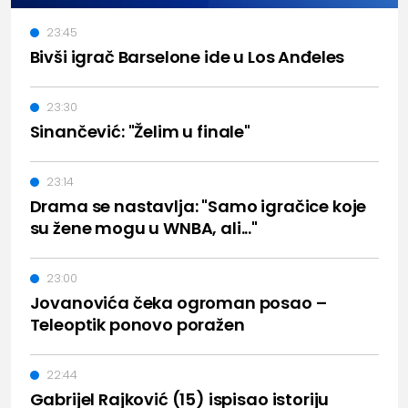
23:45
Bivši igrač Barselone ide u Los Anđeles
23:30
Sinančević: "Želim u finale"
23:14
Drama se nastavlja: "Samo igračice koje
su žene mogu u WNBA, ali..."
23:00
Jovanovića čeka ogroman posao –
Teleoptik ponovo poražen
22:44
Gabrijel Rajković (15) ispisao istoriju