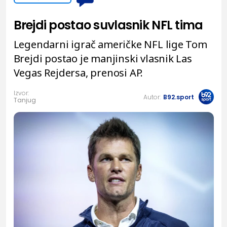
Brejdi postao suvlasnik NFL tima
Legendarni igrač američke NFL lige Tom
Brejdi postao je manjinski vlasnik Las
Vegas Rejdersa, prenosi AP.
Izvor:
Autor:
B92.sport
Tanjug