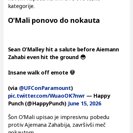
kategorije.
O'Mali ponovo do nokauta
Sean O’Malley hit a salute before Aiemann
Zahabi even hit the ground 😳
Insane walk off emote 💀
(via
@UFConParamount
)
pic.twitter.com/WuaoOK7nwr
— Happy
Punch (@HappyPunch)
June 15, 2026
Šon O'Mali upisao je impresivnu pobedu
protiv Ajemana Zahabija, završivši meč
nokautom.