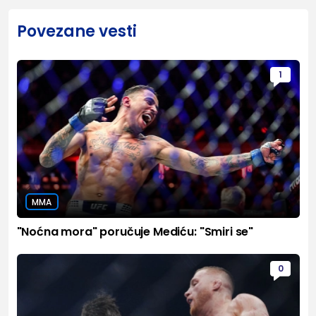
Povezane vesti
1
MMA
"Noćna mora" poručuje Mediću: "Smiri se"
0