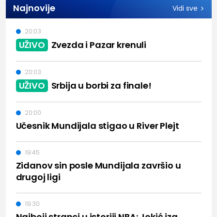
Najnovije
Vidi sve
20:03
UŽIVO
Zvezda i Pazar krenuli
20:03
UŽIVO
Srbija u borbi za finale!
20:00
Učesnik Mundijala stigao u River Plejt
19:45
Zidanov sin posle Mundijala završio u
drugoj ligi
19:30
Najboji stranci u istoriji NBA: Jokić iza