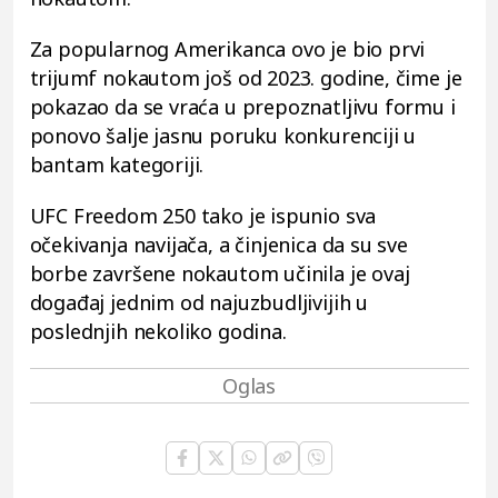
Za popularnog Amerikanca ovo je bio prvi
trijumf nokautom još od 2023. godine, čime je
pokazao da se vraća u prepoznatljivu formu i
ponovo šalje jasnu poruku konkurenciji u
bantam kategoriji.
UFC Freedom 250 tako je ispunio sva
očekivanja navijača, a činjenica da su sve
borbe završene nokautom učinila je ovaj
događaj jednim od najuzbudljivijih u
poslednjih nekoliko godina.