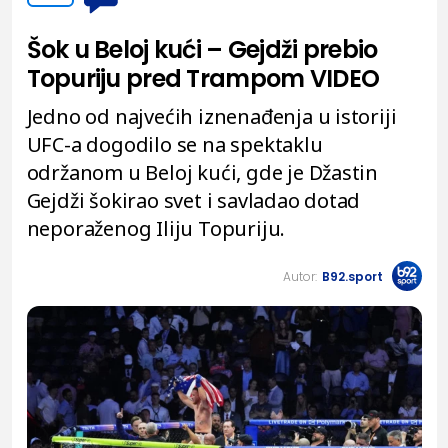
Šok u Beloj kući – Gejdži prebio
Topuriju pred Trampom VIDEO
Jedno od najvećih iznenađenja u istoriji
UFC-a dogodilo se na spektaklu
održanom u Beloj kući, gde je Džastin
Gejdži šokirao svet i savladao dotad
neporaženog Iliju Topuriju.
Autor:
B92.sport