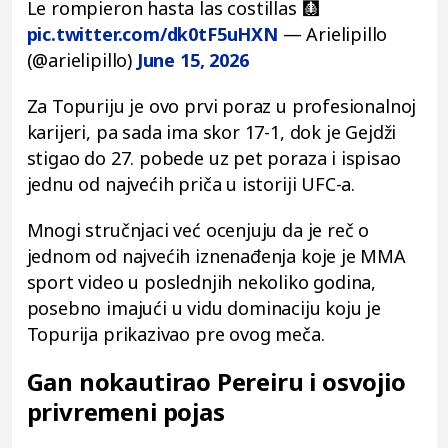
Le rompieron hasta las costillas 🩻
pic.twitter.com/dk0tF5uHXN
— Arielipillo
(@arielipillo)
June 15, 2026
Za Topuriju je ovo prvi poraz u profesionalnoj
karijeri, pa sada ima skor 17-1, dok je Gejdži
stigao do 27. pobede uz pet poraza i ispisao
jednu od najvećih priča u istoriji UFC-a.
Mnogi stručnjaci već ocenjuju da je reč o
jednom od najvećih iznenađenja koje je MMA
sport video u poslednjih nekoliko godina,
posebno imajući u vidu dominaciju koju je
Topurija prikazivao pre ovog meča.
Gan nokautirao Pereiru i osvojio
privremeni pojas