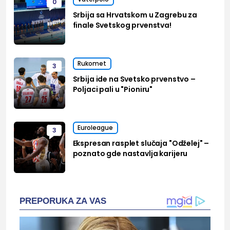
0
Srbija sa Hrvatskom u Zagrebu za
finale Svetskog prvenstva!
Rukomet
3
Srbija ide na Svetsko prvenstvo –
Poljaci pali u "Pioniru"
Euroleague
3
Ekspresan rasplet slučaja "Odželej" –
poznato gde nastavlja karijeru
PREPORUKA ZA VAS