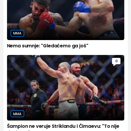
MMA
Nema sumnje: "Gledaćemo ga još"
0
MMA
Šampion ne veruje Striklandu i Čimaevu: "To nije