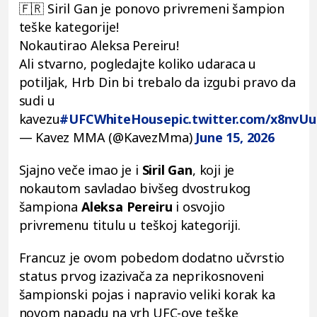
🇫🇷 Siril Gan je ponovo privremeni šampion
teške kategorije!
Nokautirao Aleksa Pereiru!
Ali stvarno, pogledajte koliko udaraca u
potiljak, Hrb Din bi trebalo da izgubi pravo da
sudi u
kavezu
#UFCWhiteHouse
pic.twitter.com/x8nvU
— Kavez MMA (@KavezMma)
June 15, 2026
Sjajno veče imao je i
Siril Gan
, koji je
nokautom savladao bivšeg dvostrukog
šampiona
Aleksa
Pereiru
i osvojio
privremenu titulu u teškoj kategoriji.
Francuz je ovom pobedom dodatno učvrstio
status prvog izazivača za neprikosnoveni
šampionski pojas i napravio veliki korak ka
novom napadu na vrh UFC-ove teške