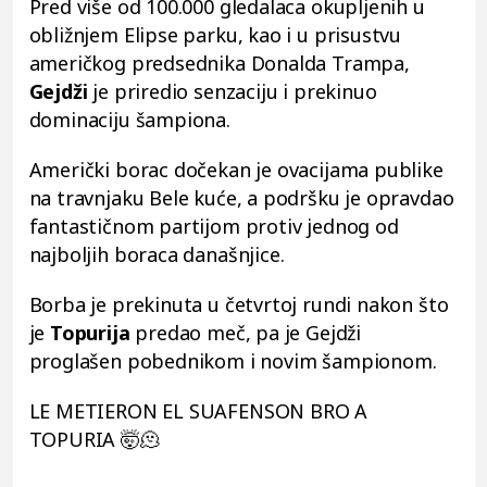
Pred više od 100.000 gledalaca okupljenih u
obližnjem Elipse parku, kao i u prisustvu
američkog predsednika Donalda Trampa,
Gejdži
je priredio senzaciju i prekinuo
dominaciju šampiona.
Američki borac dočekan je ovacijama publike
na travnjaku Bele kuće, a podršku je opravdao
fantastičnom partijom protiv jednog od
najboljih boraca današnjice.
Borba je prekinuta u četvrtoj rundi nakon što
je
Topurija
predao meč, pa je Gejdži
proglašen pobednikom i novim šampionom.
LE METIERON EL SUAFENSON BRO A
TOPURIA 🤯🫠