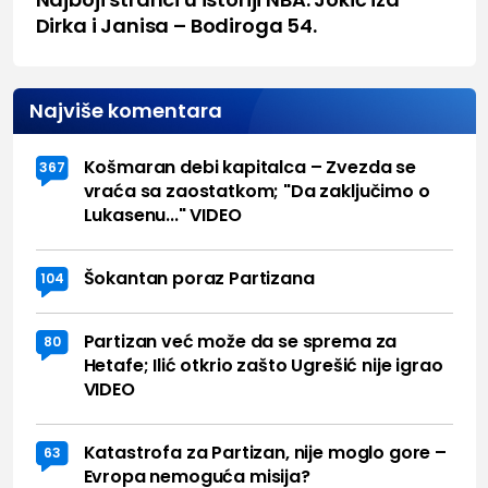
Dirka i Janisa – Bodiroga 54.
Najviše komentara
Košmaran debi kapitalca – Zvezda se
367
vraća sa zaostatkom; "Da zaključimo o
Lukasenu..." VIDEO
Šokantan poraz Partizana
104
Partizan već može da se sprema za
80
Hetafe; Ilić otkrio zašto Ugrešić nije igrao
VIDEO
Katastrofa za Partizan, nije moglo gore –
63
Evropa nemoguća misija?