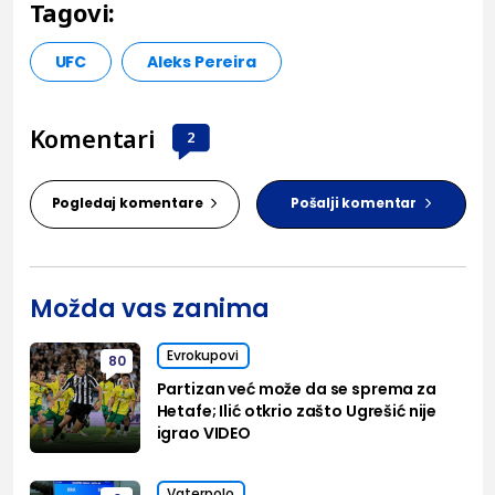
Tagovi:
UFC
Aleks Pereira
Komentari
2
Pogledaj komentare
Pošalji komentar
Možda vas zanima
Evrokupovi
80
Partizan već može da se sprema za
Hetafe; Ilić otkrio zašto Ugrešić nije
igrao VIDEO
Vaterpolo