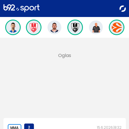
2
15.6.2026.
8:32
MMA