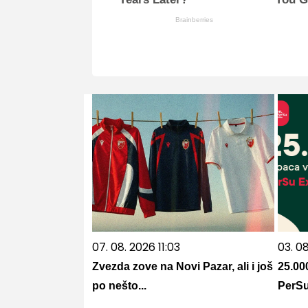
Brainberries
07. 08. 2026 11:03
03. 08
Zvezda zove na Novi Pazar, ali i još
25.00
po nešto...
PerSu