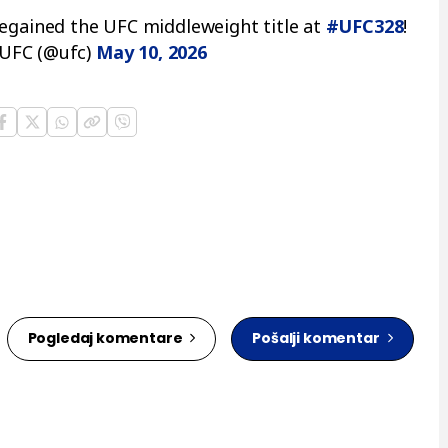
egained the UFC middleweight title at
#UFC328
!
UFC (@ufc)
May 10, 2026
Pogledaj komentare
Pošalji komentar