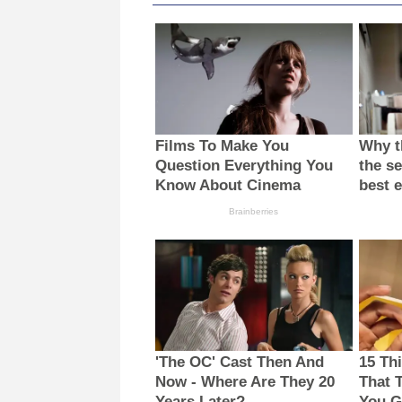
Films To Make You
Why th
Question Everything You
the se
Know About Cinema
best 
Brainberries
'The OC' Cast Then And
15 Th
Now - Where Are They 20
That 
Years Later?
You G