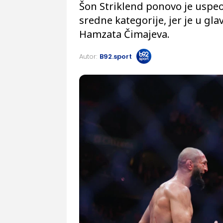
Šon Striklend ponovo je uspe
sredne kategorije, jer je u gl
Hamzata Čimajeva.
Autor:
B92.sport