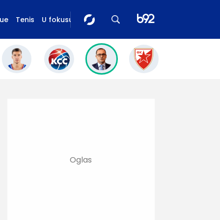
gue
Tenis
U fokusu