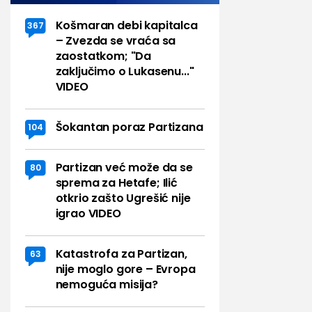
Košmaran debi kapitalca
367
– Zvezda se vraća sa
zaostatkom; "Da
zaključimo o Lukasenu..."
VIDEO
Šokantan poraz Partizana
104
Partizan već može da se
80
sprema za Hetafe; Ilić
otkrio zašto Ugrešić nije
igrao VIDEO
Katastrofa za Partizan,
63
nije moglo gore – Evropa
nemoguća misija?