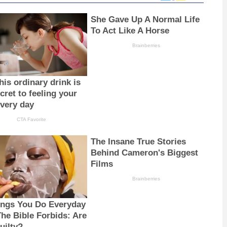
She Gave Up A Normal Life
To Act Like A Horse
Brainberries
is ordinary drink is
cret to feeling your
every day
CTA Favorite
The Insane True Stories
Behind Cameron's Biggest
Films
Brainberries
ings You Do Everyday
The Bible Forbids: Are
uilty?