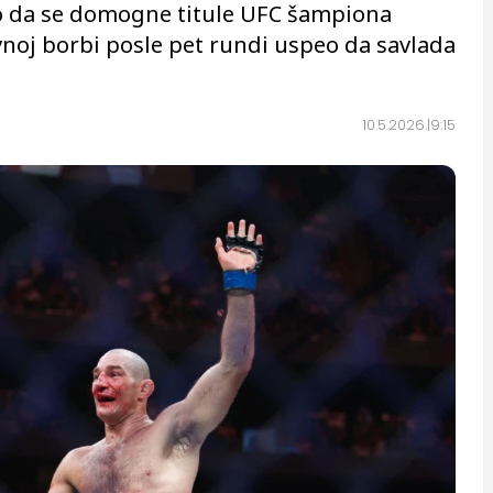
o da se domogne titule UFC šampiona
avnoj borbi posle pet rundi uspeo da savlada
10.5.2026.
9:15