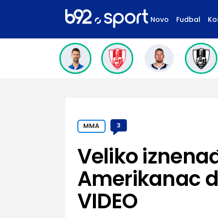
Novo
Fudbal
Ko
MMA
3
Veliko iznena
Amerikanac d
VIDEO