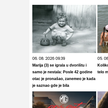
06. 08. 2026 09:39
05. 08
Marija (3) se igrala u dvorištu i
Kolik
samo je nestala: Posle 42 godine
telo 
otac je pronašao, zanemeo je kada
je saznao gde je bila