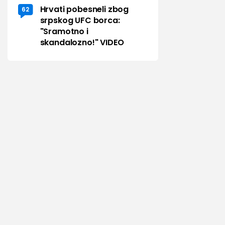
Hrvati pobesneli zbog
62
srpskog UFC borca:
"Sramotno i
skandalozno!" VIDEO