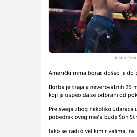
Justin Renf
Američki mma borac došao je do p
Borba je trajala neverovatnih 25 m
koji je uspeo da se odbrani od pok
Pre svega zbog nekoliko udaraca u 
pobednik ovog meča bude Šon Str
Iako se radi o velikim rivalima, na