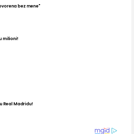
ovorena bez mene"
 milioni!
u Real Madridu!