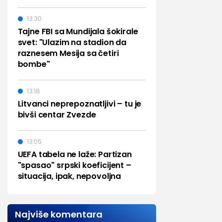
13:30
Tajne FBI sa Mundijala šokirale
svet: "Ulazim na stadion da
raznesem Mesija sa četiri
bombe"
13:18
Litvanci neprepoznatljivi – tu je
bivši centar Zvezde
13:05
UEFA tabela ne laže: Partizan
"spasao" srpski koeficijent –
situacija, ipak, nepovoljna
Najviše komentara