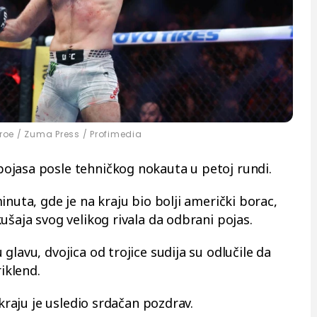
roe / Zuma Press / Profimedia
ojasa posle tehničkog nokauta u petoj rundi.
inuta, gde je na kraju bio bolji američki borac,
ušaja svog velikog rivala da odbrani pojas.
glavu, dvojica od trojice sudija su odlučile da
iklend.
 kraju je usledio srdačan pozdrav.