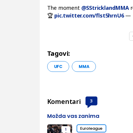
The moment
@SStricklandMMA
r
🏆
pic.twitter.com/flst5hrnU6
— 
Tagovi:
UFC
MMA
Komentari
3
Možda vas zanima
Euroleague
1