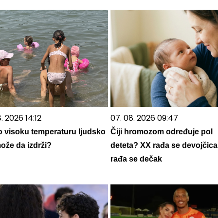
. 2026 14:12
07. 08. 2026 09:47
o visoku temperaturu ljudsko
Čiji hromozom određuje pol
može da izdrži?
deteta? XX rađa se devojčica
rađa se dečak