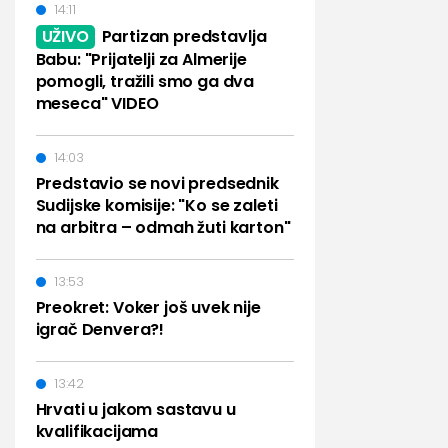
14:11
UŽIVO
Partizan predstavlja
Babu: "Prijatelji za Almerije
pomogli, tražili smo ga dva
meseca" VIDEO
14:03
Predstavio se novi predsednik
Sudijske komisije: "Ko se zaleti
na arbitra – odmah žuti karton"
13:53
Preokret: Voker još uvek nije
igrač Denvera?!
13:42
Hrvati u jakom sastavu u
kvalifikacijama