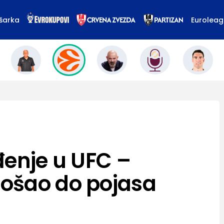
šarka
Eurolea
đenje u UFC –
ošao do pojasa