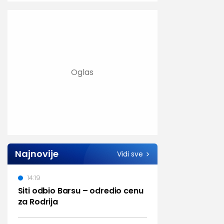
Najnovije
Vidi sve
14:19
Siti odbio Barsu – odredio cenu
za Rodrija