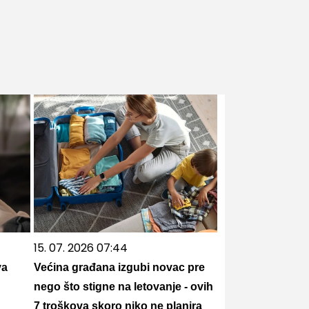
15. 07. 2026 07:44
va
Većina građana izgubi novac pre
nego što stigne na letovanje - ovih
7 troškova skoro niko ne planira