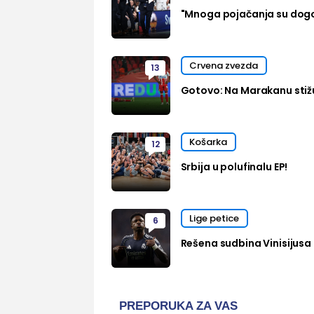
"Mnoga pojačanja su dog
Crvena zvezda
13
Gotovo: Na Marakanu stižu
Košarka
12
Srbija u polufinalu EP!
Lige petice
6
Rešena sudbina Vinisijusa 
PREPORUKA ZA VAS