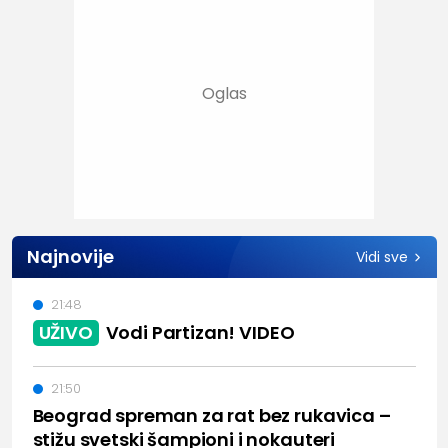
Najnovije
Vidi sve
21:48
UŽIVO
Vodi Partizan! VIDEO
21:50
Beograd spreman za rat bez rukavica –
stižu svetski šampioni i nokauteri