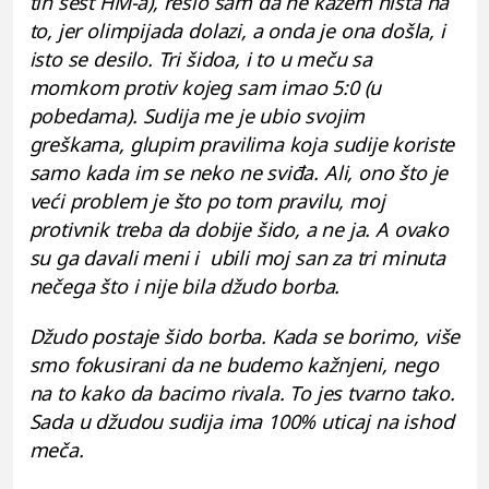
tih šest HM-a), rešio sam da ne kažem ništa na
to, jer olimpijada dolazi, a onda je ona došla, i
isto se desilo. Tri šidoa, i to u meču sa
momkom protiv kojeg sam imao 5:0 (u
pobedama). Sudija me je ubio svojim
greškama, glupim pravilima koja sudije koriste
samo kada im se neko ne sviđa. Ali, ono što je
veći problem je što po tom pravilu, moj
protivnik treba da dobije šido, a ne ja. A ovako
su ga davali meni i ubili moj san za tri minuta
nečega što i nije bila džudo borba.
Džudo postaje šido borba. Kada se borimo, više
smo fokusirani da ne budemo kažnjeni, nego
na to kako da bacimo rivala. To jes tvarno tako.
Sada u džudou sudija ima 100% uticaj na ishod
meča.