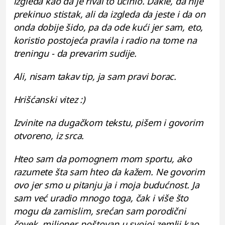
izgleda kao da je rival to učinio. Dakle, da nije
prekinuo stistak, ali da izgleda da jeste i da on
onda dobije šido, pa da ode kući jer sam, eto,
koristio postojeća pravila i radio na tome na
treningu - da prevarim sudije.
Ali, nisam takav tip, ja sam pravi borac.
Hrišćanski vitez :)
Izvinite na dugačkom tekstu, pišem i govorim
otvoreno, iz srca.
Hteo sam da pomognem mom sportu, ako
razumete šta sam hteo da kažem. Ne govorim
ovo jer smo u pitanju ja i moja budućnost. Ja
sam već uradio mnogo toga, čak i više što
mogu da zamislim, srećan sam porodični
čovek, milioner, poštovan u svojoj zemlji kao