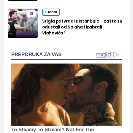
Fudbal
13
Stigla potvrda iz Istanbula – zašto su
odustali od Salaha i izabrali
Vlahovića?
PREPORUKA ZA VAS
To Steamy To Stream? Not For The