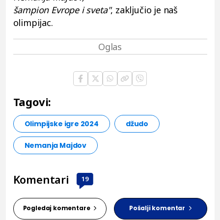
šampion Evrope i sveta"
, zaključio je naš
olimpijac.
Tagovi:
Olimpijske igre 2024
džudo
Nemanja Majdov
Komentari
19
Pogledaj komentare
Pošalji komentar