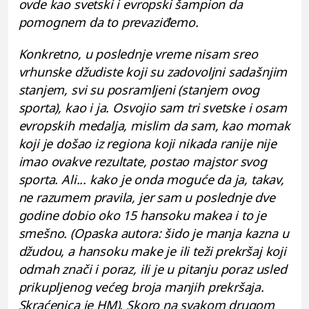
ovde kao svetski i evropski šampion da
pomognem da to prevaziđemo.
Konkretno, u poslednje vreme nisam sreo
vrhunske džudiste koji su zadovoljni sadašnjim
stanjem, svi su posramljeni (stanjem ovog
sporta), kao i ja. Osvojio sam tri svetske i osam
evropskih medalja, mislim da sam, kao momak
koji je došao iz regiona koji nikada ranije nije
imao ovakve rezultate, postao majstor svog
sporta. Ali... kako je onda moguće da ja, takav,
ne razumem pravila, jer sam u poslednje dve
godine dobio oko 15 hansoku makea i to je
smešno. (Opaska autora: šido je manja kazna u
džudou, a hansoku make je ili teži prekršaj koji
odmah znači i poraz, ili je u pitanju poraz usled
prikupljenog većeg broja manjih prekršaja.
Skraćenica je HM). Skoro na svakom drugom