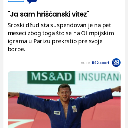
"Ja sam hrišćanski vitez"
Srpski džudista suspendovan je na pet
meseci zbog toga što se na Olimpijskim
igrama u Parizu prekrstio pre svoje
borbe.
Autor:
B92.sport