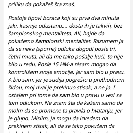
priliku da pokažeš šta znaš.
Postoje tipovi boraca koji su prva dva minuta
jaki, kasnije odustanu.... dosta ih je takvih, bez
šampionskog mentaliteta. Ali, hajde da
pokažemo šampionski mentalitet. Razumem ja
da se neka (sporna) odluka dogodi posle tri,
četiri miuta, ali da me tako pošalje kući, to nije
bilo u redu. Posle 15 HM-a nisam mogao da
kontrolišem svoje emocije, jer sam bio u pravu.
A bio sam, jer je sudija pogrešio u prethodnom
šidou, moj rival je prekinuo stisak, a ne ja. I
ostajem pri tome da sam bio u pravu u vezi sa
tom odlukom. Ne znam šta da kažem samo da
molm da se promene ta pravila o hvatanju, jer
je glupo. Mislim, ja mogu da izvedem da
prekinem stisak, ali da se tako povučem da