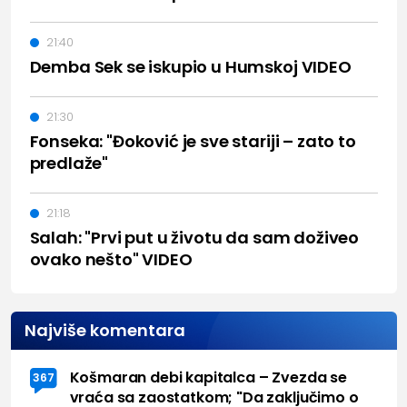
21:40
Demba Sek se iskupio u Humskoj VIDEO
21:30
Fonseka: "Đoković je sve stariji – zato to
predlaže"
21:18
Salah: "Prvi put u životu da sam doživeo
ovako nešto" VIDEO
Najviše komentara
Košmaran debi kapitalca – Zvezda se
367
vraća sa zaostatkom; "Da zaključimo o