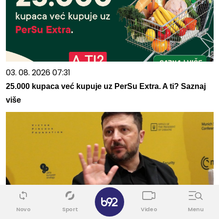
03. 08. 2026 07:31
25.000 kupaca već kupuje uz PerSu Extra. A ti? Saznaj
više
✕
Novo
Sport
Video
Menu