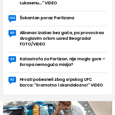
Lukasenu..." VIDEO
Šokantan poraz Partizana
104
Albanac izašao bez gaća, pa provocirao
80
dvoglavim orlom usred Beograda!
FOTO/VIDEO
Katastrofa za Partizan, nije moglo gore –
63
Evropa nemoguća misija?
Hrvati pobesneli zbog srpskog UFC
62
borca: "Sramotno i skandalozno!" VIDEO