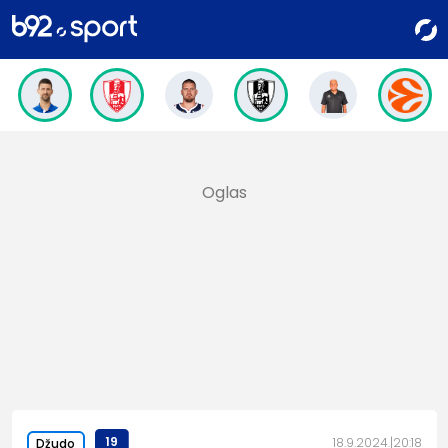
19
18.9.2024.
20:18
Džudo