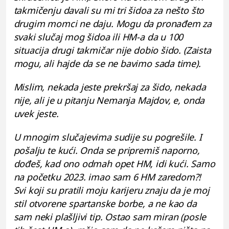
takmičenju davali su mi tri šidoa za nešto što
drugim momci ne daju. Mogu da pronađem za
svaki slučaj mog šidoa ili HM-a da u 100
situacija drugi takmičar nije dobio šido. (Zaista
mogu, ali hajde da se ne bavimo sada time).
Mislim, nekada jeste prekršaj za šido, nekada
nije, ali je u pitanju Nemanja Majdov, e, onda
uvek jeste.
U mnogim slučajevima sudije su pogrešile. I
pošalju te kući. Onda se pripremiš naporno,
dođeš, kad ono odmah opet HM, idi kući. Samo
na početku 2023. imao sam 6 HM zaredom?!
Svi koji su pratili moju karijeru znaju da je moj
stil otvorene spartanske borbe, a ne kao da
sam neki plašljivi tip. Ostao sam miran (posle