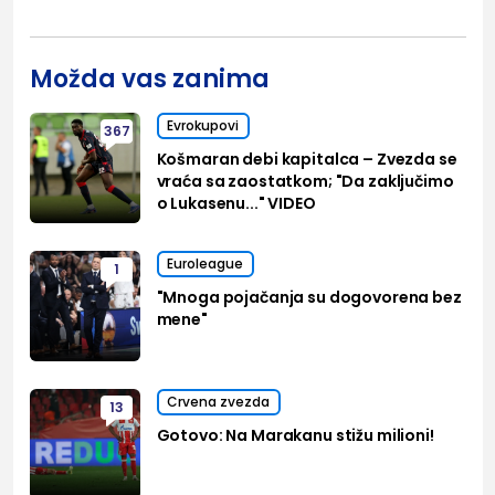
Možda vas zanima
Evrokupovi
367
Košmaran debi kapitalca – Zvezda se
vraća sa zaostatkom; "Da zaključimo
o Lukasenu..." VIDEO
Euroleague
1
"Mnoga pojačanja su dogovorena bez
mene"
Crvena zvezda
13
Gotovo: Na Marakanu stižu milioni!