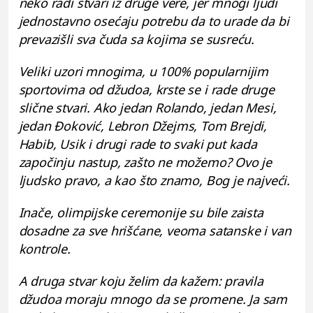
neko radi stvari iz druge vere, jer mnogi ljudi
jednostavno osećaju potrebu da to urade da bi
prevazišli sva čuda sa kojima se susreću.
Veliki uzori mnogima, u 100% popularnijim
sportovima od džudoa, krste se i rade druge
slične stvari. Ako jedan Rolando, jedan Mesi,
jedan Đoković, Lebron Džejms, Tom Brejdi,
Habib, Usik i drugi rade to svaki put kada
započinju nastup, zašto ne možemo? Ovo je
ljudsko pravo, a kao što znamo, Bog je najveći.
Inače, olimpijske ceremonije su bile zaista
dosadne za sve hrišćane, veoma satanske i van
kontrole.
A druga stvar koju želim da kažem: pravila
džudoa moraju mnogo da se promene. Ja sam