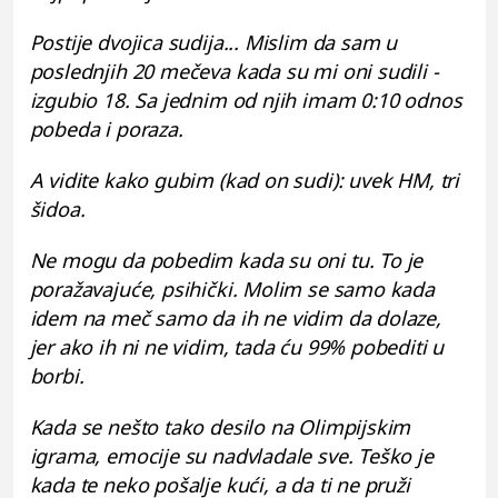
Postije dvojica sudija... Mislim da sam u
poslednjih 20 mečeva kada su mi oni sudili -
izgubio 18. Sa jednim od njih imam 0:10 odnos
pobeda i poraza.
A vidite kako gubim (kad on sudi): uvek HM, tri
šidoa.
Ne mogu da pobedim kada su oni tu. To je
poražavajuće, psihički. Molim se samo kada
idem na meč samo da ih ne vidim da dolaze,
jer ako ih ni ne vidim, tada ću 99% pobediti u
borbi.
Kada se nešto tako desilo na Olimpijskim
igrama, emocije su nadvladale sve. Teško je
kada te neko pošalje kući, a da ti ne pruži