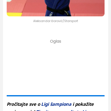
Aleksandar Đorović/Starsport
Pročitajte sve o
Ligi šampiona
i pokažite