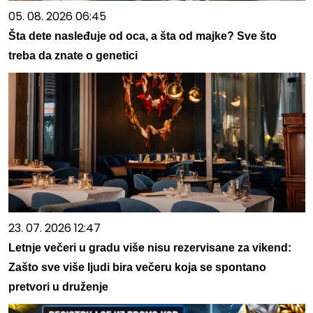
05. 08. 2026 06:45
Šta dete nasleđuje od oca, a šta od majke? Sve što
treba da znate o genetici
23. 07. 2026 12:47
Letnje večeri u gradu više nisu rezervisane za vikend:
Zašto sve više ljudi bira večeru koja se spontano
pretvori u druženje