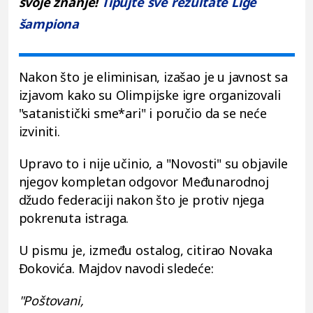
svoje znanje!
Tipujte sve rezultate Lige
šampiona
Nakon što je eliminisan, izašao je u javnost sa
izjavom kako su Olimpijske igre organizovali
"satanistički sme*ari" i poručio da se neće
izviniti.
Upravo to i nije učinio, a "Novosti" su objavile
njegov kompletan odgovor Međunarodnoj
džudo federaciji nakon što je protiv njega
pokrenuta istraga.
U pismu je, između ostalog, citirao Novaka
Đokovića. Majdov navodi sledeće:
"Poštovani,