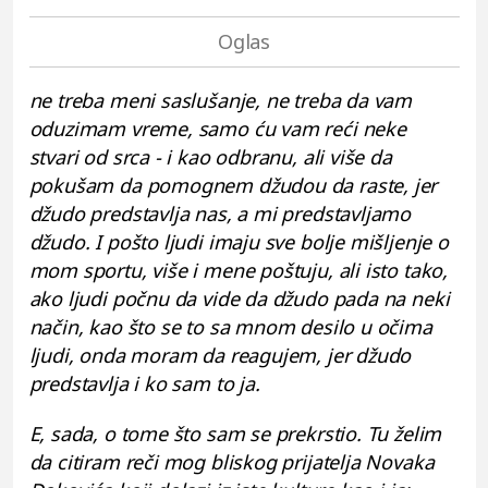
ne treba meni saslušanje, ne treba da vam
oduzimam vreme, samo ću vam reći neke
stvari od srca - i kao odbranu, ali više da
pokušam da pomognem džudou da raste, jer
džudo predstavlja nas, a mi predstavljamo
džudo. I pošto ljudi imaju sve bolje mišljenje o
mom sportu, više i mene poštuju, ali isto tako,
ako ljudi počnu da vide da džudo pada na neki
način, kao što se to sa mnom desilo u očima
ljudi, onda moram da reagujem, jer džudo
predstavlja i ko sam to ja.
E, sada, o tome što sam se prekrstio. Tu želim
da citiram reči mog bliskog prijatelja Novaka