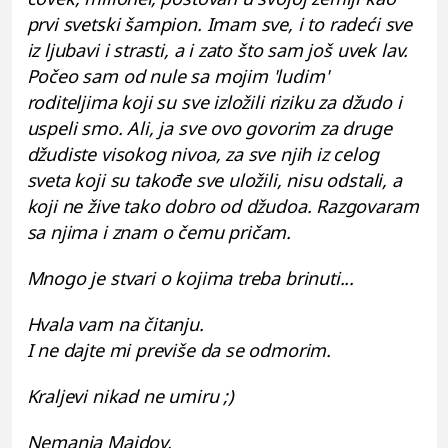
prvi svetski šampion. Imam sve, i to radeći sve
iz ljubavi i strasti, a i zato što sam još uvek lav.
Počeo sam od nule sa mojim 'ludim'
roditeljima koji su sve izložili riziku za džudo i
uspeli smo. Ali, ja sve ovo govorim za druge
džudiste visokog nivoa, za sve njih iz celog
sveta koji su takođe sve uložili, nisu odstali, a
koji ne žive tako dobro od džudoa. Razgovaram
sa njima i znam o čemu pričam.
Mnogo je stvari o kojima treba brinuti...
Hvala vam na čitanju.
I ne dajte mi previše da se odmorim.
Kraljevi nikad ne umiru ;)
Nemanja Majdov,