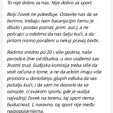
To nije dobro za nas. Nije dobro za sport.
Bolji čovek ne pobeđuje. Ostavite nas da se
borimo, trebaju nam bacanja (po čemu je
džudo i postao poznat, prim. aut.), a ne
policajci u odelima da nas šalju kući, a da
pritom nismo poraženi u nekoj pravoj borbi.
Radimo vredno po 20 i više godina, naše
porodice žive od džudoa, u ovo ulažemo sav
životni trud. Sudijska komisija treba više da
vodi računa o tome, a ne da arbitri imaju više
prostora u donošenju glupih odluka da vas
pošalju kući, i da vam ne dozvole da se
oznojite. U svakom sportu gde je sudija
najvažniji čovek na terenu, taj sport nema
budućnost. I, naravno, taj sport nije među
najpopularnijima.