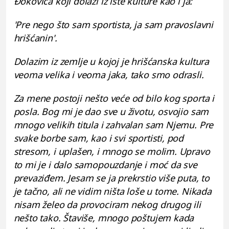
Đokovića koji dolazi iz iste kulture kao i ja:
'Pre nego što sam sportista, ja sam pravoslavni
hrišćanin'.
Dolazim iz zemlje u kojoj je hrišćanska kultura
veoma velika i veoma jaka, tako smo odrasli.
Za mene postoji nešto veće od bilo kog sporta i
posla. Bog mi je dao sve u životu, osvojio sam
mnogo velikih titula i zahvalan sam Njemu. Pre
svake borbe sam, kao i svi sportisti, pod
stresom, i uplašen, i mnogo se molim. Upravo
to mi je i dalo samopouzdanje i moć da sve
prevaziđem. Jesam se ja prekrstio više puta, to
je tačno, ali ne vidim ništa loše u tome. Nikada
nisam želeo da provociram nekog drugog ili
nešto tako. Štaviše, mnogo poštujem kada