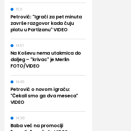
15:11
Petrović: "Igrači za pet minuta
završe razgovor kada čuju
platu u Partizanu" VIDEO
14:57
Na Koševu nema utakmica do
daljeg – "krivac" je Merlin
FOTO/VIDEO
14:45
Petrović o novom igraču:
"Čekali smo ga dva meseca"
VIDEO
14:36
Baba već na promociji