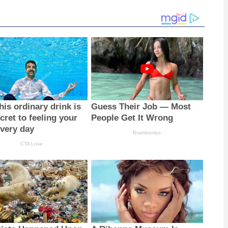
is ordinary drink is
Guess Their Job — Most
cret to feeling your
People Get It Wrong
every day
Brainberries
CTA Love