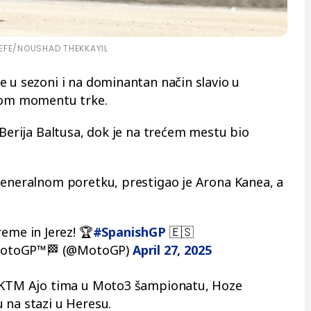
EFE/NOUSHAD THEKKAYIL
e u sezoni i na dominantan način slavio u
dnom momentu trke.
 Berija Baltusa, dok je na trećem mestu bio
generalnom poretku, prestigao je Arona Kanea, a
eme in Jerez! 🏆
#SpanishGP
🇪🇸
toGP™🏁 (@MotoGP)
April 27, 2025
č KTM Ajo tima u Moto3 šampionatu, Hoze
 na stazi u Heresu.