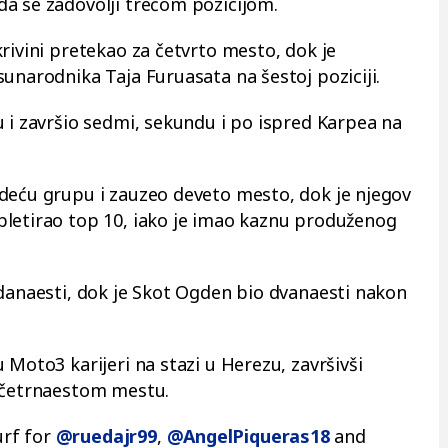
a se zadovolji trećom pozicijom.
rivini pretekao za četvrto mesto, dok je
unarodnika Taja Furuasata na šestoj poziciji.
u i završio sedmi, sekundu i po ispred Karpea na
deću grupu i zauzeo deveto mesto, dok je njegov
pletirao top 10, iako je imao kaznu produženog
edanaesti, dok je Skot Ogden bio dvanaesti nakon
 Moto3 karijeri na stazi u Herezu, završivši
a četrnaestom mestu.
rf for
@ruedajr99
,
@AngelPiqueras18
and