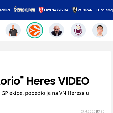
šarka
Eurolea
orio" Heres VIDEO
 GP ekipe, pobedio je na VN Heresa u
27.4.2025.
13:30