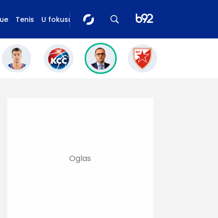
gue
Tenis
U fokusu