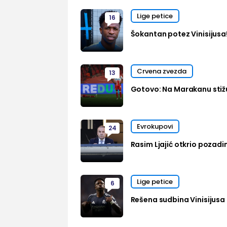
Lige petice
16
Šokantan potez Vinisijusa
Crvena zvezda
13
Gotovo: Na Marakanu stižu
Evrokupovi
24
Rasim Ljajić otkrio pozadi
Lige petice
6
Rešena sudbina Vinisijusa 