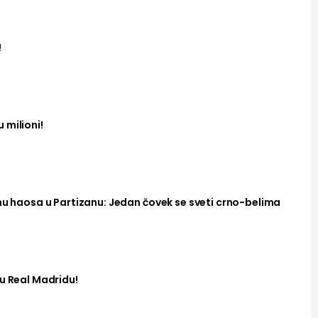
!
 milioni!
nu haosa u Partizanu: Jedan čovek se sveti crno-belima
u Real Madridu!