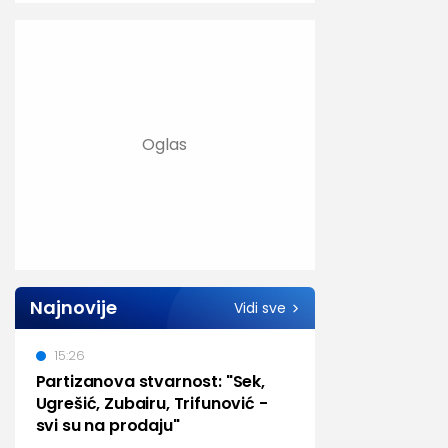
Najnovije
Vidi sve
15:26
Partizanova stvarnost: "Sek,
Ugrešić, Zubairu, Trifunović -
svi su na prodaju"