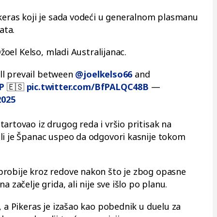
ikeras koji je sada vodeći u generalnom plasmanu
ata.
Džoel Kelso, mladi Australijanac.
will prevail between
@joelkelso66
and
P
🇪🇸
pic.twitter.com/BfPALQC48B
—
2025
artovao iz drugog reda i vršio pritisak na
li je Španac uspeo da odgovori kasnije tokom
probije kroz redove nakon što je zbog opasne
 začelje grida, ali nije sve išlo po planu.
, a Pikeras je izašao kao pobednik u duelu za