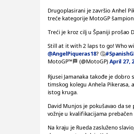
Drugoplasirani je završio Anhel P
treće kategorije MotoGP šampion
Treći je kroz cilj u Španiji prošao 
Still at it with 2 laps to go! Who 
@AngelPiqueras18
? 🤔
#SpanishG
MotoGP™🏁 (@MotoGP)
April 27, 
Rjusei Jamanaka takođe je dobro st
timskog kolegu Anhela Pikerasa, a
istog kruga.
David Munjos je pokušavao da se 
vožnje u kvalifikacijama prebačen na
Na kraju je Rueda zasluženo slavio