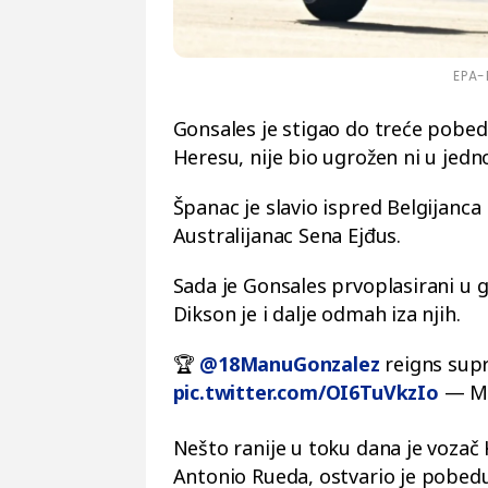
EPA-
Gonsales je stigao do treće pobed
Heresu, nije bio ugrožen ni u je
Španac je slavio ispred Belgijanca
Australijanac Sena Ejđus.
Sada je Gonsales prvoplasirani u 
Dikson je i dalje odmah iza njih.
🏆
@18ManuGonzalez
reigns supr
pic.twitter.com/OI6TuVkzIo
— Mo
Nešto ranije u toku dana je voza
Antonio Rueda, ostvario je pobedu