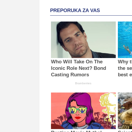
PREPORUKA ZA VAS
Who Will Take On The
Why th
Iconic Role Next? Bond
the se
Casting Rumors
best 
Brainberries