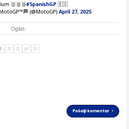
dium 🥇🥈🥉
#SpanishGP
🇪🇸
MotoGP™🏁 (@MotoGP)
April 27, 2025
Pošalji komentar