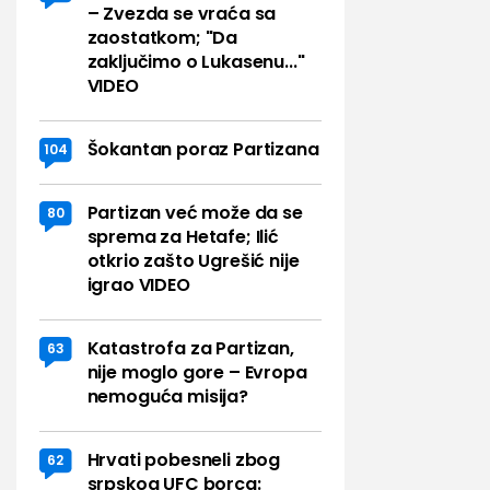
– Zvezda se vraća sa
zaostatkom; "Da
zaključimo o Lukasenu..."
VIDEO
Šokantan poraz Partizana
104
Partizan već može da se
80
sprema za Hetafe; Ilić
otkrio zašto Ugrešić nije
igrao VIDEO
Katastrofa za Partizan,
63
nije moglo gore – Evropa
nemoguća misija?
Hrvati pobesneli zbog
62
srpskog UFC borca: