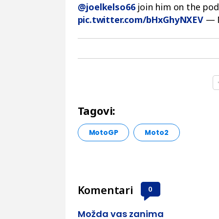
@joelkelso66
join him on the po
pic.twitter.com/bHxGhyNXEV
— 
Tagovi:
MotoGP
Moto2
Komentari
0
Možda vas zanima