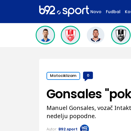
Novo
Fudbal
Ko
Motociklizam
0
Gonsales "pok
Manuel Gonsales, vozač Intakt
nedelju popodne.
Autor:
B92.sport