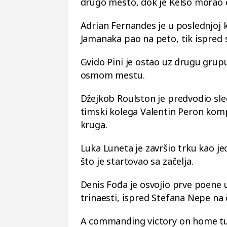
drugo mesto, dok je Kelso morao d
Adrian Fernandes je u poslednjoj k
Jamanaka pao na peto, tik ispred s
Gvido Pini je ostao uz drugu grup
osmom mestu.
Džejkob Roulston je predvodio sle
timski kolega Valentin Peron kom
kruga.
Luka Luneta je završio trku kao j
što je startovao sa začelja.
Denis Fođa je osvojio prve poene u
trinaesti, ispred Stefana Nepe n
A commanding victory on home tu