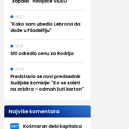
"zapalio" navijače VIDEO
14:27
"Kako sam ubedio Lebrona da
dođe u Filadelfiju"
14:15
Siti odredio cenu za Rodrija
14:03
Predstavio se novi predsednik
Sudijske komisije: "Ko se zaleti
na arbitra – odmah žuti karton"
Najviše komentara
Košmaran debi kapitalca
367