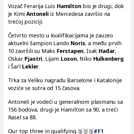
Vozač Ferarija Luis
Hamilton
bio je drugi, dok
je Kimi
Antoneli
iz Mercedesa završio na
trećoj poziciji.
Četvrto mesto u kvalifikacijama je zauzeo
aktuelni šampion Lando
Noris
, a među prvih
10 završili su Maks
Ferstapen
, Isak
Hađar
,
Oskar
Pjastri
, Lijam
Loson
, Niko
Hulkenberg
i Šarl
Lekler
.
Trka za Veliku nagradu Barselone i Katalonije
voziće se sutra od 15 časova.
Antoneli je vodeći u generalnom plasmanu sa
156 bodova, drugi je Hamilton sa 90, a treći
Rasel sa 88.
Our top three in qualifying 🥈🥇🥉
#F1