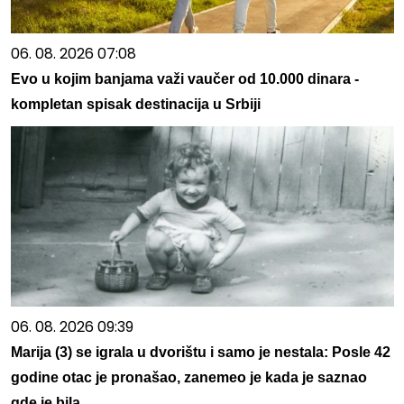
06. 08. 2026 07:08
Evo u kojim banjama važi vaučer od 10.000 dinara -
kompletan spisak destinacija u Srbiji
06. 08. 2026 09:39
Marija (3) se igrala u dvorištu i samo je nestala: Posle 42
godine otac je pronašao, zanemeo je kada je saznao
gde je bila