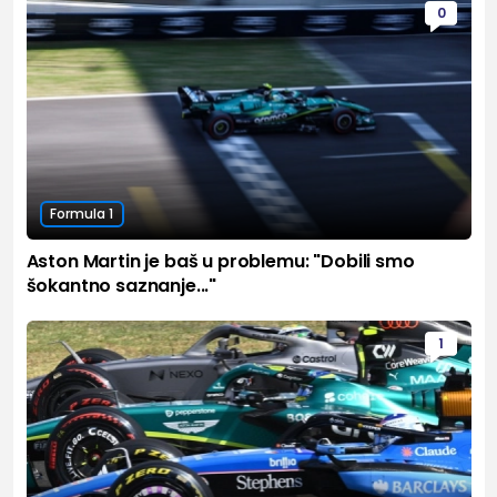
0
Formula 1
Aston Martin je baš u problemu: "Dobili smo
šokantno saznanje..."
1