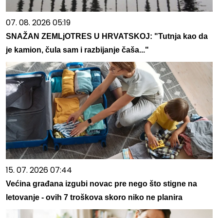
07. 08. 2026 05:19
SNAŽAN ZEMLjOTRES U HRVATSKOJ: "Tutnja kao da
je kamion, čula sam i razbijanje čaša..."
15. 07. 2026 07:44
Većina građana izgubi novac pre nego što stigne na
letovanje - ovih 7 troškova skoro niko ne planira