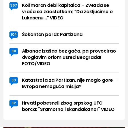
Košmaran debi kapitalca – Zvezda se
367
vraća sa zaostatkom; "Da zaključimo o
Lukasenu..." VIDEO
Šokantan poraz Partizana
104
Albanac izašao bez gaća, pa provocirao
80
dvoglavim orlom usred Beograda!
FOTO/VIDEO
Katastrofa za Partizan, nije moglo gore –
63
Evropa nemoguća misija?
Hrvati pobesneli zbog srpskog UFC
62
borca: "Sramotno i skandalozno!" VIDEO