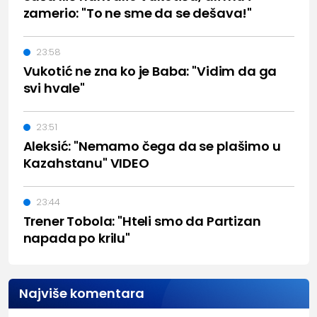
zamerio: "To ne sme da se dešava!"
23:58
Vukotić ne zna ko je Baba: "Vidim da ga
svi hvale"
23:51
Aleksić: "Nemamo čega da se plašimo u
Kazahstanu" VIDEO
23:44
Trener Tobola: "Hteli smo da Partizan
napada po krilu"
Najviše komentara