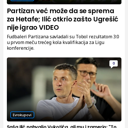
Partizan već može da se sprema
za Hetafe; Ilić otkrio zašto Ugrešić
nije igrao VIDEO
Fudbaleri Partizana savladali su Tobol rezultatom 3:0
u prvom meču trećeg kola kvalifikacija za Ligu
konferencije.
0
Evrokupovi
Saša Ilić nahvalio Vukotića, ali mu i zamerio: "To