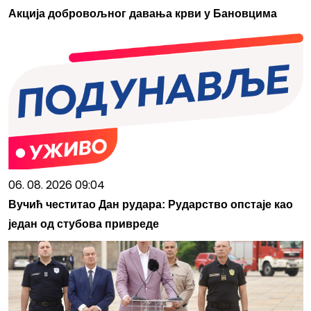
Акција добровољног давања крви у Бановцима
06. 08. 2026 09:04
Вучић честитао Дан рудара: Рударство опстаје као
један од стубова привреде