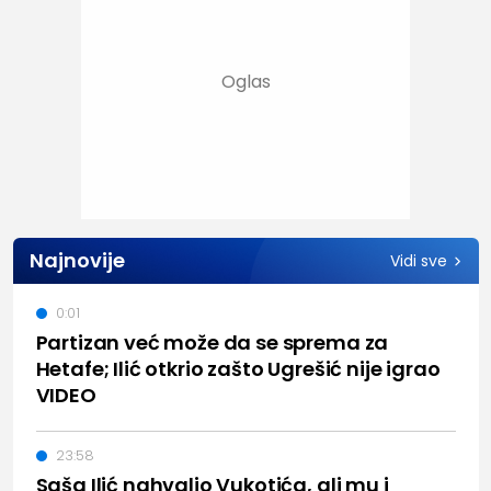
Najnovije
Vidi sve
0:01
Partizan već može da se sprema za
Hetafe; Ilić otkrio zašto Ugrešić nije igrao
VIDEO
23:58
Saša Ilić nahvalio Vukotića, ali mu i