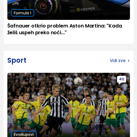
Formula 1
Šafnauer otkrio problem Aston Martina: "Kada
želiš uspeh preko noći..."
Sport
Vidi sve
40
Evrokupovi