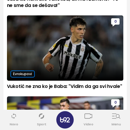
ne sme da se dešava!"
0
Evrokupovi
Vukotić ne zna ko je Baba: "Vidim da ga svi hvale"
0
✕
Novo
Sport
Video
Menu