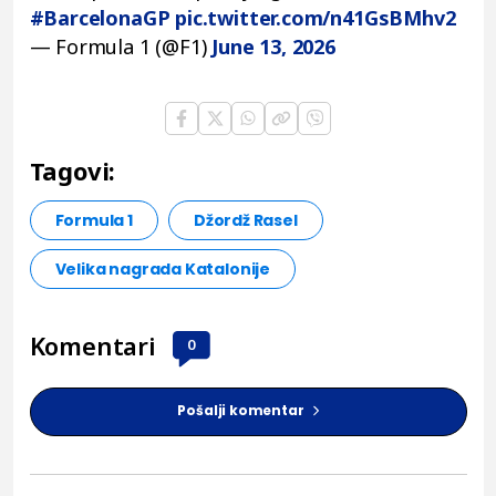
#BarcelonaGP
pic.twitter.com/n41GsBMhv2
— Formula 1 (@F1)
June 13, 2026
Tagovi:
Formula 1
Džordž Rasel
Velika nagrada Katalonije
Komentari
0
Pošalji komentar