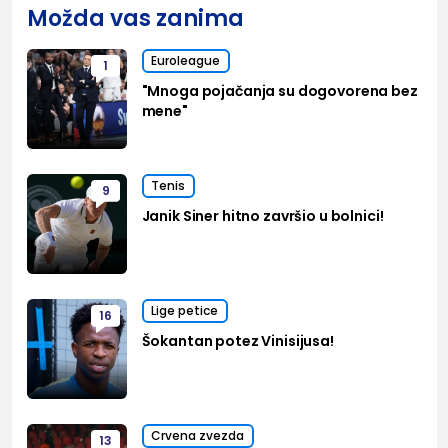
Možda vas zanima
Euroleague
1
"Mnoga pojačanja su dogovorena bez
mene"
Tenis
9
Janik Siner hitno završio u bolnici!
Lige petice
16
Šokantan potez Vinisijusa!
Crvena zvezda
13