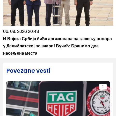
06. 08. 2026 20:48
И Војска Србије биће ангажована на гашењу пожара
у Делиблатској пешчари! Вучић: Бранимо два
насељена места
Povezane vesti
1