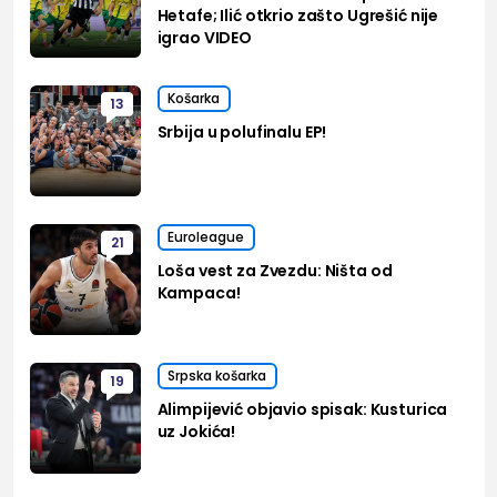
Hetafe; Ilić otkrio zašto Ugrešić nije
igrao VIDEO
Košarka
13
Srbija u polufinalu EP!
Euroleague
21
Loša vest za Zvezdu: Ništa od
Kampaca!
Srpska košarka
19
Alimpijević objavio spisak: Kusturica
uz Jokića!