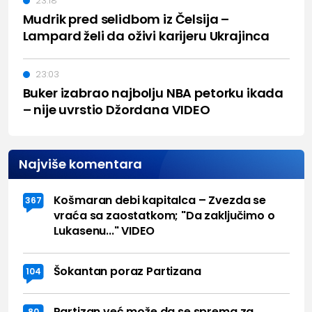
23:18
Mudrik pred selidbom iz Čelsija –
Lampard želi da oživi karijeru Ukrajinca
23:03
Buker izabrao najbolju NBA petorku ikada
– nije uvrstio Džordana VIDEO
Najviše komentara
Košmaran debi kapitalca – Zvezda se
367
vraća sa zaostatkom; "Da zaključimo o
Lukasenu..." VIDEO
Šokantan poraz Partizana
104
Partizan već može da se sprema za
80