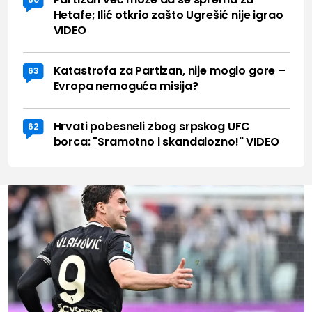
Hetafe; Ilić otkrio zašto Ugrešić nije igrao
VIDEO
Katastrofa za Partizan, nije moglo gore –
63
Evropa nemoguća misija?
Hrvati pobesneli zbog srpskog UFC
62
borca: "Sramotno i skandalozno!" VIDEO