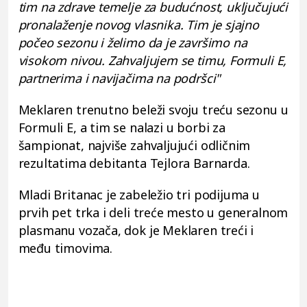
tim na zdrave temelje za budućnost, uključujući
pronalaženje novog vlasnika. Tim je sjajno
počeo sezonu i želimo da je završimo na
visokom nivou. Zahvaljujem se timu, Formuli E,
partnerima i navijačima na podršci"
Meklaren trenutno beleži svoju treću sezonu u
Formuli E, a tim se nalazi u borbi za
šampionat, najviše zahvaljujući odličnim
rezultatima debitanta Tejlora Barnarda.
Mladi Britanac je zabeležio tri podijuma u
prvih pet trka i deli treće mesto u generalnom
plasmanu vozača, dok je Meklaren treći i
među timovima.