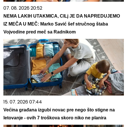
07. 08. 2026 20:52
NEMA LAKIH UTAKMICA, CILj JE DA NAPREDUJEMO
IZ MEČA U MEČ: Marko Savić šef stručnog štaba
Vojvodine pred meč sa Radnikom
15. 07. 2026 07:44
Većina građana izgubi novac pre nego što stigne na
letovanje - ovih 7 troškova skoro niko ne planira