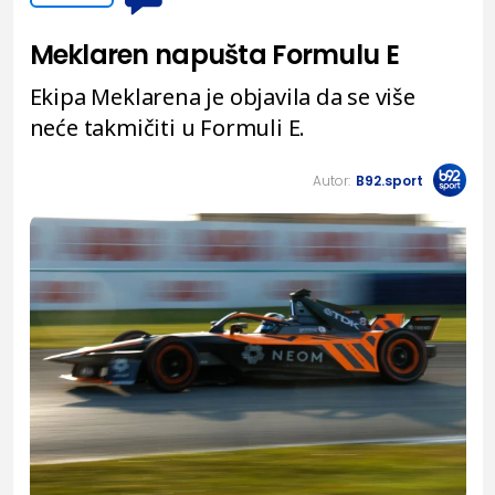
Meklaren napušta Formulu E
Ekipa Meklarena je objavila da se više
neće takmičiti u Formuli E.
Autor:
B92.sport