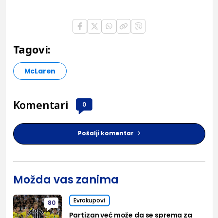
Tagovi:
McLaren
Komentari
0
Pošalji komentar
Možda vas zanima
Evrokupovi
80
Partizan već može da se sprema za