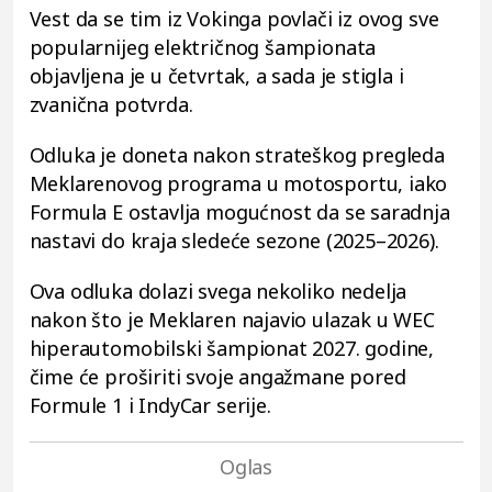
Vest da se tim iz Vokinga povlači iz ovog sve
popularnijeg električnog šampionata
objavljena je u četvrtak, a sada je stigla i
zvanična potvrda.
Odluka je doneta nakon strateškog pregleda
Meklarenovog programa u motosportu, iako
Formula E ostavlja mogućnost da se saradnja
nastavi do kraja sledeće sezone (2025–2026).
Ova odluka dolazi svega nekoliko nedelja
nakon što je Meklaren najavio ulazak u WEC
hiperautomobilski šampionat 2027. godine,
čime će proširiti svoje angažmane pored
Formule 1 i IndyCar serije.