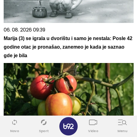
06. 08. 2026 09:39
Marija (3) se igrala u dvorištu i samo je nestala: Posle 42
godine otac je pronašao, zanemeo je kada je saznao
gde je bila
✕
07. 08. 2026 19:41
Novo
Sport
Video
Menu