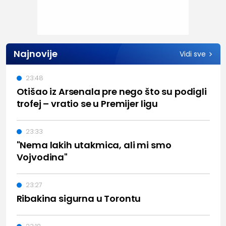
Najnovije
Vidi sve
23:48
Otišao iz Arsenala pre nego što su podigli
trofej – vratio se u Premijer ligu
23:33
"Nema lakih utakmica, ali mi smo
Vojvodina"
23:27
Ribakina sigurna u Torontu