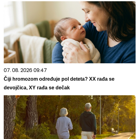
07. 08. 2026 09:47
Čiji hromozom određuje pol deteta? XX rađa se
devojčica, XY rađa se dečak