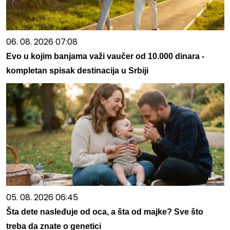
06. 08. 2026 07:08
Evo u kojim banjama važi vaučer od 10.000 dinara -
kompletan spisak destinacija u Srbiji
05. 08. 2026 06:45
Šta dete nasleđuje od oca, a šta od majke? Sve što
treba da znate o genetici