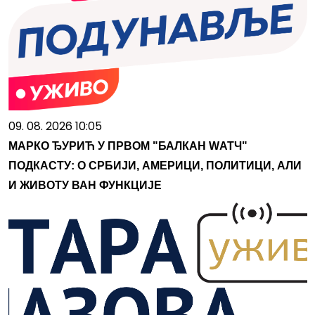
09. 08. 2026 10:05
МАРКО ЂУРИЋ У ПРВОМ "БАЛКАН WАТЧ"
ПОДКАСТУ: О СРБИЈИ, АМЕРИЦИ, ПОЛИТИЦИ, АЛИ
И ЖИВОТУ ВАН ФУНКЦИЈЕ