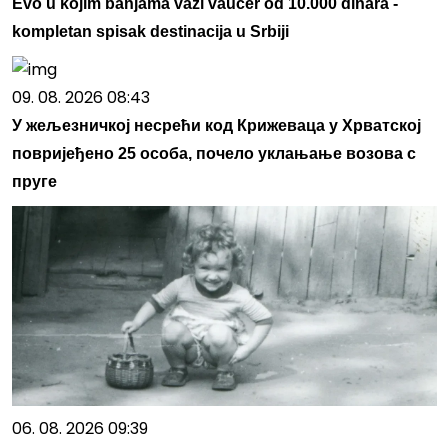
Evo u kojim banjama važi vaučer od 10.000 dinara -
kompletan spisak destinacija u Srbiji
09. 08. 2026 08:43
У жељезничкој несрећи код Крижеваца у Хрватској
повријеђено 25 особа, почело уклањање возова с
пруге
06. 08. 2026 09:39