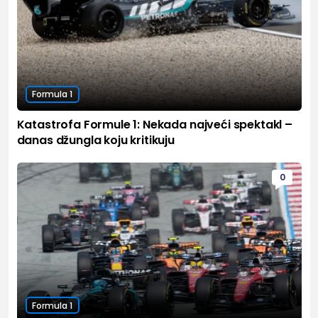
Formula 1
Katastrofa Formule 1: Nekada najveći spektakl –
danas džungla koju kritikuju
0
Formula 1