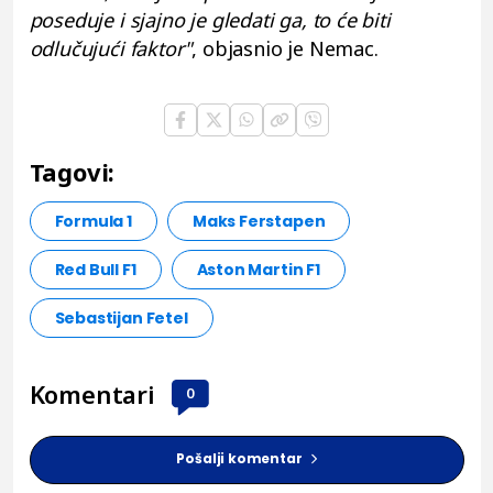
poseduje i sjajno je gledati ga, to će biti
odlučujući faktor"
, objasnio je Nemac.
Tagovi:
Formula 1
Maks Ferstapen
Red Bull F1
Aston Martin F1
Sebastijan Fetel
Komentari
0
Pošalji komentar