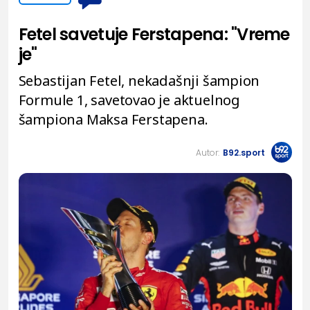
Fetel savetuje Ferstapena: "Vreme
je"
Sebastijan Fetel, nekadašnji šampion
Formule 1, savetovao je aktuelnog
šampiona Maksa Ferstapena.
Autor:
B92.sport