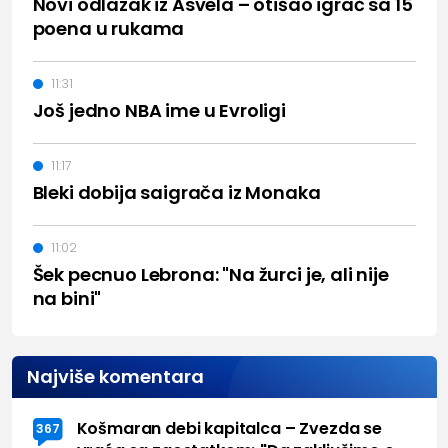
Novi odlazak iz Asvela – otišao igrač sa 15
poena u rukama
11:31
Još jedno NBA ime u Evroligi
11:17
Bleki dobija saigrača iz Monaka
11:02
Šek pecnuo Lebrona: "Na žurci je, ali nije
na bini"
Najviše komentara
Košmaran debi kapitalca – Zvezda se
367