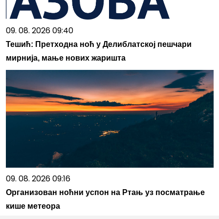
09. 08. 2026 09:40
Тешић: Претходна ноћ у Делиблатској пешчари
мирнија, мање нових жаришта
09. 08. 2026 09:16
Организован ноћни успон на Ртањ уз посматрање
кише метеора