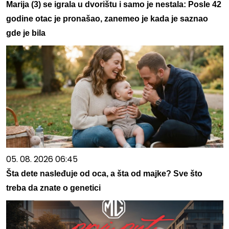
Marija (3) se igrala u dvorištu i samo je nestala: Posle 42
godine otac je pronašao, zanemeo je kada je saznao
gde je bila
05. 08. 2026 06:45
Šta dete nasleđuje od oca, a šta od majke? Sve što
treba da znate o genetici