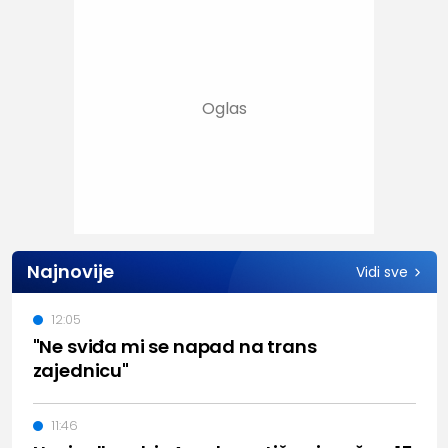
Najnovije
Vidi sve
12:05
"Ne sviđa mi se napad na trans
zajednicu"
11:46