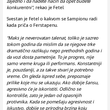
zajedno i da nađete način da opet budete
konkurentni",
rekao je Fetel.
Svestan je Fetel o kakvom se šampionu radi
kada priča o Ferstapenu.
"Maks je neverovatan talenat, toliko je sazreo
tokom godina da mislim da se njegove trke
dramatično razlikuju nego prethodnih godina i
da vozi dosta pametnije. To je progres, nije
samo vreme kruga ili performans. Konstantniji
je, pouzdaniji, a za takve stvari je potrebno
vreme. On gleda ispred sebe, prepoznaje
prilike koje mu se ukazuju. Ako dobije šansu,
agresivno će je iskoristiti. Odlično se
kontroliše, zato je jedan od opasnijih
protivnika. Kada se pomešaju agresivnost i
iskustvo, dobije se prirodna brzina koju