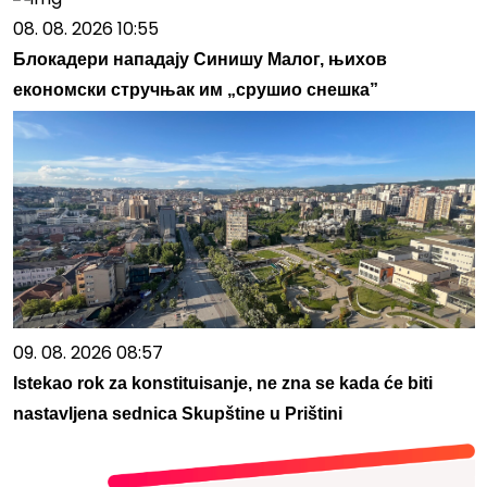
08. 08. 2026 10:55
Блокадери нападају Синишу Малог, њихов
економски стручњак им „срушио снешка”
09. 08. 2026 08:57
Istekao rok za konstituisanje, ne zna se kada će biti
nastavljena sednica Skupštine u Prištini