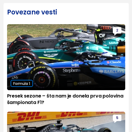
Povezane vesti
2
Formula 1
Presek sezone – šta nam je donela prva polovina
šampionata F1?
5