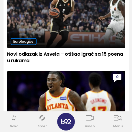
Euroleague
Novi odlazak iz Asvela – otišao igrač sa 15 poena
u rukama
0
✕
Novo
Sport
Video
Menu
Euroleague