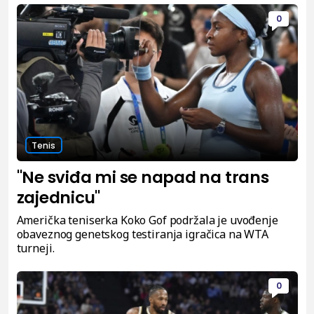
0
Tenis
"Ne sviđa mi se napad na trans
zajednicu"
Američka teniserka Koko Gof podržala je uvođenje
obaveznog genetskog testiranja igračica na WTA
turneji.
0