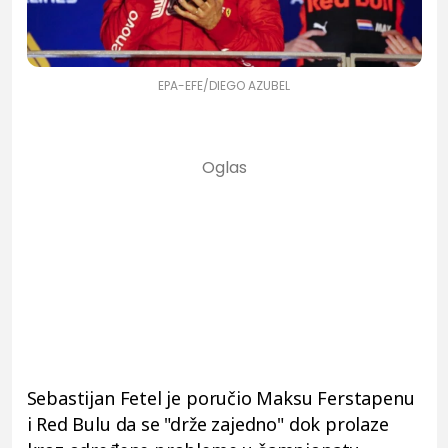
EPA-EFE/DIEGO AZUBEL
Sebastijan Fetel je poručio Maksu Ferstapenu
i Red Bulu da se "drže zajedno" dok prolaze