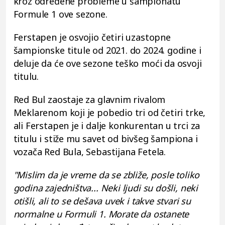
kroz određene probleme u šampionatu
Formule 1 ove sezone.
Ferstapen je osvojio četiri uzastopne
šampionske titule od 2021. do 2024. godine i
deluje da će ove sezone teško moći da osvoji
titulu.
Red Bul zaostaje za glavnim rivalom
Meklarenom koji je pobedio tri od četiri trke,
ali Ferstapen je i dalje konkurentan u trci za
titulu i stiže mu savet od bivšeg šampiona i
vozača Red Bula, Sebastijana Fetela.
"Mislim da je vreme da se zbliže, posle toliko
godina zajedništva... Neki ljudi su došli, neki
otišli, ali to se dešava uvek i takve stvari su
normalne u Formuli 1. Morate da ostanete