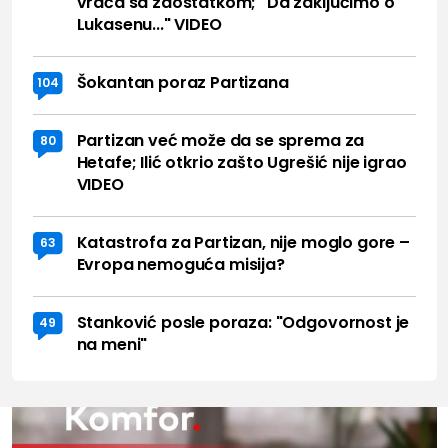
vraća sa zaostatkom; "Da zaključimo o
Lukasenu..." VIDEO
Šokantan poraz Partizana
104
Partizan već može da se sprema za
80
Hetafe; Ilić otkrio zašto Ugrešić nije igrao
VIDEO
Katastrofa za Partizan, nije moglo gore –
63
Evropa nemoguća misija?
Stanković posle poraza: "Odgovornost je
49
na meni"