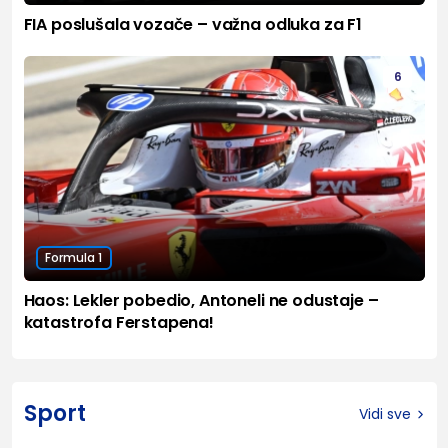
FIA poslušala vozače – važna odluka za F1
6
Formula 1
Haos: Lekler pobedio, Antoneli ne odustaje –
katastrofa Ferstapena!
Sport
Vidi sve