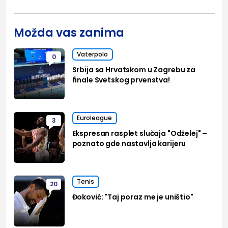
Možda vas zanima
Vaterpolo
0
Srbija sa Hrvatskom u Zagrebu za
finale Svetskog prvenstva!
Euroleague
3
Ekspresan rasplet slučaja "Odželej" –
poznato gde nastavlja karijeru
Tenis
20
Đoković: "Taj poraz me je uništio"