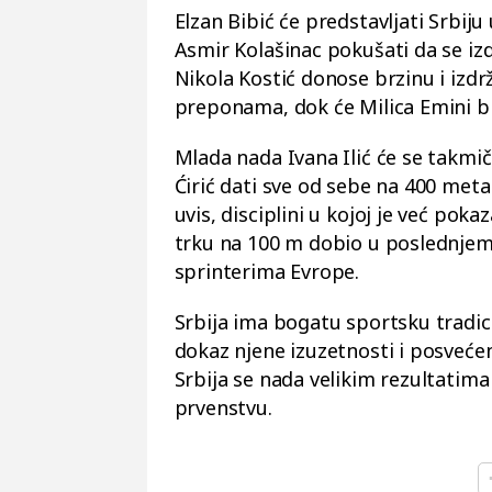
Elzan Bibić će predstavljati Srbiju
Asmir Kolašinac pokušati da se izd
Nikola Kostić donose brzinu i izdr
preponama, dok će Milica Emini b
Mlada nada Ivana Ilić će se takmič
Ćirić dati sve od sebe na 400 metar
uvis, disciplini u kojoj je već pokaz
trku na 100 m dobio u poslednjem 
sprinterima Evrope.
Srbija ima bogatu sportsku tradici
dokaz njene izuzetnosti i posveć
Srbija se nada velikim rezultati
prvenstvu.