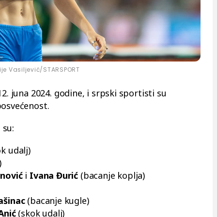
rije Vasiljević/STARSPORT
2. juna 2024. godine, i srpski sportisti su
posvećenost.
 su:
k udalj)
)
nović
i
Ivana Đurić
(bacanje koplja)
ašinac
(bacanje kugle)
Anić
(skok udalj)