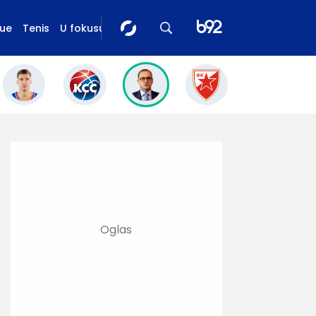
gue
Tenis
U fokusu