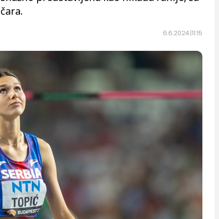
čara.
6.6.2024.
11:15