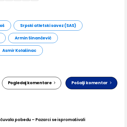
goš
Srpski atletski savez (SAS)
Armin Sinančević
Asmir Kolašinac
Pogledaj komentare
Pošalji komentar
čuvala pobedu – Pazarci se ispromašivali