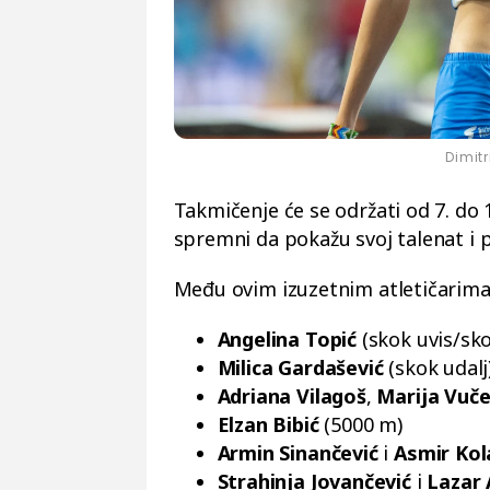
Dimit
Takmičenje će se održati od 7. do 1
spremni da pokažu svoj talenat i 
Među ovim izuzetnim atletičarima
Angelina Topić
(skok uvis/sko
Milica Gardašević
(skok udalj
Adriana Vilagoš
,
Marija Vuče
Elzan Bibić
(5000 m)
Armin Sinančević
i
Asmir Kol
Strahinja Jovančević
i
Lazar 