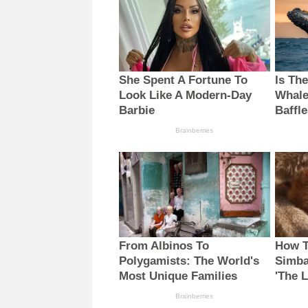
She Spent A Fortune To
Is The
Look Like A Modern-Day
Whale
Barbie
Baffl
Brainberries
From Albinos To
How T
Polygamists: The World's
Simba
Most Unique Families
'The L
Brainberries