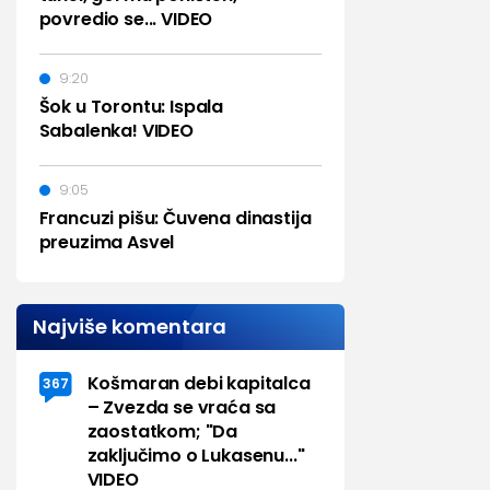
povredio se... VIDEO
9:20
Šok u Torontu: Ispala
Sabalenka! VIDEO
9:05
Francuzi pišu: Čuvena dinastija
preuzima Asvel
Najviše komentara
Košmaran debi kapitalca
367
– Zvezda se vraća sa
zaostatkom; "Da
zaključimo o Lukasenu..."
VIDEO