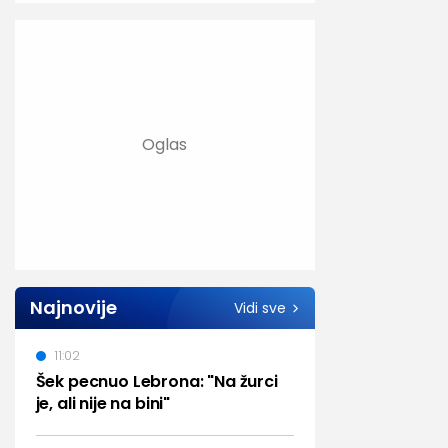
Najnovije
Vidi sve
11:02
Šek pecnuo Lebrona: "Na žurci
je, ali nije na bini"