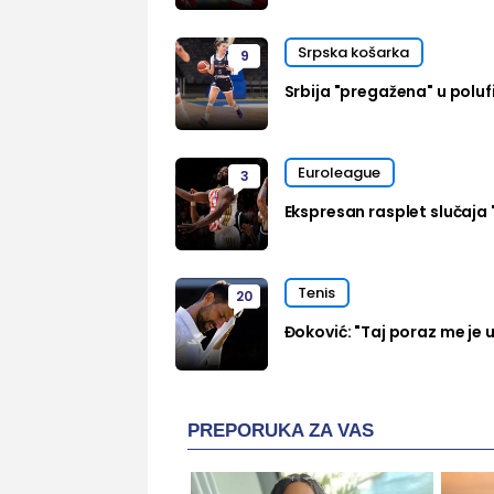
Srpska košarka
9
Srbija "pregažena" u polufi
Euroleague
3
Ekspresan rasplet slučaja 
Tenis
20
Đoković: "Taj poraz me je u
PREPORUKA ZA VAS