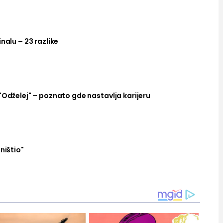
nalu – 23 razlike
"Odželej" – poznato gde nastavlja karijeru
ništio"