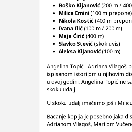
Boško Kijanović
(200 m / 400
Milica Emini
(100 m prepone)
Nikola Kostić
(400 m prepon
Ivana Ilić
(100 m / 200 m)
Maja Ćirić
(400 m)
Slavko Stević
(skok uvis)
Aleksa Kijanović
(100 m)
Angelina Topić i Adriana Vilagoš b
ispisanom istorijom u njihovim d
u ovoj godini. Angelina Topić ne s
skoku udalj.
U skoku udalj imaćemo još i Milicu
Bacanje koplja je posebno jaka disc
Adrianom Vilagoš, Marijom Vučeno