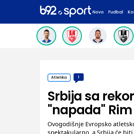
Novo
Fudbal
Ko
Atletika
1
Srbija sa rekor
"napada" Rim
Ovogodišnje Evropsko atletsko
spektakularno, a Srbija će bit