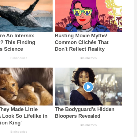
re An Intersex
Busting Movie Myths!
? This Finding
Common Clichés That
es Science
Don't Reflect Reality
Brainberries
Brainberries
hey Made Little
The Bodyguard's Hidden
 Look So Lifelike in
Bloopers Revealed
ion King'
Brainberries
Brainberries