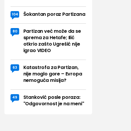
Šokantan poraz Partizana
104
Partizan već može da se
80
sprema za Hetafe; Ilić
otkrio zašto Ugrešić nije
igrao VIDEO
Katastrofa za Partizan,
63
nije moglo gore – Evropa
nemoguća misija?
Stanković posle poraza:
49
"Odgovornost je na meni"