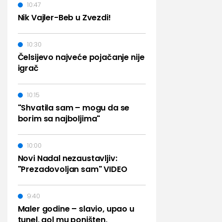
10:47
Nik Vajler-Beb u Zvezdi!
10:30
Čelsijevo najveće pojačanje nije
igrač
10:15
"Shvatila sam – mogu da se
borim sa najboljima"
10:00
Novi Nadal nezaustavljiv:
"Prezadovoljan sam" VIDEO
9:40
Maler godine – slavio, upao u
tunel, gol mu poništen,