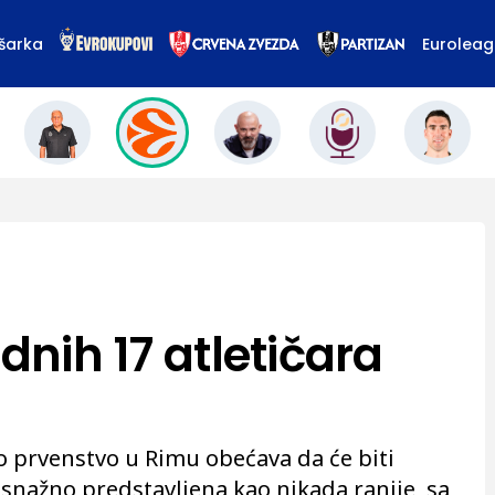
šarka
Eurolea
dnih 17 atletičara
 prvenstvo u Rimu obećava da će biti
i snažno predstavljena kao nikada ranije, sa