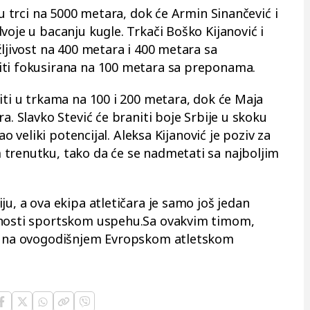
 u trci na 5000 metara, dok će Armin Sinančević i
voje u bacanju kugle. Trkači Boško Kijanović i
žljivost na 400 metara i 400 metara sa
iti fokusirana na 100 metara sa preponama.
iti u trkama na 100 i 200 metara, dok će Maja
a. Slavko Stević će braniti boje Srbije u skoku
ao veliki potencijal. Aleksa Kijanović je poziv za
trenutku, tako da će se nadmetati sa najboljim
ju, a ova ekipa atletičara je samo još jedan
enosti sportskom uspehu.Sa ovakvim timom,
ma na ovogodišnjem Evropskom atletskom