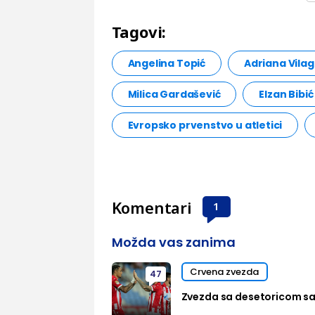
Tagovi:
Angelina Topić
Adriana Vila
Milica Gardašević
Elzan Bibić
Evropsko prvenstvo u atletici
Komentari
1
Možda vas zanima
Crvena zvezda
47
Zvezda sa desetoricom sa