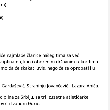
 m)
e)
iće najmlađe članice našeg tima sa već
isciplinama, kao i oborenim državnim rekordima
amo da će skakati uvis, nego će se oprobati i u
 Gardašević, Strahinju Jovančević i Lazara Anića.
iplina za Srbiju, sa tri izuzetne atletičarke,
vić i Ivanom Đurić.