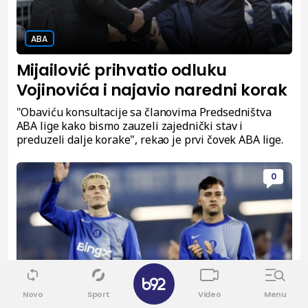
ABA
Mijailović prihvatio odluku
Vojinovića i najavio naredni korak
"Obaviću konsultacije sa članovima Predsedništva
ABA lige kako bismo zauzeli zajednički stav i
preduzeli dalje korake", rekao je prvi čovek ABA lige.
0
✕
Novo
Sport
Video
Menu
Lige petice