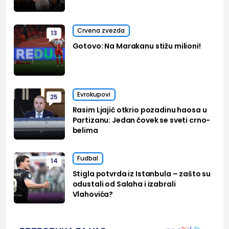
Crvena zvezda
13
Gotovo: Na Marakanu stižu milioni!
Evrokupovi
25
Rasim Ljajić otkrio pozadinu haosa u
Partizanu: Jedan čovek se sveti crno-
belima
Fudbal
14
Stigla potvrda iz Istanbula – zašto su
odustali od Salaha i izabrali
Vlahovića?