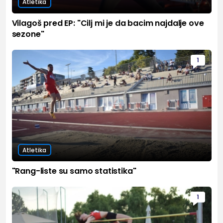
Atletika
Vilagoš pred EP: "Cilj mi je da bacim najdalje ove
sezone"
1
Atletika
"Rang-liste su samo statistika"
1