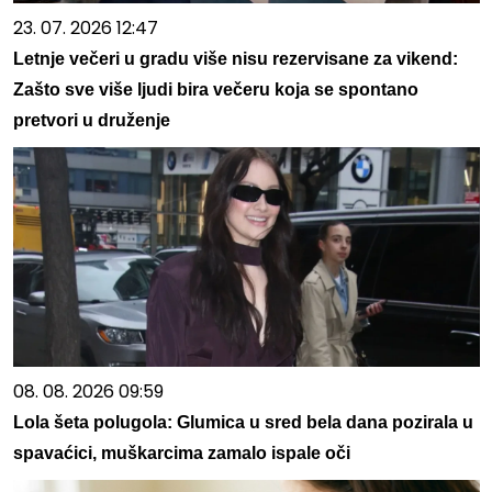
23. 07. 2026 12:47
Letnje večeri u gradu više nisu rezervisane za vikend:
Zašto sve više ljudi bira večeru koja se spontano
pretvori u druženje
08. 08. 2026 09:59
Lola šeta polugola: Glumica u sred bela dana pozirala u
spavaćici, muškarcima zamalo ispale oči