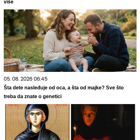
više
05. 08. 2026 06:45
Šta dete nasleđuje od oca, a šta od majke? Sve što
treba da znate o genetici