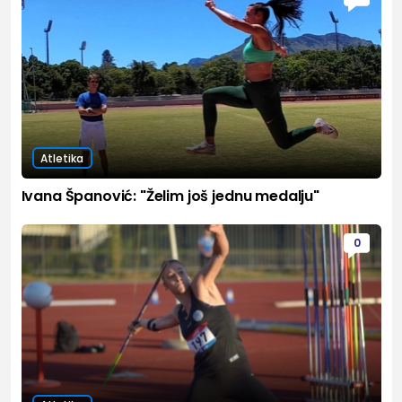
Atletika
Ivana Španović: "Želim još jednu medalju"
0