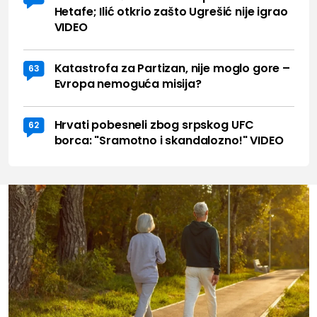
Hetafe; Ilić otkrio zašto Ugrešić nije igrao
VIDEO
Katastrofa za Partizan, nije moglo gore –
63
Evropa nemoguća misija?
Hrvati pobesneli zbog srpskog UFC
62
borca: "Sramotno i skandalozno!" VIDEO