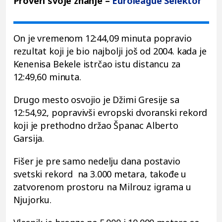
Proveri svoje znanje –
Euroleague Selektor
On je vremenom 12:44,09 minuta popravio
rezultat koji je bio najbolji još od 2004. kada je
Kenenisa Bekele istrčao istu distancu za
12:49,60 minuta.
Drugo mesto osvojio je Džimi Gresije sa
12:54,92, popravivši evropski dvoranski rekord
koji je prethodno držao Španac Alberto
Garsija.
Fišer je pre samo nedelju dana postavio
svetski rekord na 3.000 metara, takođe u
zatvorenom prostoru na Milrouz igrama u
Njujorku.