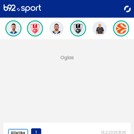
1
15.2.2025.
11:35
Atletika