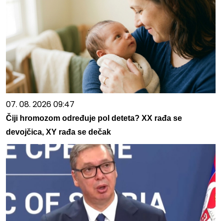
07. 08. 2026 09:47
Čiji hromozom određuje pol deteta? XX rađa se
devojčica, XY rađa se dečak