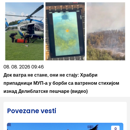
08. 08. 2026 09:46
Док ватра не стане, они не стају: Храбри
припадници МУП-а у борби са ватреном стихијом
изнад Делиблатске пешчаре (видео)
Povezane vesti
0