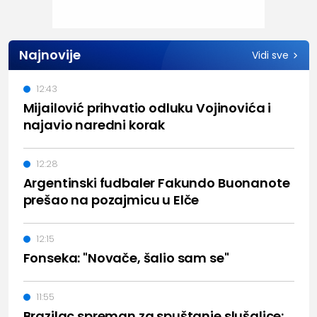
Najnovije
Vidi sve
12:43
Mijailović prihvatio odluku Vojinovića i
najavio naredni korak
12:28
Argentinski fudbaler Fakundo Buonanote
prešao na pozajmicu u Elče
12:15
Fonseka: "Novače, šalio sam se"
11:55
Brazilac spreman za spuštanje slušalice: