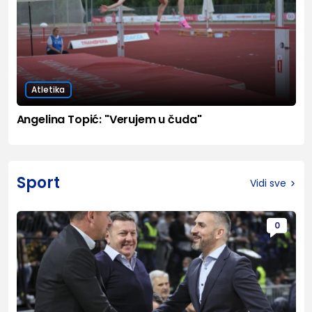
Atletika
Angelina Topić: "Verujem u čuda"
Sport
Vidi sve
0