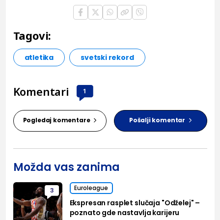
Tagovi:
atletika
svetski rekord
Komentari
1
Pogledaj komentare
Pošalji komentar
Možda vas zanima
Euroleague
3
Ekspresan rasplet slučaja "Odželej" –
poznato gde nastavlja karijeru