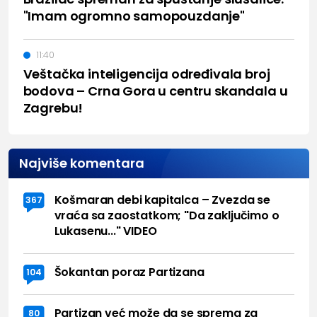
"Imam ogromno samopouzdanje"
11:40
Veštačka inteligencija određivala broj
bodova – Crna Gora u centru skandala u
Zagrebu!
Najviše komentara
Košmaran debi kapitalca – Zvezda se
367
vraća sa zaostatkom; "Da zaključimo o
Lukasenu..." VIDEO
Šokantan poraz Partizana
104
Partizan već može da se sprema za
80