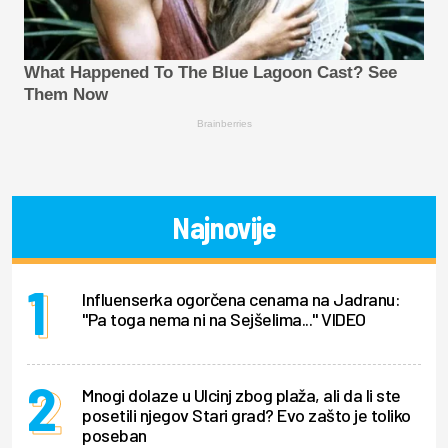
What Happened To The Blue Lagoon Cast? See
Them Now
Brainberries
Najnovije
Influenserka ogorčena cenama na Jadranu:
"Pa toga nema ni na Sejšelima..." VIDEO
Mnogi dolaze u Ulcinj zbog plaža, ali da li ste
posetili njegov Stari grad? Evo zašto je toliko
poseban