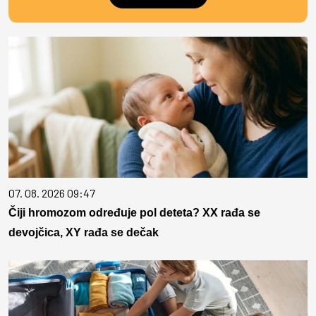
07. 08. 2026 09:47
Čiji hromozom određuje pol deteta? XX rađa se
devojčica, XY rađa se dečak