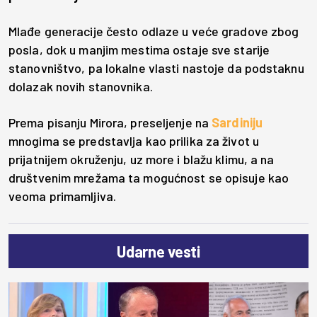
Mlađe generacije često odlaze u veće gradove zbog
posla, dok u manjim mestima ostaje sve starije
stanovništvo, pa lokalne vlasti nastoje da podstaknu
dolazak novih stanovnika.
Prema pisanju Mirora, preseljenje na
Sardiniju
mnogima se predstavlja kao prilika za život u
prijatnijem okruženju, uz more i blažu klimu, a na
društvenim mrežama ta mogućnost se opisuje kao
veoma primamljiva.
Udarne vesti