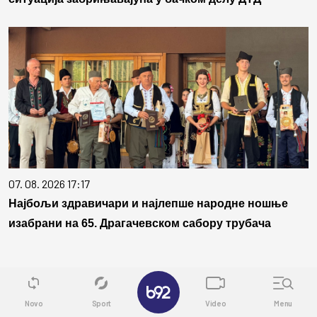
07. 08. 2026 17:17
Најбољи здравичари и најлепше народне ношње
изабрани на 65. Драгачевском сабору трубача
Povezane vesti
✕
Novo
Sport
Video
Menu