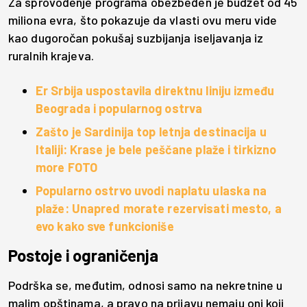
Za sprovođenje programa obezbeđen je budžet od 45
miliona evra, što pokazuje da vlasti ovu meru vide
kao dugoročan pokušaj suzbijanja iseljavanja iz
ruralnih krajeva.
Er Srbija uspostavila direktnu liniju između
Beograda i popularnog ostrva
Zašto je Sardinija top letnja destinacija u
Italiji: Krase je bele peščane plaže i tirkizno
more FOTO
Popularno ostrvo uvodi naplatu ulaska na
plaže: Unapred morate rezervisati mesto, a
evo kako sve funkcioniše
Postoje i ograničenja
Podrška se, međutim, odnosi samo na nekretnine u
malim opštinama, a pravo na prijavu nemaju oni koji