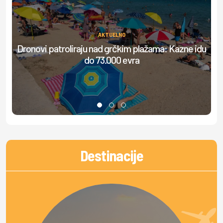
AKTUELNO
Dronovi patroliraju nad grčkim plažama: Kazne idu
S
do 73.000 evra
Destinacije