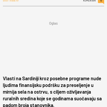
0
Izvor: Index.hr
KOMENTARI
Vlasti na Sardiniji kroz posebne programe nude
ljudima finansijsku podršku za preseljenje u
mirnija sela na ostrvu, s ciljem oživljavanja
ruralnih sredina koje se godinama suočavaju sa
padom broja stanovnika.