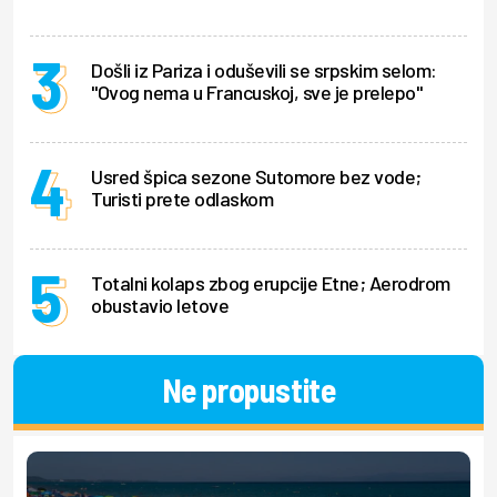
Došli iz Pariza i oduševili se srpskim selom:
"Ovog nema u Francuskoj, sve je prelepo"
Usred špica sezone Sutomore bez vode;
Turisti prete odlaskom
Totalni kolaps zbog erupcije Etne; Aerodrom
obustavio letove
Ne propustite