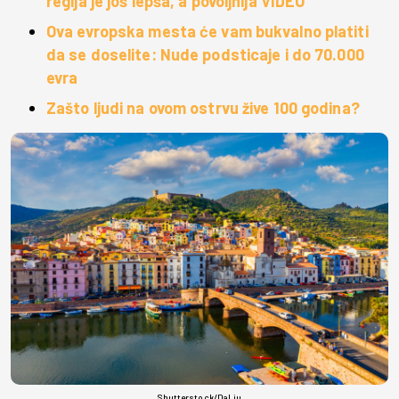
regija je još lepša, a povoljnija VIDEO
Ova evropska mesta će vam bukvalno platiti
da se doselite: Nude podsticaje i do 70.000
evra
Zašto ljudi na ovom ostrvu žive 100 godina?
Shutterstock/DaLiu