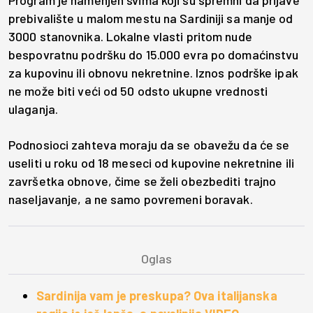
Program je namenjen svima koji su spremni da prijave
prebivalište u malom mestu na Sardiniji sa manje od
3000 stanovnika. Lokalne vlasti pritom nude
bespovratnu podršku do 15.000 evra po domaćinstvu
za kupovinu ili obnovu nekretnine. Iznos podrške ipak
ne može biti veći od 50 odsto ukupne vrednosti
ulaganja.
Podnosioci zahteva moraju da se obavežu da će se
useliti u roku od 18 meseci od kupovine nekretnine ili
završetka obnove, čime se želi obezbediti trajno
naseljavanje, a ne samo povremeni boravak.
Sardinija vam je preskupa? Ova italijanska