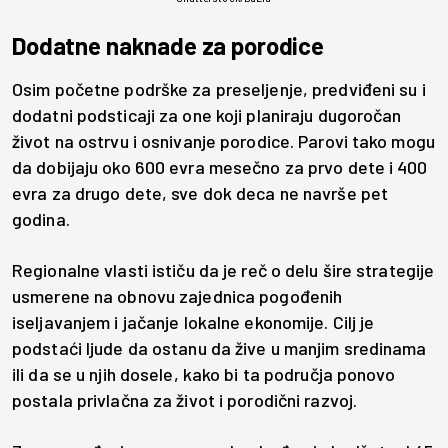
Dodatne naknade za porodice
Osim početne podrške za preseljenje, predviđeni su i
dodatni podsticaji za one koji planiraju dugoročan
život na ostrvu i osnivanje porodice. Parovi tako mogu
da dobijaju oko 600 evra mesečno za prvo dete i 400
evra za drugo dete, sve dok deca ne navrše pet
godina.
Regionalne vlasti ističu da je reč o delu šire strategije
usmerene na obnovu zajednica pogođenih
iseljavanjem i jačanje lokalne ekonomije. Cilj je
podstaći ljude da ostanu da žive u manjim sredinama
ili da se u njih dosele, kako bi ta područja ponovo
postala privlačna za život i porodični razvoj.