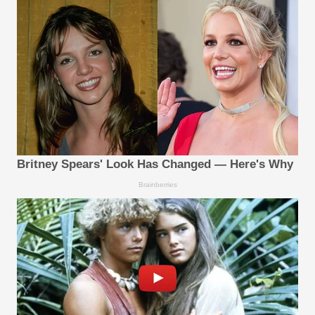
Britney Spears' Look Has Changed — Here's Why
Brainberries