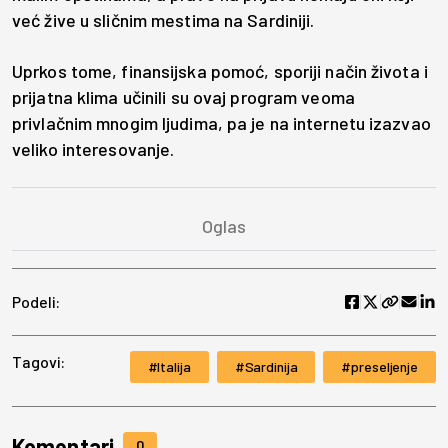
već žive u sličnim mestima na Sardiniji.
Uprkos tome, finansijska pomoć, sporiji način života i
prijatna klima učinili su ovaj program veoma
privlačnim mnogim ljudima, pa je na internetu izazvao
veliko interesovanje.
Podeli:
Tagovi:
Italija
Sardinija
preseljenje
Komentari
0