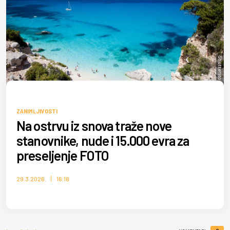
Shutterstock/CoolR
ZANIMLJIVOSTI
Na ostrvu iz snova traže nove
stanovnike, nude i 15.000 evra za
preseljenje FOTO
29.3.2026.
16:18