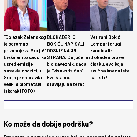
"Dolazak Zelenskog
BLOKADERI O
Vetirani Đokić,
je ogromno
ĐOKIĆU NAPISALI
Lompar i drugi
priznanje za Srbiju!"
DOSIJE NA 39
kandidati:
Bivša ambasadorka
STRANA: Do juče im
Blokaderi prave
usred emisije
bio saveznik, sada
čistku, evo koja
sasekla opoziciju:
je ''visokorizičan'' -
zvučna imena lete
Srbija je napravila
Evo šta mu
sa liste!
veliki diplomatski
stavljaju na teret
iskorak (FOTO)
Ko može da dobije podršku?