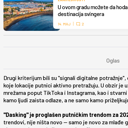
U ovom gradu možete da hodat
destinacija svingera
14. MAJ
2
Drugi kriterijum bili su "signali digitalne potražnje
koje lokacije putnici aktivno pretražuju. U obzir je
mrežama poput TikToka i Instagrama, kao i stvarni 
kamo ljudi zaista odlaze, a ne samo kamo priželjkuj
"Dasking" je proglašen putničkim trendom za 202
trendovi, nije ništa novo — samo je novo za mlađe