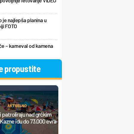
povoljnije letovanje VIDEO
 je najlepša planina u
iji FOTO
če – karneval od kamena
e propustite
AKTUELNO
AKTUELNO
Srbi prave "lom" u Grčkoj, nasta
 patroliraju nad grčkim
žučna rasprava: "Od jutra grmi
Kazne idu do 73.000 evra
muzika, ljudi ne mogu da odmor