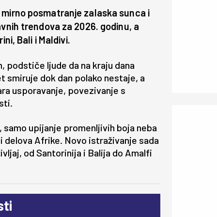
e mirno posmatranje zalaska sunca i
avnih trendova za 2026. godinu, a
i, Bali i Maldivi.
 podstiče ljude da na kraju dana
t smiruje dok dan polako nestaje, a
ara usporavanje, povezivanje s
sti.
, samo upijanje promenljivih boja neba
 i delova Afrike. Novo istraživanje sada
vljaj, od Santorinija i Balija do Amalfi
ti