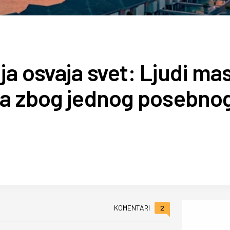
ja osvaja svet: Ljudi m
ta zbog jednog posebno
2
KOMENTARI