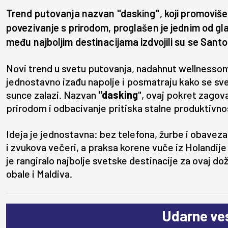
Trend putovanja nazvan "dasking", koji promoviš
povezivanje s prirodom, proglašen je jednim od gl
među najboljim destinacijama izdvojili su se Santorin
Novi trend u svetu putovanja, nadahnut wellnessom,
jednostavno izađu napolje i posmatraju kako se sve
sunce zalazi. Nazvan
"dasking
", ovaj pokret zagov
prirodom i odbacivanje pritiska stalne produktivno
Ideja je jednostavna: bez telefona, žurbe i obaveza
i zvukova večeri, a praksa korene vuče iz Holandije
je rangiralo najbolje svetske destinacije za ovaj doži
obale i Maldiva.
Udarne ves