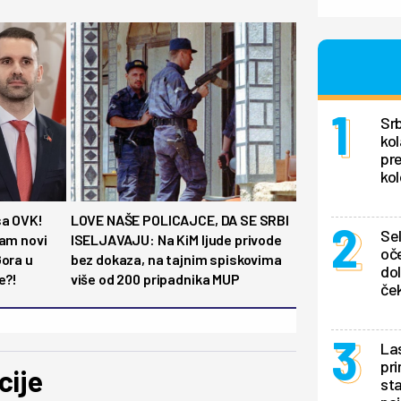
Srb
kol
pr
kol
sa OVK!
LOVE NAŠE POLICAJCE, DA SE SRBI
Se
nam novi
ISELJAVAJU: Na KiM ljude privode
oče
Gora u
bez dokaza, na tajnim spiskovima
dol
e?!
više od 200 pripadnika MUP
ček
La
pri
cije
sta