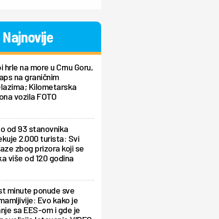
Najnovije
i hrle na more u Crnu Goru,
aps na graničnim
elazima; Kilometarska
ona vozila FOTO
lo od 93 stanovnika
kuje 2.000 turista: Svi
aze zbog prizora koji se
a više od 120 godina
st minute ponude sve
mamljivije: Evo kako je
nje sa EES-om i gde je