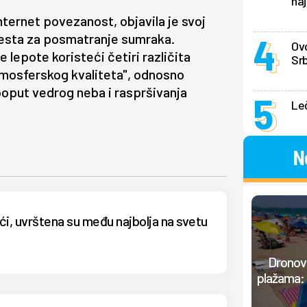
naj
nternet povezanost, objavila je svoj
 mesta za posmatranje sumraka.
Ovo
lepote koristeći četiri različita
Srb
atmosferskog kvaliteta", odnosno
 poput vedrog neba i raspršivanja
Le
N
i, uvrštena su među najbolja na svetu
Dronovi
plažama: 