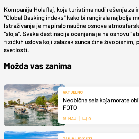
Kompanija Holaflaj, koja turistima nudi rešenja za i
"Global Dasking indeks" kako bi rangirala najbolja
Istraživanje je mapiralo naučne osnove atmosferske 
"sloja". Svaka destinacija ocenjena je na osnovu "
fizičkih uslova koji zalazak sunca čine živopisnim,
svetlosti.
Možda vas zanima
AKTUELNO
Neobična sela koja morate obić
FOTO
16. MAJ
0
ZANIMLJIVOSTI