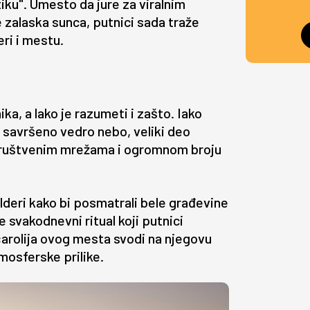
iku". Umesto da jure za viralnim
e zalaska sunca, putnici sada traže
ri i mestu.
ika, a lako je razumeti i zašto. Iako
i savršeno vedro nebo, veliki deo
, društvenim mrežama i ogromnom broju
alderi kako bi posmatrali bele građevine
svakodnevni ritual koji putnici
 čarolija ovog mesta svodi na njegovu
mosferske prilike.