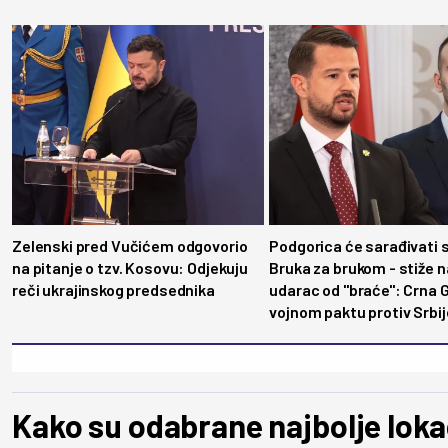
Zelenski pred Vučićem odgovorio
Podgorica će sarađivati 
na pitanje o tzv. Kosovu: Odjekuju
Bruka za brukom - stiže 
reči ukrajinskog predsednika
udarac od "braće": Crna 
vojnom paktu protiv Srbij
Kako su odabrane najbolje loka