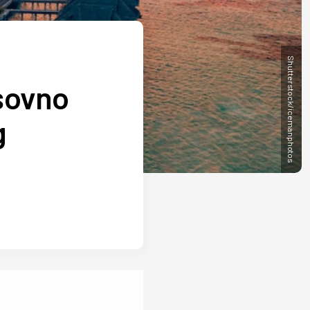
Shutterstock/icemanphotos
asovno
g