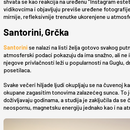
shvata se kao reakcija na uređenu "Instagram estet
vidikovcima i objavljuju previše uređene fotografij
mirnije, refleksivnije trenutke ukorenjene u atmosfe
Santorini, Grčka
Santorini
se nalazi na listi želja gotovo svakog putn
atmosferski podaci pokazuju da ima snažno, ali ne 
njegove privlačnosti leži u popularnosti na Guglu
posetilaca.
Svake večeri hiljade ljudi okupljaju se na čuvenoj k
okupane zagasitim tonovima zalazećeg sunca. To je 
doživljavaju godinama, a studija je zaključila da se
neospornu, magnetsku energiju jednako kao i na at