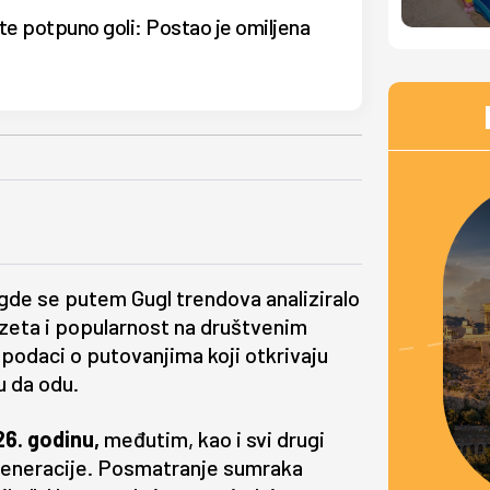
e potpuno goli: Postao je omiljena
", gde se putem Gugl trendova analiziralo
 uzeta i popularnost na društvenim
podaci o putovanjima koji otkrivaju
u da odu.
6. godinu,
međutim, kao i svi drugi
 generacije. Posmatranje sumraka