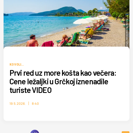
Anna Yordanova/ Shutterstock
KO VOLI...
Prvi red uz more košta kao večera:
Cene ležaljki u Grčkoj iznenadile
turiste VIDEO
19.5.2026.
8:40