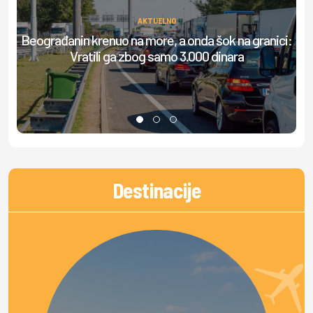
AKTUELNO
Beograđanin krenuo na more, a onda šok na granici:
S
Vratili ga zbog samo 3.000 dinara
Destinacije