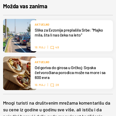
Možda vas zanima
AKTUELNO
Slika za Evzonija preplašila Srbe: "Majko
mila, šta li nas čeka na leto"
18. MAJ
49
AKTUELNO
Od goriva do girosa u Grčkoj: Srpska
četvoročlana porodica može na more i sa
600 evra
16. MAJ
28
Mnogi turisti na društvenim mrežama komentarišu da
su cene iz godine u godinu sve više, ali ističu i da