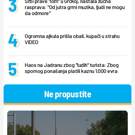
Srbi prave "lom" u Grčkoj, nastala žučna
rasprava: "Od jutra grmi muzika, ljudi ne mogu
da odmore"
Ogromna ajkula prišla obali, kupači u strahu
VIDEO
Haos na Jadranu zbog "ludih" turista: Zbog
spornog ponašanja platili kaznu 1.000 evra
Ne propustite