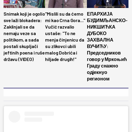
Snimak koji je ogolio
"Mislili su da ćemo
ЕПАРХИЈА
sve laži blokadera:
mi kao Crna Gora..."
БУДИМЉАНСКО-
Zaklinjali se da
Vučić razvalio
НИКШИЋКА
nemaju veze sa
ustaše: "To ne
ДУБОКО
politikom, a sada
menja činjenicu da
ЗАХВАЛНА
postali skupljači
su zlikovci ubili
ВУЧИЋУ:
jeftinih poena i ruše
malog Dobrića i
Председников
državu (VIDEO)
hiljade drugih!"
говор у Мркоњић
Граду снажно
одјекнуо
регионом