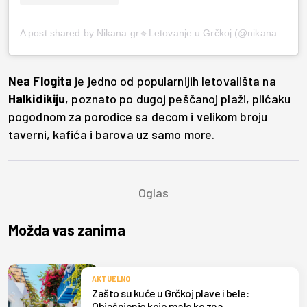
A post shared by Nikana.gr🔹Letovanje u Grčkoj (@nikana.gr)
Nea Flogita
je jedno od popularnijih letovališta na
Halkidikiju
, poznato po dugoj peščanoj plaži, plićaku
pogodnom za porodice sa decom i velikom broju
taverni, kafića i barova uz samo more.
Možda vas zanima
AKTUELNO
Zašto su kuće u Grčkoj plave i bele:
Objašnjenje koje malo ko zna