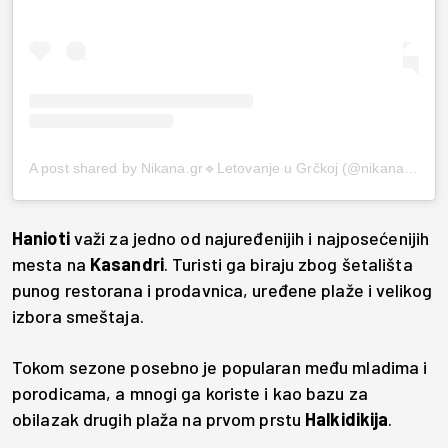
A post shared by Nikana.gr🔹Letovanje u Grčkoj (@nikana.gr)
Hanioti
važi za jedno od najuređenijih i najposećenijih
mesta na
Kasandri
. Turisti ga biraju zbog šetališta
punog restorana i prodavnica, uređene plaže i velikog
izbora smeštaja.
Tokom sezone posebno je popularan među mladima i
porodicama, a mnogi ga koriste i kao bazu za
obilazak drugih plaža na prvom prstu
Halkidikija
.