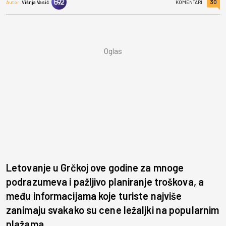
30
Autor:
Višnja Vasić
KOMENTARI
Letovanje u Grčkoj ove godine za mnoge
podrazumeva i pažljivo planiranje troškova, a
među informacijama koje turiste najviše
zanimaju svakako su cene ležaljki na popularnim
plažama.