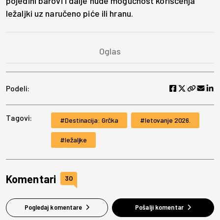
pojedini barovi i dalje nude mogućnost korišćenja
ležaljki uz naručeno piće ili hranu.
Podeli:
Tagovi:
Destinacija: Grčka
letovanje 2026.
ležaljke
Komentari
30
Pogledaj komentare
Pošalji komentar