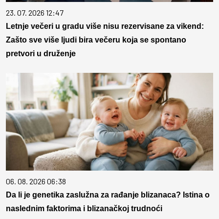
23. 07. 2026 12:47
Letnje večeri u gradu više nisu rezervisane za vikend:
Zašto sve više ljudi bira večeru koja se spontano
pretvori u druženje
06. 08. 2026 06:38
Da li je genetika zaslužna za rađanje blizanaca? Istina o
naslednim faktorima i blizanačkoj trudnoći