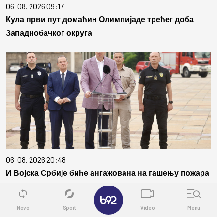
06. 08. 2026 09:17
Кула први пут домаћин Олимпијаде трећег доба
Западнобачког округа
06. 08. 2026 20:48
И Војска Србије биће ангажована на гашењу пожара
у Делиблатској пешчари! Вучић: Бранимо два
✕
насељена места
Novo
Sport
Video
Menu