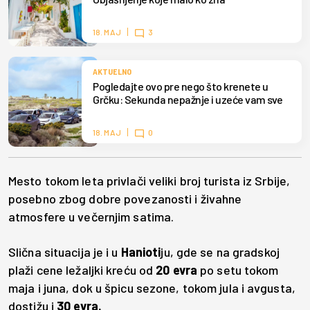
18. MAJ
3
AKTUELNO
Pogledajte ovo pre nego što krenete u
Grčku: Sekunda nepažnje i uzeće vam sve
18. MAJ
0
Mesto tokom leta privlači veliki broj turista iz Srbije,
posebno zbog dobre povezanosti i živahne
atmosfere u večernjim satima.
Slična situacija je i u
Hanioti
ju, gde se na gradskoj
plaži cene ležaljki kreću od
20 evra
po setu tokom
maja i juna, dok u špicu sezone, tokom jula i avgusta,
dostižu i
30 evra.