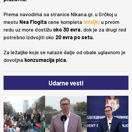
Prema navodima sa stranice Nikana.gr, u Grčkoj u
mestu
Nea Flogita
cene kompleta
ležaljki
u prvom
redu uz more dostižu
oko 30 evra
, dok je za drugi red
potrebno izdvojiti oko
20 evra po setu.
Za ležaljke koje se nalaze dalje od obale uglavnom je
dovoljna
konzumacija pića.
Udarne vesti