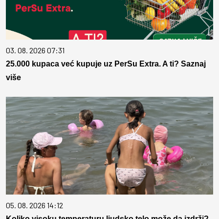
03. 08. 2026 07:31
25.000 kupaca već kupuje uz PerSu Extra. A ti? Saznaj
više
05. 08. 2026 14:12
Koliko visoku temperaturu ljudsko telo može da izdrži?