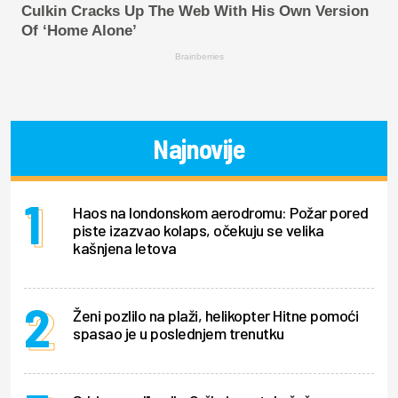
Culkin Cracks Up The Web With His Own Version
Of ‘Home Alone’
Brainberries
Najnovije
Haos na londonskom aerodromu: Požar pored
piste izazvao kolaps, očekuju se velika
kašnjena letova
Ženi pozlilo na plaži, helikopter Hitne pomoći
spasao je u poslednjem trenutku