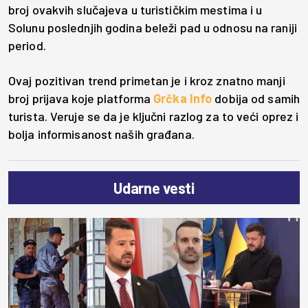
broj ovakvih slučajeva u turističkim mestima i u
Solunu poslednjih godina beleži pad u odnosu na raniji
period.
Ovaj pozitivan trend primetan je i kroz znatno manji
broj prijava koje platforma
Grčka Info
dobija od samih
turista. Veruje se da je ključni razlog za to veći oprez i
bolja informisanost naših građana.
Udarne vesti