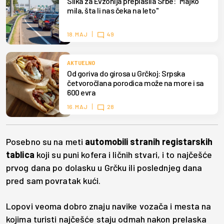
Slika za Evzonija preplašila Srbe: "Majko
mila, šta li nas čeka na leto"
18. MAJ
49
AKTUELNO
Od goriva do girosa u Grčkoj: Srpska
četvoročlana porodica može na more i sa
600 evra
16. MAJ
28
Posebno su na meti
automobili stranih registarskih
tablica
koji su puni kofera i ličnih stvari, i to najčešće
prvog dana po dolasku u Grčku ili poslednjeg dana
pred sam povratak kući.
Lopovi veoma dobro znaju navike vozača i mesta na
kojima turisti najčešće staju odmah nakon prelaska