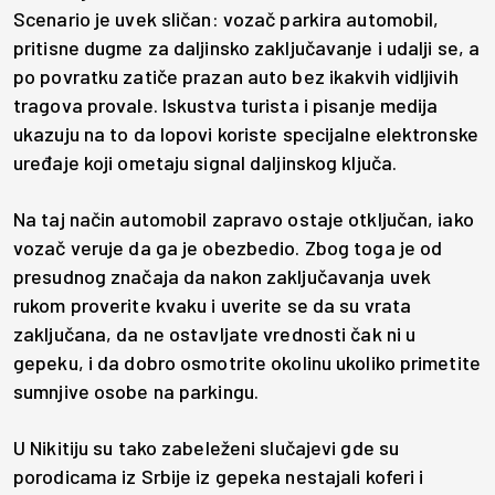
Scenario je uvek sličan: vozač parkira automobil,
pritisne dugme za daljinsko zaključavanje i udalji se, a
po povratku zatiče prazan auto bez ikakvih vidljivih
tragova provale. Iskustva turista i pisanje medija
ukazuju na to da lopovi koriste specijalne elektronske
uređaje koji ometaju signal daljinskog ključa.
Na taj način automobil zapravo ostaje otključan, iako
vozač veruje da ga je obezbedio. Zbog toga je od
presudnog značaja da nakon zaključavanja uvek
rukom proverite kvaku i uverite se da su vrata
zaključana, da ne ostavljate vrednosti čak ni u
gepeku, i da dobro osmotrite okolinu ukoliko primetite
sumnjive osobe na parkingu.
U Nikitiju su tako zabeleženi slučajevi gde su
porodicama iz Srbije iz gepeka nestajali koferi i