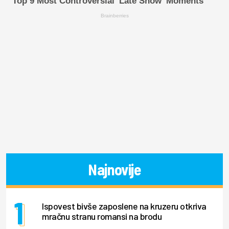
Top 9 Most Controversial 'Late Show' Moments
Brainberries
Najnovije
Ispovest bivše zaposlene na kruzeru otkriva
mračnu stranu romansi na brodu