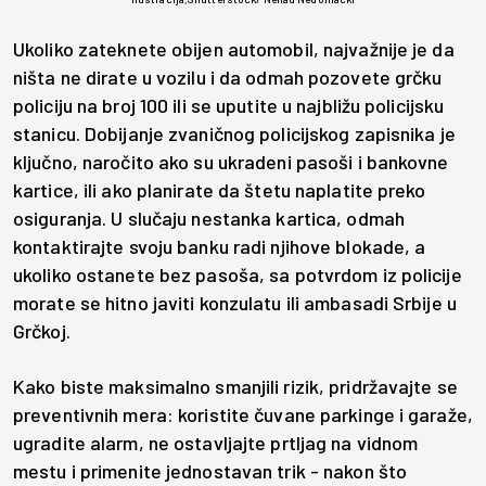
Ukoliko zateknete obijen automobil, najvažnije je da
ništa ne dirate u vozilu i da odmah pozovete grčku
policiju na broj 100 ili se uputite u najbližu policijsku
stanicu. Dobijanje zvaničnog policijskog zapisnika je
ključno, naročito ako su ukradeni pasoši i bankovne
kartice, ili ako planirate da štetu naplatite preko
osiguranja. U slučaju nestanka kartica, odmah
kontaktirajte svoju banku radi njihove blokade, a
ukoliko ostanete bez pasoša, sa potvrdom iz policije
morate se hitno javiti konzulatu ili ambasadi Srbije u
Grčkoj.
Kako biste maksimalno smanjili rizik, pridržavajte se
preventivnih mera: koristite čuvane parkinge i garaže,
ugradite alarm, ne ostavljajte prtljag na vidnom
mestu i primenite jednostavan trik - nakon što