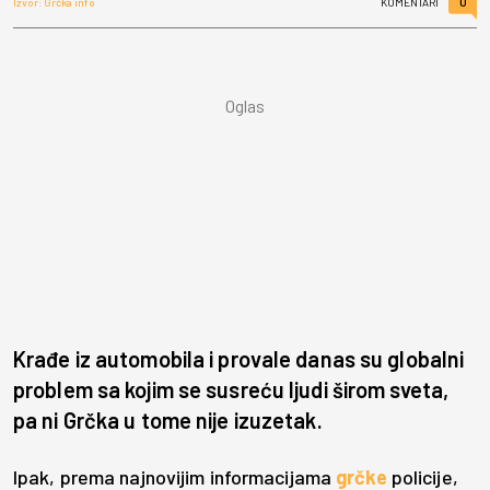
0
Izvor: Grčka info
KOMENTARI
Krađe iz automobila i provale danas su globalni
problem sa kojim se susreću ljudi širom sveta,
pa ni Grčka u tome nije izuzetak.
Ipak, prema najnovijim informacijama
grčke
policije,