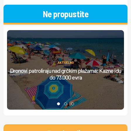
Ne propustite
AKTUELNO
Dronovi patroliraju nad grčkim plažama: Kazne idu
do 73.000 evra
do