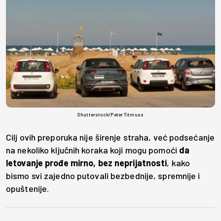
Shutterstock/Peter Titmuss
Cilj ovih preporuka nije širenje straha, već podsećanje
na nekoliko ključnih koraka koji mogu pomoći
da
letovanje prođe mirno, bez neprijatnosti
, kako
bismo svi zajedno putovali bezbednije, spremnije i
opuštenije.