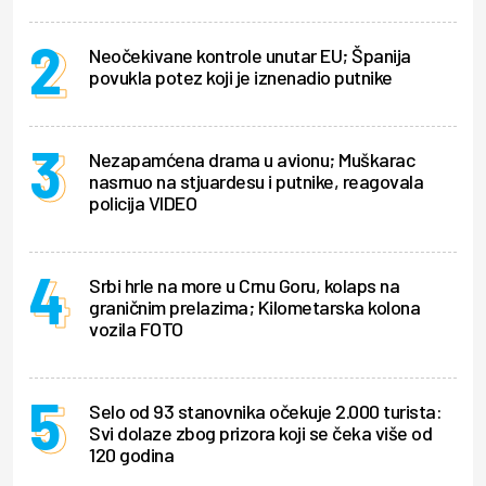
Neočekivane kontrole unutar EU; Španija
povukla potez koji je iznenadio putnike
Nezapamćena drama u avionu; Muškarac
nasrnuo na stjuardesu i putnike, reagovala
policija VIDEO
Srbi hrle na more u Crnu Goru, kolaps na
graničnim prelazima; Kilometarska kolona
vozila FOTO
Selo od 93 stanovnika očekuje 2.000 turista:
Svi dolaze zbog prizora koji se čeka više od
120 godina