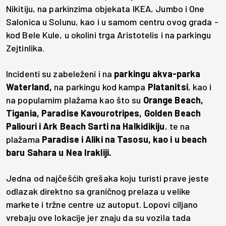
Nikitiju, na parkinzima objekata IKEA, Jumbo i One
Salonica u Solunu, kao i u samom centru ovog grada -
kod Bele Kule, u okolini trga Aristotelis i na parkingu
Zejtinlika.
Incidenti su zabeleženi i na
parkingu akva-parka
Waterland,
na parkingu kod kampa
Platanitsi
, kao i
na popularnim plažama kao što su
Orange Beach,
Tigania, Paradise Kavourotripes, Golden Beach
Paliouri i Ark Beach Sarti na Halkidikiju
, te na
plažama
Paradise i Aliki na Tasosu, kao i u beach
baru Sahara u Nea Irakliji.
Jedna od najčešćih grešaka koju turisti prave jeste
odlazak direktno sa graničnog prelaza u velike
markete i tržne centre uz autoput. Lopovi ciljano
vrebaju ove lokacije jer znaju da su vozila tada