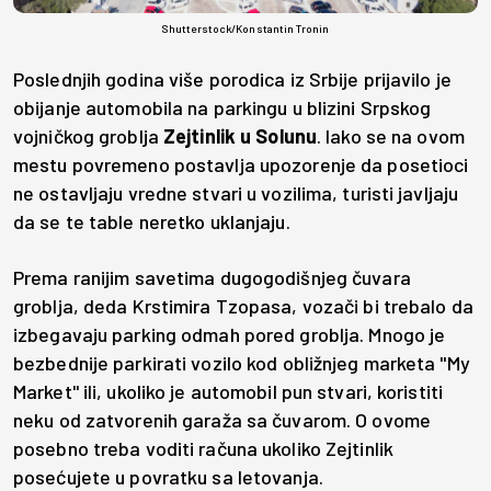
Shutterstock/Konstantin Tronin
Poslednjih godina više porodica iz Srbije prijavilo je
obijanje automobila na parkingu u blizini Srpskog
vojničkog groblja
Zejtinlik u Solunu
. Iako se na ovom
mestu povremeno postavlja upozorenje da posetioci
ne ostavljaju vredne stvari u vozilima, turisti javljaju
da se te table neretko uklanjaju.
Prema ranijim savetima dugogodišnjeg čuvara
groblja, deda Krstimira Tzopasa, vozači bi trebalo da
izbegavaju parking odmah pored groblja. Mnogo je
bezbednije parkirati vozilo kod obližnjeg marketa "My
Market" ili, ukoliko je automobil pun stvari, koristiti
neku od zatvorenih garaža sa čuvarom. O ovome
posebno treba voditi računa ukoliko Zejtinlik
posećujete u povratku sa letovanja.