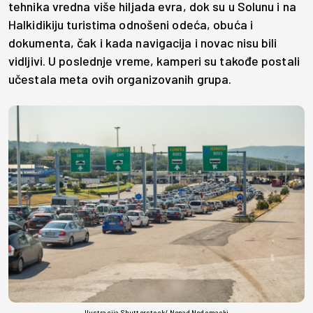
tehnika vredna više hiljada evra, dok su u Solunu i na
Halkidikiju turistima odnošeni odeća, obuća i
dokumenta, čak i kada navigacija i novac nisu bili
vidljivi. U poslednje vreme, kamperi su takođe postali
učestala meta ovih organizovanih grupa.
Ilustracija,Shutterstock/ Nenad Nedomacki