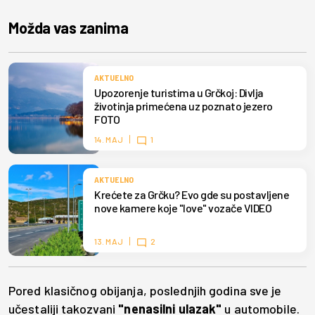
Možda vas zanima
AKTUELNO
Upozorenje turistima u Grčkoj: Divlja
životinja primećena uz poznato jezero
FOTO
14. MAJ
1
AKTUELNO
Krećete za Grčku? Evo gde su postavljene
nove kamere koje "love" vozače VIDEO
13. MAJ
2
Pored klasičnog obijanja, poslednjih godina sve je
učestaliji takozvani
"nenasilni ulazak"
u automobile.