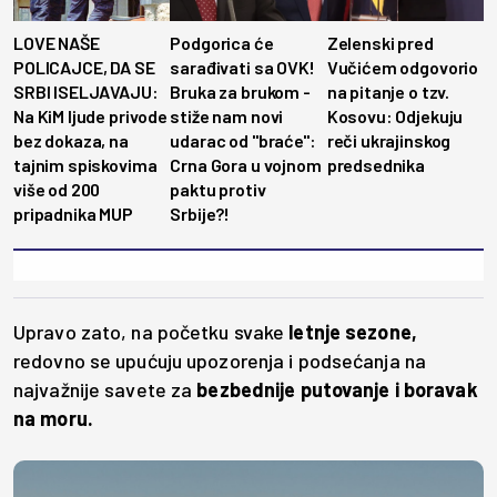
LOVE NAŠE
Podgorica će
Zelenski pred
POLICAJCE, DA SE
sarađivati sa OVK!
Vučićem odgovorio
SRBI ISELJAVAJU:
Bruka za brukom -
na pitanje o tzv.
Na KiM ljude privode
stiže nam novi
Kosovu: Odjekuju
bez dokaza, na
udarac od "braće":
reči ukrajinskog
tajnim spiskovima
Crna Gora u vojnom
predsednika
više od 200
paktu protiv
pripadnika MUP
Srbije?!
Upravo zato, na početku svake
letnje sezone,
redovno se upućuju upozorenja i podsećanja na
najvažnije savete za
bezbednije putovanje i boravak
na moru.