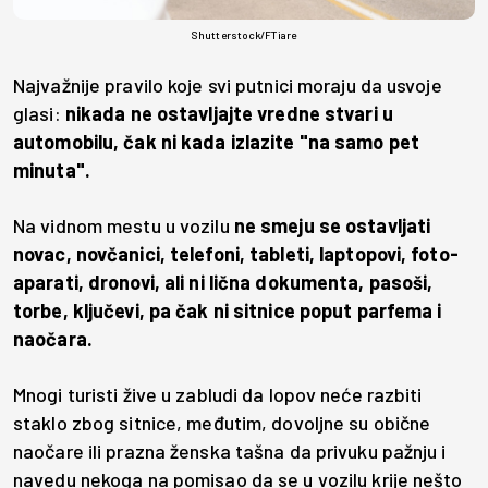
Shutterstock/FTiare
Najvažnije pravilo koje svi putnici moraju da usvoje
glasi:
nikada ne ostavljajte vredne stvari u
automobilu, čak ni kada izlazite "na samo pet
minuta".
Na vidnom mestu u vozilu
ne smeju se ostavljati
novac, novčanici, telefoni, tableti, laptopovi, foto-
aparati, dronovi, ali ni lična dokumenta, pasoši,
torbe, ključevi, pa čak ni sitnice poput parfema i
naočara.
Mnogi turisti žive u zabludi da lopov neće razbiti
staklo zbog sitnice, međutim, dovoljne su obične
naočare ili prazna ženska tašna da privuku pažnju i
navedu nekoga na pomisao da se u vozilu krije nešto