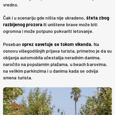
vredno.
Čak i u scenariju gde ništa nije ukradeno,
šteta zbog
razbijenog prozora
ili uništene brave može biti
ogromna i može potpuno pokvariti letovanje.
Poseban
oprez savetuje se tokom vikenda.
Na
osnovu višegodišnjih prijava turista, primetno je da su
obijanja automobila učestalija neradnim danima,
naročito na popularnim plažama, u beach barovima,
na velikim parkinzima i u danima kada se odvija
smena turista.