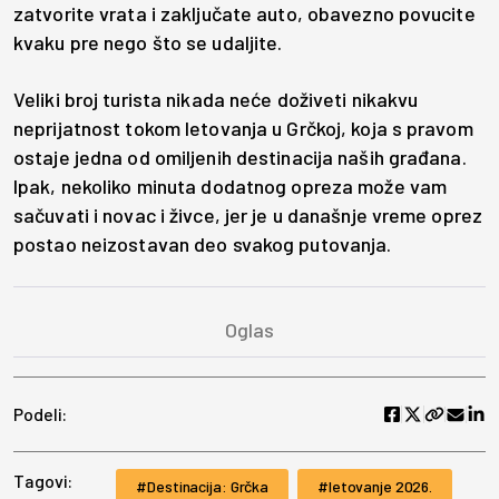
zatvorite vrata i zaključate auto, obavezno povucite
kvaku pre nego što se udaljite.
Veliki broj turista nikada neće doživeti nikakvu
neprijatnost tokom letovanja u Grčkoj, koja s pravom
ostaje jedna od omiljenih destinacija naših građana.
Ipak, nekoliko minuta dodatnog opreza može vam
sačuvati i novac i živce, jer je u današnje vreme oprez
postao neizostavan deo svakog putovanja.
Podeli:
Tagovi:
Destinacija: Grčka
letovanje 2026.