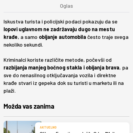
Iskustva turista i policijski podaci pokazuju da se
lopovi uglavnom ne zadržavaju dugo na mestu
krađe
, a samo
obijanje automobila
često traje svega
nekoliko sekundi.
Kriminalci koriste različite metode, počevši od
razbijanja manjeg bočnog stakla i obijanja brava
, pa
sve do nenasilnog otključavanja vozila i direktne
krađe stvari iz gepeka dok su turisti u marketu ili na
plaži.
Možda vas zanima
AKTUELNO