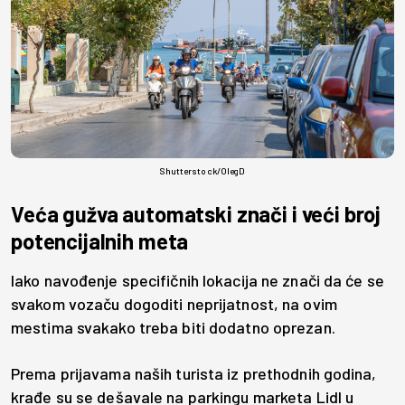
Shutterstock/OlegD
Veća gužva automatski znači i veći broj
potencijalnih meta
Iako navođenje specifičnih lokacija ne znači da će se
svakom vozaču dogoditi neprijatnost, na ovim
mestima svakako treba biti dodatno oprezan.
Prema prijavama naših turista iz prethodnih godina,
krađe su se dešavale na parkingu marketa Lidl u