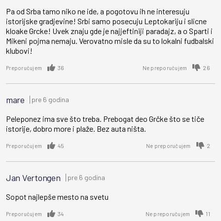
Pa od Srba tamo niko ne ide, a pogotovu ih ne interesuju
istorijske gradjevine! Srbi samo posecuju Leptokariju i slicne
kloake Grcke! Uvek znaju gde je najjeftiniji paradajz, a o Sparti i
Mikeni pojma nemaju. Verovatno misle da su to lokalni fudbalski
klubovi!
36
26
Preporučujem
Ne preporučujem
mare
pre 6 godina
Peleponez ima sve što treba. Prebogat deo Grčke što se tiče
istorije, dobro more i plaže. Bez auta ništa.
45
2
Preporučujem
Ne preporučujem
Jan Vertongen
pre 6 godina
Sopot najlepše mesto na svetu
34
11
Preporučujem
Ne preporučujem