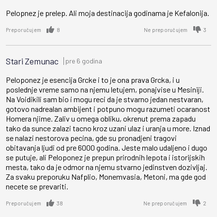
Pelopnez je prelep. Ali moja destinacija godinama je Kefalonija.
8
3
Preporučujem
Ne preporučujem
Stari Zemunac
pre 6 godina
Peloponez je esencija Grcke i to je ona prava Grcka, i u
poslednje vreme samo na njemu letujem, ponajvise u Mesiniji.
Na Voidikili sam bio i mogu reci da je stvarno jedan nestvaran,
gotovo nadrealan ambijent i potpuno mogu razumeti ocaranost
Homera njime. Zaliv u omega obliku, okrenut prema zapadu
tako da sunce zalazi tacno kroz uzani ulaz i uranja u more. Iznad
se nalazi nestorova pecina, gde su pronadjeni tragovi
obitavanja ljudi od pre 6000 godina. Jeste malo udaljeno i dugo
se putuje, ali Peloponez je prepun prirodnih lepota i istorijskih
mesta, tako da je odmor na njemu stvarno jedinstven dozivljaj.
Za svaku preporuku Nafplio, Monemvasia, Metoni, ma gde god
necete se prevariti.
38
2
Preporučujem
Ne preporučujem