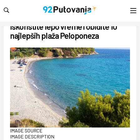
SREDA, 14.08.2019.
10:15
Iskoristite lepo vreme i obiđite 10
najlepših plaža Peloponeza
IMAGE SOURCE
IMAGE DESCRIPTION