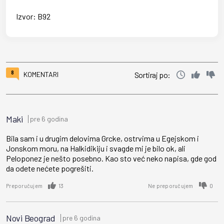
Izvor:
B92
8
KOMENTARI
Sortiraj po:
Maki
pre 6 godina
Bila sam i u drugim delovima Grcke, ostrvima u Egejskom i
Jonskom moru, na Halkidikiju i svagde mi je bilo ok, ali
Peloponez je nešto posebno. Kao sto već neko napisa, gde god
da odete nećete pogrešiti.
13
0
Preporučujem
Ne preporučujem
Novi Beograd
pre 6 godina