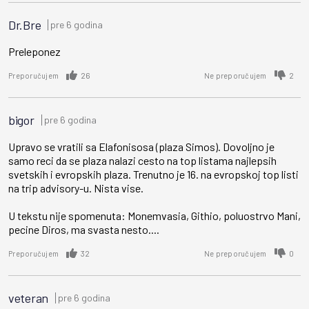
Dr.Bre
pre 6 godina
Preleponez
26
2
Preporučujem
Ne preporučujem
bigor
pre 6 godina
Upravo se vratili sa Elafonisosa (plaza Simos). Dovoljno je
samo reci da se plaza nalazi cesto na top listama najlepsih
svetskih i evropskih plaza. Trenutno je 16. na evropskoj top listi
na trip advisory-u. Nista vise.
U tekstu nije spomenuta: Monemvasia, Githio, poluostrvo Mani,
pecine Diros, ma svasta nesto....
32
0
Preporučujem
Ne preporučujem
veteran
pre 6 godina