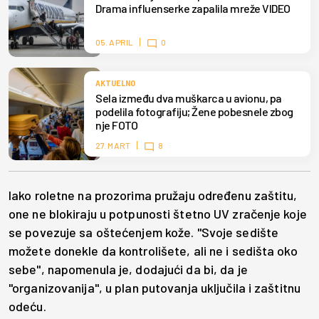
Drama influenserke zapalila mreže VIDEO
05. APRIL
0
AKTUELNO
Sela između dva muškarca u avionu, pa
podelila fotografiju; Žene pobesnele zbog
nje FOTO
27. MART
8
Iako roletne na prozorima pružaju određenu zaštitu,
one ne blokiraju u potpunosti štetno UV zračenje koje
se povezuje sa oštećenjem kože. "Svoje sedište
možete donekle da kontrolišete, ali ne i sedišta oko
sebe", napomenula je, dodajući da bi, da je
"organizovanija", u plan putovanja uključila i zaštitnu
odeću.