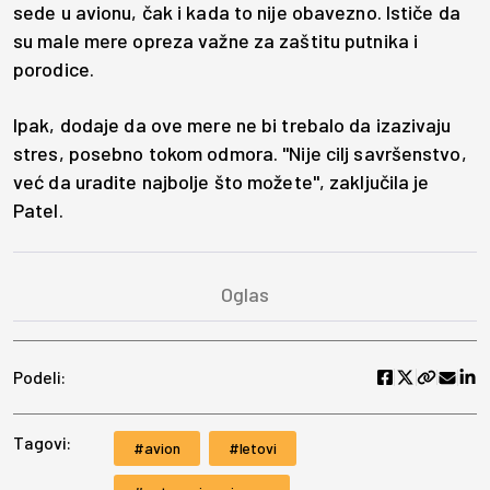
sede u avionu, čak i kada to nije obavezno. Ističe da
su male mere opreza važne za zaštitu putnika i
porodice.
Ipak, dodaje da ove mere ne bi trebalo da izazivaju
stres, posebno tokom odmora. "Nije cilj savršenstvo,
već da uradite najbolje što možete", zaključila je
Patel.
Podeli:
Tagovi:
avion
letovi