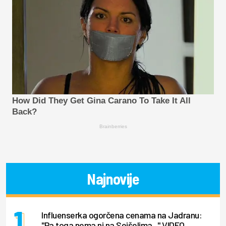
How Did They Get Gina Carano To Take It All
Back?
Brainberries
Najnovije
Influenserka ogorčena cenama na Jadranu:
"Pa toga nema ni na Sejšelima..." VIDEO