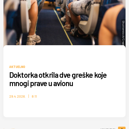
Shutterstock/Creative_Bird
AKTUELNO
Doktorka otkrila dve greške koje
mnogi prave u avionu
29.4.2026.
8:11