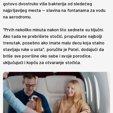
gotovo dvostruko više bakterija od sledećeg
najprljavijeg mesta — slavina na fontanama za vodu
na aerodromu.
"Prvih nekoliko minuta nakon što sednete su ključni.
Ako tada ne prebrišete stočić, propuštate najbolji
trenutak, posebno ako imate malu decu koja stalno
stavljaju ruke u usta", poručila je Patel, dodajući da
briše sve površine oko sebe i svoje porodice,
uključujući i kopču za otvaranje stočića.