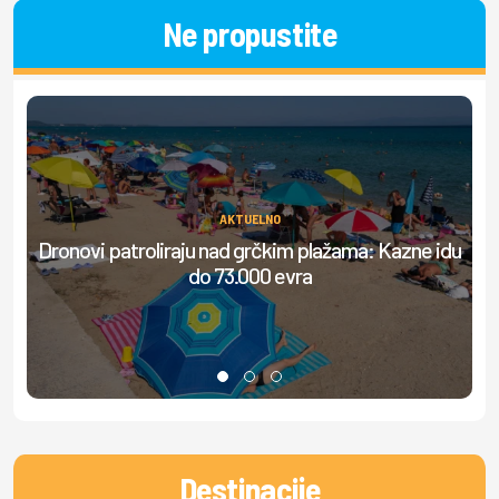
Ne propustite
AKTUELNO
Dronovi patroliraju nad grčkim plažama: Kazne idu
S
do 73.000 evra
Destinacije