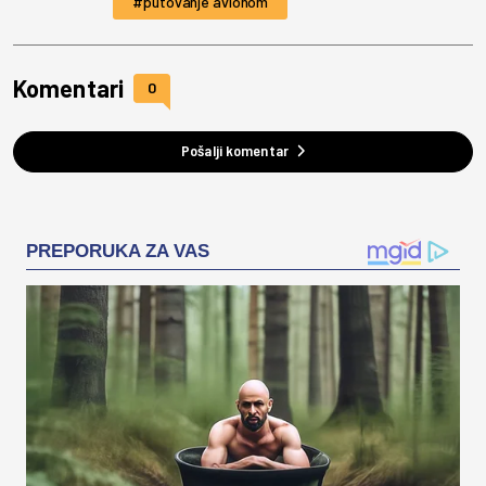
putovanje avionom
Komentari
0
Pošalji komentar
PREPORUKA ZA VAS