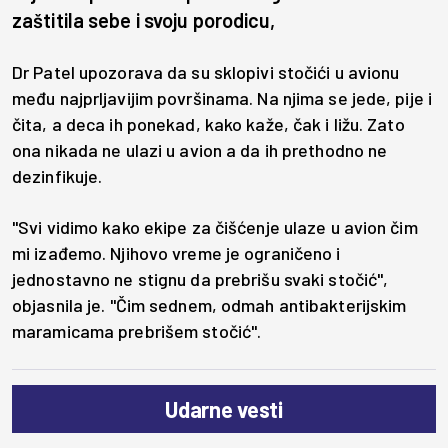
zaštitila sebe i svoju porodicu,
Dr Patel upozorava da su sklopivi stočići u avionu
među najprljavijim površinama. Na njima se jede, pije i
čita, a deca ih ponekad, kako kaže, čak i ližu. Zato
ona nikada ne ulazi u avion a da ih prethodno ne
dezinfikuje.
"Svi vidimo kako ekipe za čišćenje ulaze u avion čim
mi izađemo. Njihovo vreme je ograničeno i
jednostavno ne stignu da prebrišu svaki stočić",
objasnila je. "Čim sednem, odmah antibakterijskim
maramicama prebrišem stočić".
Udarne vesti