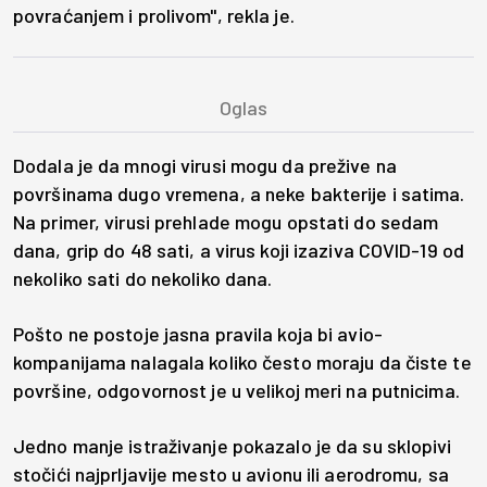
povraćanjem i prolivom", rekla je.
Dodala je da mnogi virusi mogu da prežive na
površinama dugo vremena, a neke bakterije i satima.
Na primer, virusi prehlade mogu opstati do sedam
dana, grip do 48 sati, a virus koji izaziva COVID-19 od
nekoliko sati do nekoliko dana.
Pošto ne postoje jasna pravila koja bi avio-
kompanijama nalagala koliko često moraju da čiste te
površine, odgovornost je u velikoj meri na putnicima.
Jedno manje istraživanje pokazalo je da su sklopivi
stočići najprljavije mesto u avionu ili aerodromu, sa