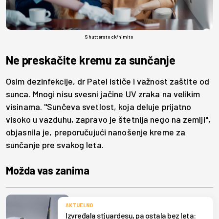
Shutterstock/nimito
Ne preskačite kremu za sunčanje
Osim dezinfekcije, dr Patel ističe i važnost zaštite od
sunca. Mnogi nisu svesni jačine UV zraka na velikim
visinama. "Sunčeva svetlost, koja deluje prijatno
visoko u vazduhu, zapravo je štetnija nego na zemlji",
objasnila je, preporučujući nanošenje kreme za
sunčanje pre svakog leta.
Možda vas zanima
AKTUELNO
Izvređala stjuardesu, pa ostala bez leta: