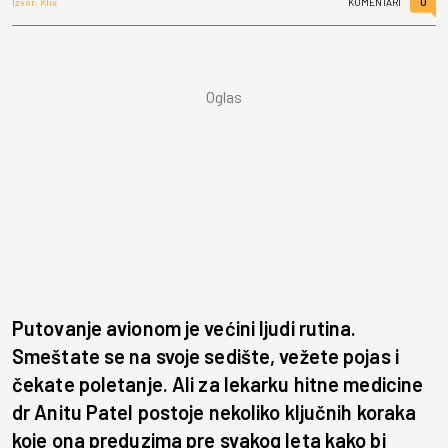
0
Izvor: Klix
KOMENTARI
Putovanje avionom je većini ljudi rutina.
Smeštate se na svoje sedište, vežete pojas i
čekate poletanje. Ali za lekarku hitne medicine
dr Anitu Patel postoje nekoliko ključnih koraka
koje ona preduzima pre svakog leta kako bi