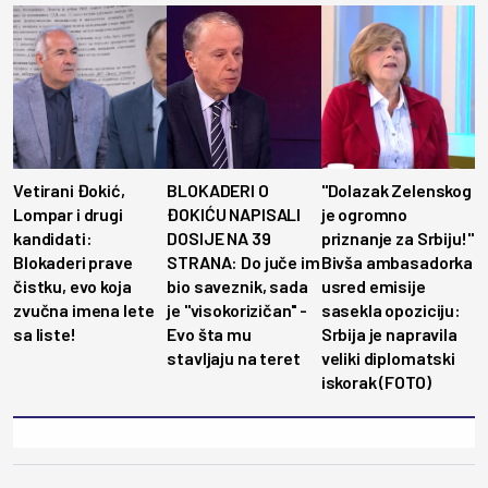
Vetirani Đokić,
BLOKADERI O
"Dolazak Zelenskog
Lompar i drugi
ĐOKIĆU NAPISALI
je ogromno
kandidati:
DOSIJE NA 39
priznanje za Srbiju!"
Blokaderi prave
STRANA: Do juče im
Bivša ambasadorka
čistku, evo koja
bio saveznik, sada
usred emisije
zvučna imena lete
je ''visokorizičan'' -
sasekla opoziciju:
sa liste!
Evo šta mu
Srbija je napravila
stavljaju na teret
veliki diplomatski
iskorak (FOTO)