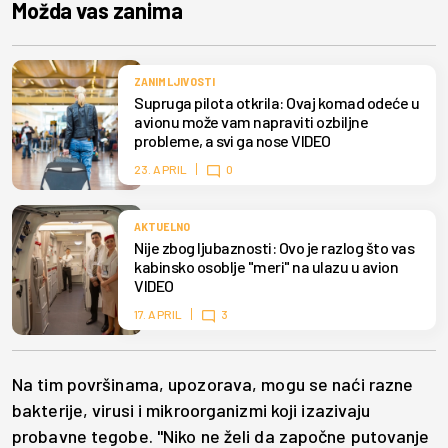
Možda vas zanima
ZANIMLJIVOSTI
Supruga pilota otkrila: Ovaj komad odeće u
avionu može vam napraviti ozbiljne
probleme, a svi ga nose VIDEO
23. APRIL
0
AKTUELNO
Nije zbog ljubaznosti: Ovo je razlog što vas
kabinsko osoblje "meri" na ulazu u avion
VIDEO
17. APRIL
3
Na tim površinama, upozorava, mogu se naći razne
bakterije, virusi i mikroorganizmi koji izazivaju
probavne tegobe. "Niko ne želi da započne putovanje