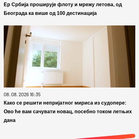
Ер Србија проширује флоту и мрежу летова, од
Београда ка више од 100 дестинација
08. 08. 2026 16:35
Како се решити непријатног мириса из судопере:
Ово ће вам сачувати новац, посебно током летњих
дана