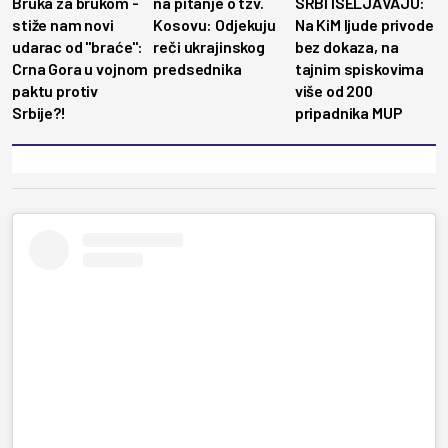
Bruka za brukom -
na pitanje o tzv.
SRBI ISELJAVAJU:
stiže nam novi
Kosovu: Odjekuju
Na KiM ljude privode
udarac od "braće":
reči ukrajinskog
bez dokaza, na
Crna Gora u vojnom
predsednika
tajnim spiskovima
paktu protiv
više od 200
Srbije?!
pripadnika MUP