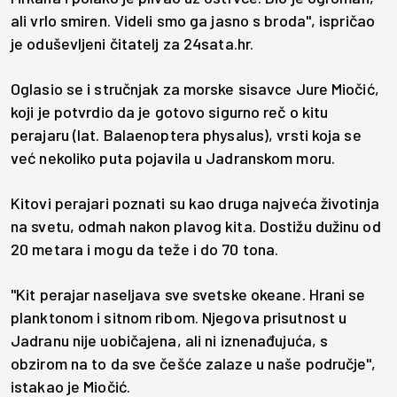
ali vrlo smiren. Videli smo ga jasno s broda", ispričao
je oduševljeni čitatelj za 24sata.hr.
Oglasio se i stručnjak za morske sisavce Jure Miočić,
koji je potvrdio da je gotovo sigurno reč o kitu
perajaru (lat. Balaenoptera physalus), vrsti koja se
već nekoliko puta pojavila u Jadranskom moru.
Kitovi perajari poznati su kao druga najveća životinja
na svetu, odmah nakon plavog kita. Dostižu dužinu od
20 metara i mogu da teže i do 70 tona.
"Kit perajar naseljava sve svetske okeane. Hrani se
planktonom i sitnom ribom. Njegova prisutnost u
Jadranu nije uobičajena, ali ni iznenađujuća, s
obzirom na to da sve češće zalaze u naše područje",
istakao je Miočić.