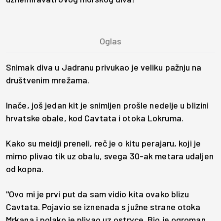
Snimak diva u Jadranu privukao je veliku pažnju na
društvenim mrežama.
Inače, još jedan kit je snimljen prošle nedelje u blizini
hrvatske obale, kod Cavtata i otoka Lokruma.
Kako su meidji preneli, reč je o kitu perajaru, koji je
mirno plivao tik uz obalu, svega 30-ak metara udaljen
od kopna.
"Ovo mi je prvi put da sam vidio kita ovako blizu
Cavtata. Pojavio se iznenada s južne strane otoka
Mrkana i polako je plivao uz ostrvce. Bio je ogroman,