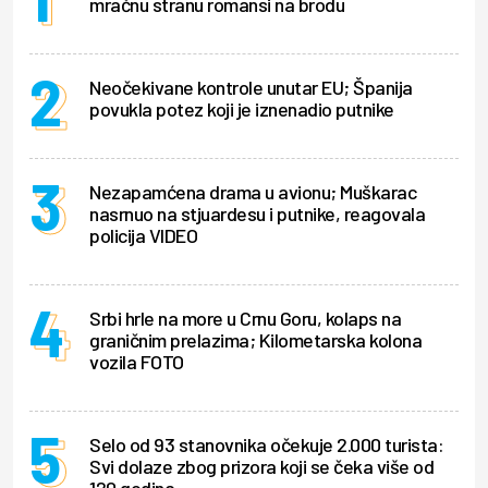
mračnu stranu romansi na brodu
Neočekivane kontrole unutar EU; Španija
povukla potez koji je iznenadio putnike
Nezapamćena drama u avionu; Muškarac
nasrnuo na stjuardesu i putnike, reagovala
policija VIDEO
Srbi hrle na more u Crnu Goru, kolaps na
graničnim prelazima; Kilometarska kolona
vozila FOTO
Selo od 93 stanovnika očekuje 2.000 turista:
Svi dolaze zbog prizora koji se čeka više od