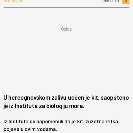
0
Izvor: B92.net
KOMENTARI
U hercegnovskom zalivu uočen je kit, saopšteno
je iz Instituta za biologiju mora.
Iz Instituta su napomenuli da je kit izuzetno retka
pojava u ovim vodama.