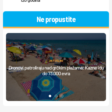
120 godina
Ne propustite
AKTUELNO
Dronovi patroliraju nad grčkim plažama: Kazne idu
do 73.000 evra
do