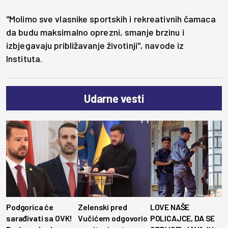
"Molimo sve vlasnike sportskih i rekreativnih čamaca
da budu maksimalno oprezni, smanje brzinu i
izbjegavaju približavanje životinji", navode iz
Instituta.
Udarne vesti
Podgorica će
Zelenski pred
LOVE NAŠE
sarađivati sa OVK!
Vučićem odgovorio
POLICAJCE, DA SE