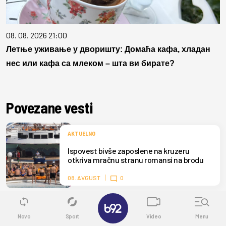
08. 08. 2026 21:00
Летње уживање у дворишту: Домаћа кафа, хладан
нес или кафа са млеком – шта ви бирате?
Povezane vesti
AKTUELNO
Ispovest bivše zaposlene na kruzeru
otkriva mračnu stranu romansi na brodu
08. AVGUST
0
✕
AKTUELNO
Novo
Sport
Video
Menu
Neočekivane kontrole unutar EU; Španija