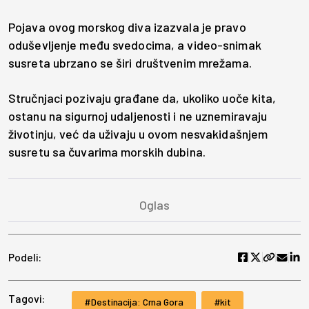
Pojava ovog morskog diva izazvala je pravo
oduševljenje među svedocima, a video-snimak
susreta ubrzano se širi društvenim mrežama.
Stručnjaci pozivaju građane da, ukoliko uoče kita,
ostanu na sigurnoj udaljenosti i ne uznemiravaju
životinju, već da uživaju u ovom nesvakidašnjem
susretu sa čuvarima morskih dubina.
Podeli:
Tagovi:
Destinacija: Crna Gora
kit