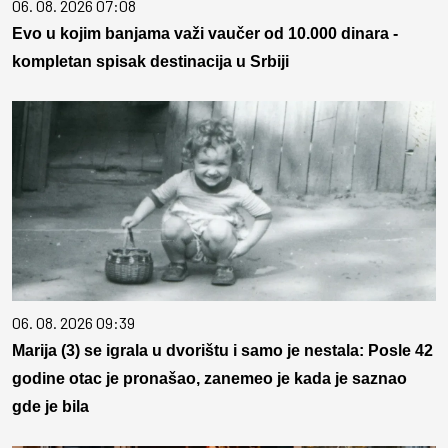
06. 08. 2026 07:08
Evo u kojim banjama važi vaučer od 10.000 dinara -
kompletan spisak destinacija u Srbiji
06. 08. 2026 09:39
Marija (3) se igrala u dvorištu i samo je nestala: Posle 42
godine otac je pronašao, zanemeo je kada je saznao
gde je bila