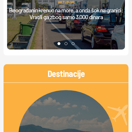
AKTUELNO
Beograđanin krenuo na more, a onda šok na granici:
S
Vratili ga zbog samo 3.000 dinara
Destinacije