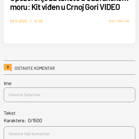
moru: Kit viđen u Crnoj Gori VIDEO
26.6.2025.
12:35
Izvor: B92.net
0
OSTAVITE KOMENTAR
Ime
Tekst
Karaktera:
0
/
1500