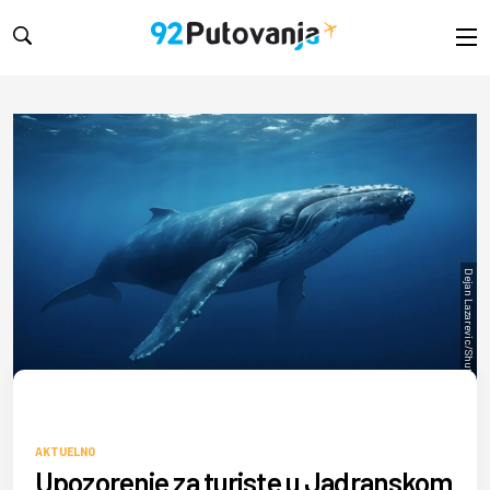
Dejan Lazarevic/Shutterstock
AKTUELNO
Upozorenje za turiste u Jadranskom