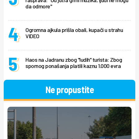
rasprava: "Od jutra grmi muzika, ljudi ne mogu
da odmore"
Ogromna ajkula prišla obali, kupači u strahu
VIDEO
Haos na Jadranu zbog "ludih" turista: Zbog
spornog ponašanja platili kaznu 1.000 evra
Ne propustite