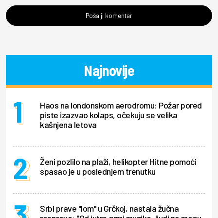
Pošalji komentar
Najnovije
Haos na londonskom aerodromu: Požar pored
piste izazvao kolaps, očekuju se velika
kašnjena letova
Ženi pozlilo na plaži, helikopter Hitne pomoći
spasao je u poslednjem trenutku
Srbi prave "lom" u Grčkoj, nastala žučna