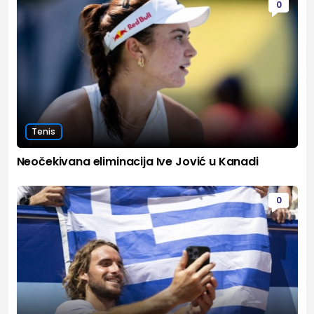
0
Tenis
Neočekivana eliminacija Ive Jović u Kanadi
0