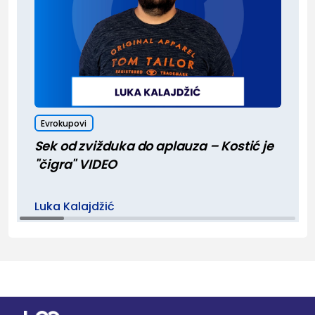
Evrokupovi
Sek od zvižduka do aplauza – Kostić je
"čigra" VIDEO
Luka Kalajdžić