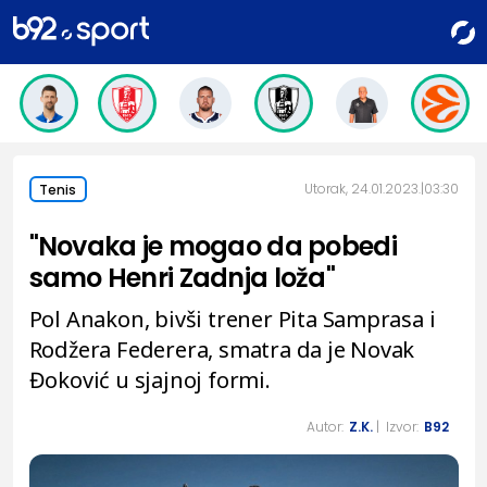
Utorak, 24.01.2023.
03:30
Tenis
"Novaka je mogao da pobedi
samo Henri Zadnja loža"
Pol Anakon, bivši trener Pita Samprasa i
Rodžera Federera, smatra da je Novak
Đoković u sjajnoj formi.
Autor:
Z.K.
| Izvor:
B92