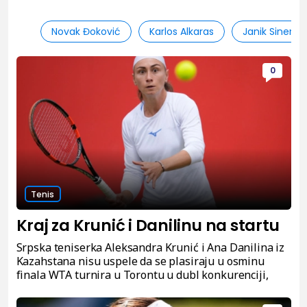
Novak Đoković
Karlos Alkaras
Janik Siner
0
Tenis
Kraj za Krunić i Danilinu na startu
Srpska teniserka Aleksandra Krunić i Ana Danilina iz
Kazahstana nisu uspele da se plasiraju u osminu
finala WTA turnira u Torontu u dubl konkurenciji,