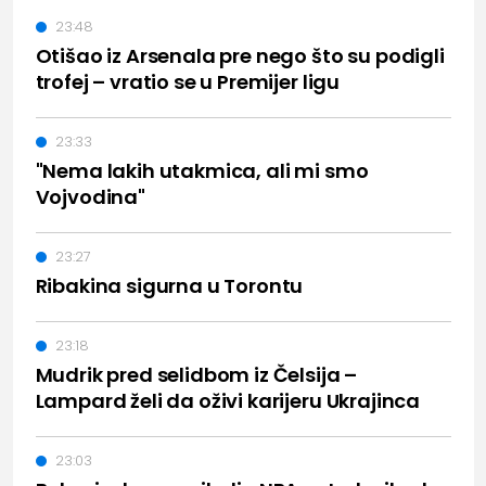
23:48
Otišao iz Arsenala pre nego što su podigli
trofej – vratio se u Premijer ligu
23:33
"Nema lakih utakmica, ali mi smo
Vojvodina"
23:27
Ribakina sigurna u Torontu
23:18
Mudrik pred selidbom iz Čelsija –
Lampard želi da oživi karijeru Ukrajinca
23:03