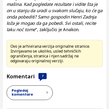
mašina. Kad pogledate rezultate i vidite šta je
on u stanju da uradi u svakom slučaju, ko će ga
onda pobediti? Samo gospodin Henri Zadnja
loža je mogao da ga pobedi. Svi ostali, recite
laku noć tome
", zaključio je Anakon.
Ovo je arhivirana verzija originalne stranice.
Izvinjavamo se ukoliko, usled tehničkih
ograničenja, stranica i njen sadržaj ne
odgovaraju originalnoj verziji.
Komentari
7
Pogledaj
komentare