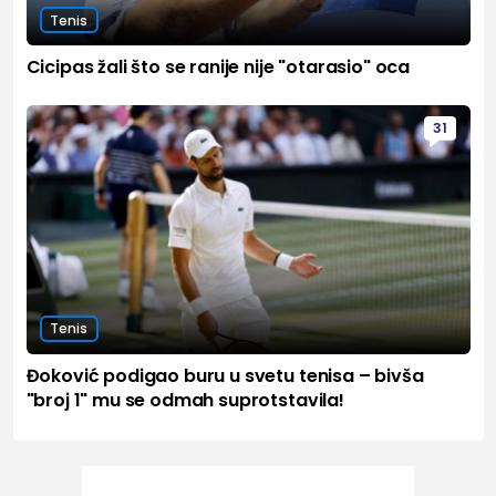
Tenis
Cicipas žali što se ranije nije "otarasio" oca
31
Tenis
Đoković podigao buru u svetu tenisa – bivša
"broj 1" mu se odmah suprotstavila!