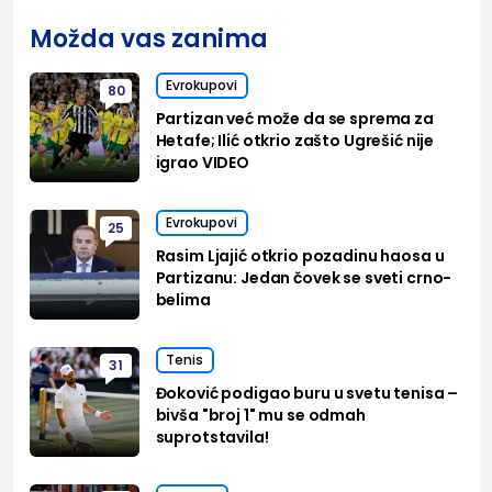
Možda vas zanima
Evrokupovi
80
Partizan već može da se sprema za
Hetafe; Ilić otkrio zašto Ugrešić nije
igrao VIDEO
Evrokupovi
25
Rasim Ljajić otkrio pozadinu haosa u
Partizanu: Jedan čovek se sveti crno-
belima
Tenis
31
Đoković podigao buru u svetu tenisa –
bivša "broj 1" mu se odmah
suprotstavila!