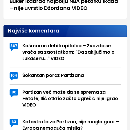
Buker izabrao najbolju NBA petorku ikada
– nije uvrstio Džordana VIDEO
Najviše komentara
Košmaran debi kapitalca – Zvezda se
367
vraća sa zaostatkom; "Da zaključimo o
Lukasenu..." VIDEO
Šokantan poraz Partizana
104
Partizan već može da se sprema za
80
Hetafe; Ilić otkrio zašto Ugrešić nije igrao
VIDEO
Katastrofa za Partizan, nije moglo gore –
63
Evropa nemoguća misija?