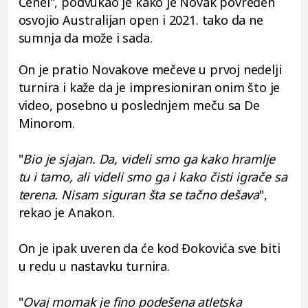
Čenel", podvukao je kako je Novak povređen
osvojio Australijan open i 2021. tako da ne
sumnja da može i sada.
On je pratio Novakove mečeve u prvoj nedelji
turnira i kaže da je impresioniran onim što je
video, posebno u poslednjem meču sa De
Minorom.
"
Bio je sjajan. Da, videli smo ga kako hramlje
tu i tamo, ali videli smo ga i kako čisti igrače sa
terena. Nisam siguran šta se tačno dešava
",
rekao je Anakon.
On je ipak uveren da će kod Đokovića sve biti
u redu u nastavku turnira.
"
Ovaj momak je fino podešena atletska