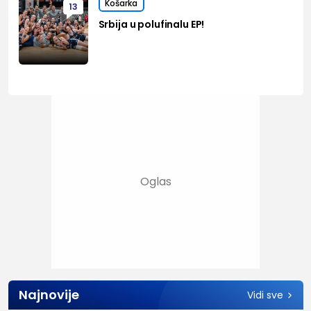
Košarka
13
Srbija u polufinalu EP!
Najnovije
Vidi sve