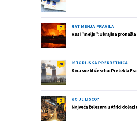
RAT MENJA PRAVILA
7
Rusi "melju": Ukrajina pronašla
ISTORIJSKA PREKRETNICA
20
Kina sve bliže vrhu: Pretekla F
KO JE LISCO?
2
Najveća železara u Africi dolazi