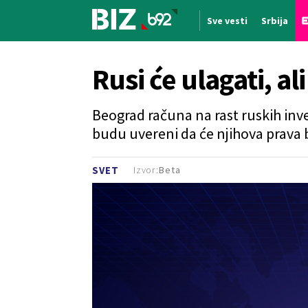
Sve vesti
Srbija
Nova vest
Rusi će ulagati, al
Beograd računa na rast ruskih invest
budu uvereni da će njihova prava b
Izvor:
Beta
SVET