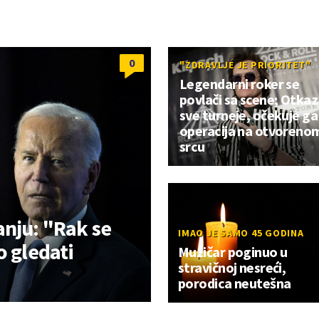
0
"ZDRAVLJE JE PRIORITET"
Legendarni roker se
povlači sa scene; Otka
sve turneje, očekuje ga
operacija na otvoreno
srcu
anju: "Rak se
IMAO JE SAMO 45 GODINA
o gledati
Muzičar poginuo u
stravičnoj nesreći,
porodica neutešna