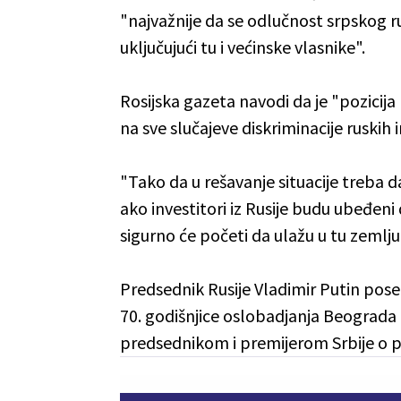
"najvažnije da se odlučnost srpskog
uključujući tu i većinske vlasnike".
Rosijska gazeta navodi da je "pozici
na sve slučajeve diskriminacije ruskih i
"Tako da u rešavanje situacije treba d
ako investitori iz Rusije budu ubeđeni
sigurno će početi da ulažu u tu zemlju",
Predsednik Rusije Vladimir Putin poset
70. godišnjice oslobadjanja Beograda
predsednikom i premijerom Srbije o po