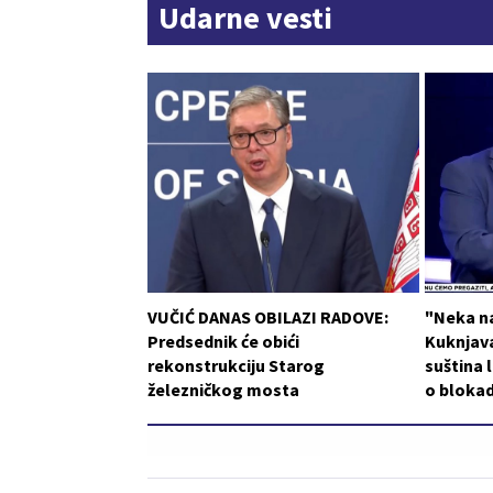
Udarne vesti
VUČIĆ DANAS OBILAZI RADOVE:
"Neka n
Predsednik će obići
Kuknjava
rekonstrukciju Starog
suština l
železničkog mosta
o blokad