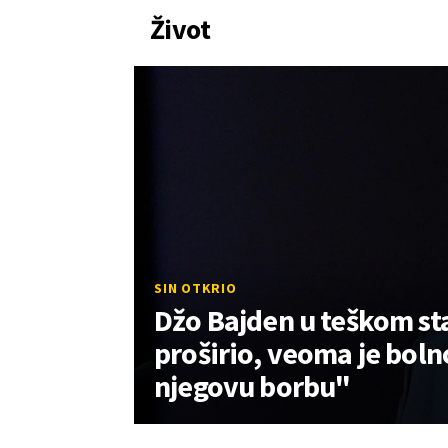
Život
SIN OTKRIO
Džo Bajden u teškom st
proširio, veoma je boln
njegovu borbu"