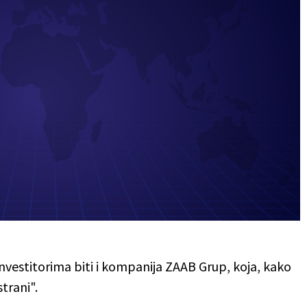
investitorima biti i kompanija ZAAB Grup, koja, kako
trani".