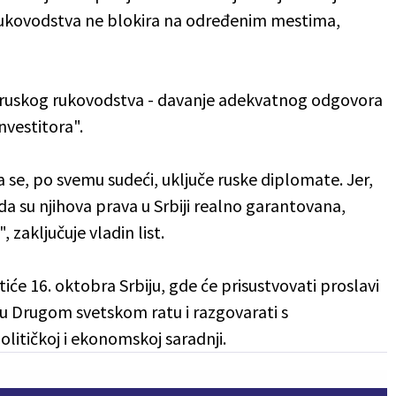
 rukovodstva ne blokira na određenim mestima,
ja ruskog rukovodstva - davanje adekvatnog odgovora
nvestitora".
a se, po svemu sudeći, uključe ruske diplomate. Jer,
 da su njihova prava u Srbiji realno garantovana,
 zaključuje vladin list.
iće 16. oktobra Srbiju, gde će prisustvovati proslavi
 u Drugom svetskom ratu i razgovarati s
litičkoj i ekonomskoj saradnji.