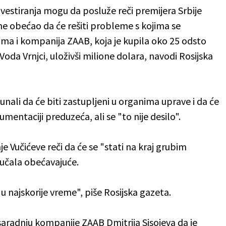
vestiranja mogu da posluže reči premijera Srbije
ine obećao da će rešiti probleme s kojima se
jima i kompanija ZAAB, koja je kupila oko 25 odsto
da Vrnjci, uloživši milione dolara, navodi Rosijska
čunali da će biti zastupljeni u organima uprave i da će
umentaciji preduzeća, ali se "to nije desilo".
nje Vučićeve reči da će se "stati na kraj grubim
vučala obećavajuće.
u najskorije vreme", piše Rosijska gazeta.
saradnju kompanije ZAAB Dmitrija Sisojeva da je