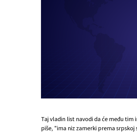
Taj vladin list navodi da će među tim 
piše, "ima niz zamerki prema srpskoj s