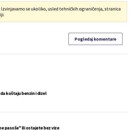
. Izvinjavamo se ukoliko, usled tehničkih ograničenja, stranica
ji.
Pogledaj komentare
a koštaju benzin i dizel
ne pasoše" ili ostajete bez vize