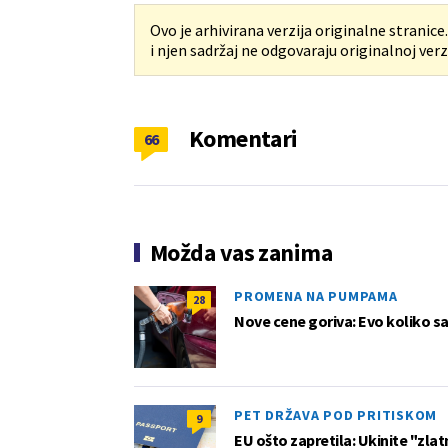
Ovo je arhivirana verzija originalne stranice
i njen sadržaj ne odgovaraju originalnoj verzi
Komentari
66
Možda vas zanima
PROMENA NA PUMPAMA
28
Nove cene goriva: Evo koliko sad
PET DRŽAVA POD PRITISKOM
9
EU ošto zapretila: Ukinite "zlat