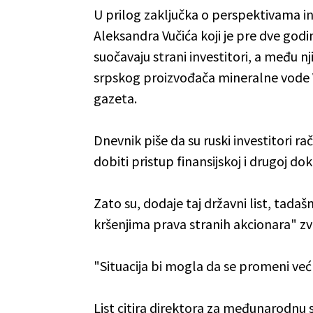
U prilog zaključka o perspektivama in
Aleksandra Vučića koji je pre dve god
suočavaju strani investitori, a među n
srpskog proizvođača mineralne vode Vo
gazeta.
Dnevnik piše da su ruski investitori ra
dobiti pristup finansijskoj i drugoj dok
Zato su, dodaje taj državni list, tadaš
kršenjima prava stranih akcionara" z
"Situacija bi mogla da se promeni već 
List citira direktora za međunarodnu 