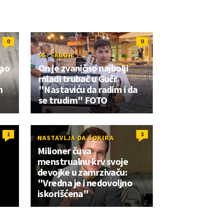
0
0
65. SABOR
zao
On je zvanično najbolji
mladi trubač u Guči:
m
"Nastaviću da radim i da
se trudim" FOTO
1
3
NASTAVLJA DA ŠOKIRA
Milioner čuva
menstrualnu krv svoje
devojke u zamrzivaču:
"Vredna je i nedovoljno
iskorišćena"