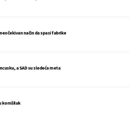
 neočekivan način da spasi fabrike
rancusku, a SAD su sledeća meta
 u komšiluk