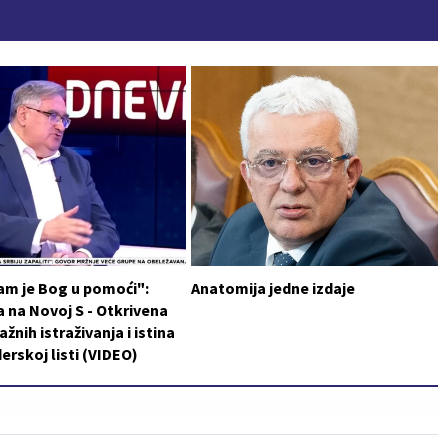
am je Bog u pomoći":
Anatomija jedne izdaje
 na Novoj S - Otkrivena
ažnih istraživanja i istina
erskoj listi (VIDEO)