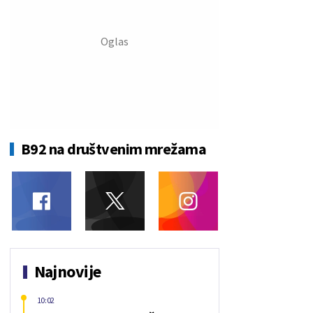
B92 na društvenim mrežama
Najnovije
10:02