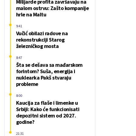
Milijarde profita završavaju na
malom ostrvu: Zašto kompanije
hrle na Maltu
9:41
Vučić obilazi radove na
rekonstrukciji Starog
železničkog mosta
8:47
Šta se dešava sa mađarskom
forintom? Suša, energija i
nuklearka Pakš stvaraju
probleme
8:00
Kaucija za flaše i limenke u
Srbiji: Kako će funkcionisati
depozitni sistem od 2027.
godine?
21:31