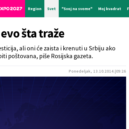
Region
Svet
"Svoj na svome"
Moj kvadrat
i evo šta traže
icija, ali oni će zaista i krenuti u Srbiju ako
iti poštovana, piše Rosijska gazeta.
Ponedeljak, 13.10.2014.
09:26