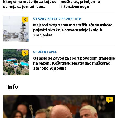
kilograma materije za koju se
muškarac, primljen na
sumnja da je marihuana
intenzivnu negu
USKORO KREĆE U PROBNI RAD
0
Majstori svog zanata: Na tržištu će se uskoro
pojaviti pivo koje prave srednjoškolci iz
Zrenjanina
UPUĆEN I APEL
0
Oglasio se Zavod za sport povodom tragedije
na bazenu Košutnjak: Nastradao muškarac
star oko 70 godina
Info
0