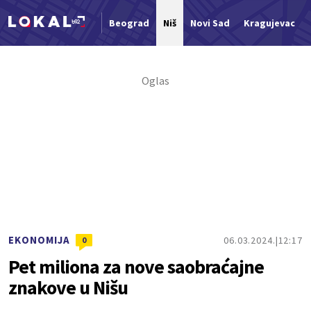
Beograd
Niš
Novi Sad
Kragujevac
Nova vest
EKONOMIJA
06.03.2024.
12:17
0
Pet miliona za nove saobraćajne
znakove u Nišu