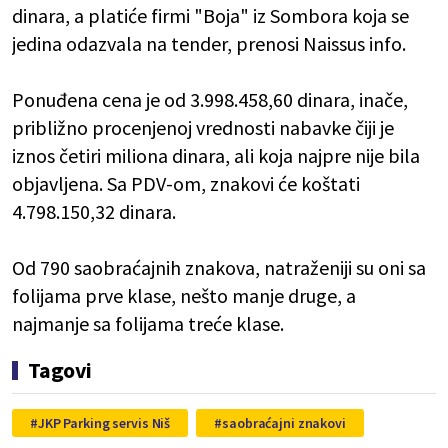
dinara, a platiće firmi "Boja" iz Sombora koja se
jedina odazvala na tender, prenosi Naissus info.
Ponuđena cena je od 3.998.458,60 dinara, inače,
približno procenjenoj vrednosti nabavke čiji je
iznos četiri miliona dinara, ali koja najpre nije bila
objavljena. Sa PDV-om, znakovi će koštati
4.798.150,32 dinara.
Od 790 saobraćajnih znakova, natraženiji su oni sa
folijama prve klase, nešto manje druge, a
najmanje sa folijama treće klase.
Tagovi
JKP Parking servis Niš
saobraćajni znakovi