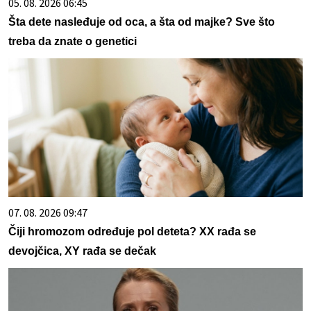
05. 08. 2026 06:45
Šta dete nasleđuje od oca, a šta od majke? Sve što
treba da znate o genetici
07. 08. 2026 09:47
Čiji hromozom određuje pol deteta? XX rađa se
devojčica, XY rađa se dečak