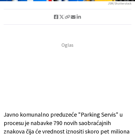
J5M/Shutterstock
Javno komunalno preduzeće "Parking Servis" u
procesu je nabavke 790 novih saobraćajnih
znakova čija će vrednost iznositi skoro pet miliona