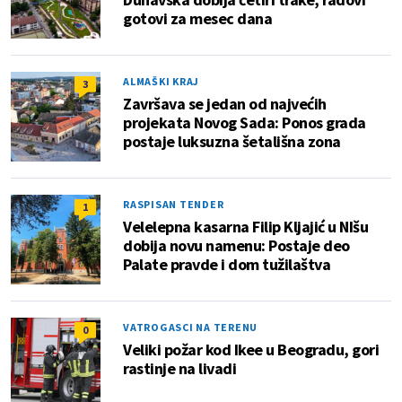
gotovi za mesec dana
ALMAŠKI KRAJ
3
Završava se jedan od najvećih
projekata Novog Sada: Ponos grada
postaje luksuzna šetališna zona
RASPISAN TENDER
1
Velelepna kasarna Filip Kljajić u NIšu
dobija novu namenu: Postaje deo
Palate pravde i dom tužilaštva
VATROGASCI NA TERENU
0
Veliki požar kod Ikee u Beogradu, gori
rastinje na livadi