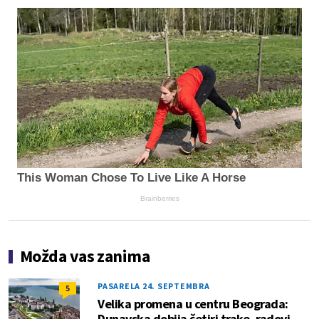
This Woman Chose To Live Like A Horse
Brainberries
Možda vas zanima
PASARELA 24. SEPTEMBRA
5
Velika promena u centru Beograda:
Dunavska dobija četiri trake, radovi