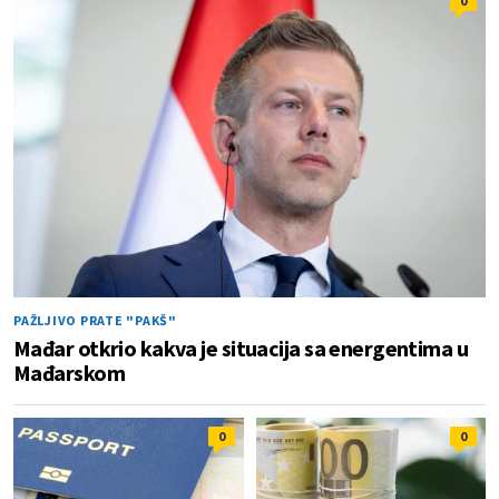
0
PAŽLJIVO PRATE "PAKŠ"
Mađar otkrio kakva je situacija sa energentima u
Mađarskom
0
0