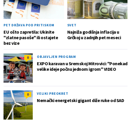
PET DRŽAVA POD PRITISKOM
SVET
EU ošto zapretila: Ukinite
Najniža godišnja inflacija u
"zlatne pasoše" ili ostajete
Grčkoj u zadnjih pet meseci
bez vize
OBJAVLJEN PROGRAM
0
EXPO karavan u Sremskoj Mitrovici: "Ponekad
velike ideje počnu jednom igrom" VIDEO
VELIKI PREOKRET
0
Nemački energetski gigant diže ruke od SAD