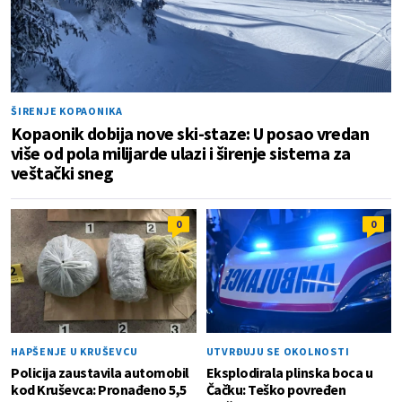
ŠIRENJE KOPAONIKA
Kopaonik dobija nove ski-staze: U posao vredan
više od pola milijarde ulazi i širenje sistema za
veštački sneg
0
0
HAPŠENJE U KRUŠEVCU
UTVRĐUJU SE OKOLNOSTI
Policija zaustavila automobil
Eksplodirala plinska boca u
kod Kruševca: Pronađeno 5,5
Čačku: Teško povređen