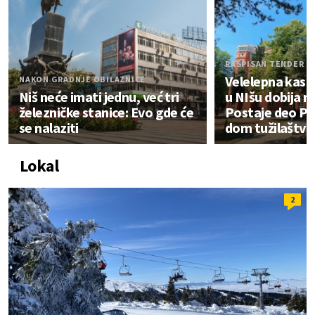
RASPISAN TENDER
Velelepna kasarn
NAKON GRADNJE OBILAZNICE
Niš neće imati jednu, već tri
u NIšu dobija 
železničke stanice: Evo gde će
Postaje deo Pal
se nalaziti
dom tužilaštva
Lokal
2