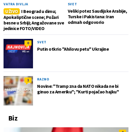
VATRA DIVLJA
SVET
Veliki potez Saudijske Arabije,
UŽIVO
I Beograd u dimu;
Turske i Pakistana: Iran
Apokaliptične scene; Požari
odmah odgovorio
besne u Srbiji; Angažovane sve
jedinice FOTO/VIDEO
SVET
0
Putin otkrio "Ahilovu petu" Ukrajine
RAZNO
1
Novine: "Tramp zna da NATO nikada ne bi
ginuo za Ameriku"; "Kurti pojačao hajku"
Biz