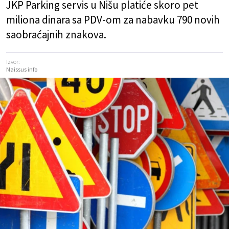
JKP Parking servis u Nišu platiće skoro pet
miliona dinara sa PDV-om za nabavku 790 novih
saobraćajnih znakova.
Izvor:
Naissus info