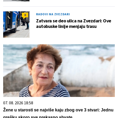
RADOVI NA ZVEZDARI
0
Zatvara se deo ulica na Zvezdari: Ove
autobuske linije menjaju trasu
07. 08. 2026 18:58
Žene u starosti se najviše kaju zbog ove 3 stvari: Jednu
grešku skoro sve prekasno shvate