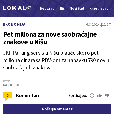
Beograd
Niš
Novi Sad
Kragujevac
Nova vest
EKONOMIJA
6.3.2024.
12:17
Pet miliona za nove saobraćajne
znakove u Nišu
JKP Parking servis u Nišu platiće skoro pet
miliona dinara sa PDV-om za nabavku 790 novih
saobraćajnih znakova.
Izvor:
Naissus info
Komentari
0
Sortiraj po:
Pošalji komentar