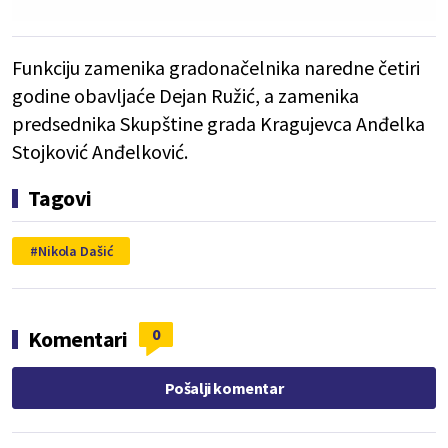
Funkciju zamenika gradonačelnika naredne četiri
godine obavljaće Dejan Ružić, a zamenika
predsednika Skupštine grada Kragujevca Anđelka
Stojković Anđelković.
Tagovi
Nikola Dašić
0
Komentari
Pošalji komentar