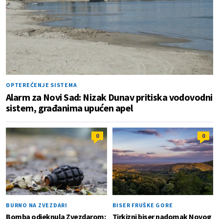
OPTEREĆENJE SISTEMA
Alarm za Novi Sad: Nizak Dunav pritiska vodovodni
sistem, građanima upućen apel
0
0
BURNO NA ZVEZDARI
BISER FRUŠKE GORE
Bomba odjeknula Zvezdarom:
Tirkizni biser nadomak Novog