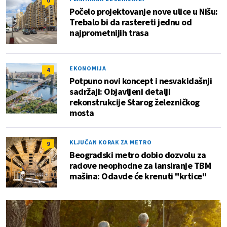
0
Počelo projektovanje nove ulice u Nišu:
Trebalo bi da rastereti jednu od
najprometnijih trasa
EKONOMIJA
4
Potpuno novi koncept i nesvakidašnji
sadržaji: Objavljeni detalji
rekonstrukcije Starog železničkog
mosta
KLJUČAN KORAK ZA METRO
9
Beogradski metro dobio dozvolu za
radove neophodne za lansiranje TBM
mašina: Odavde će krenuti "krtice"