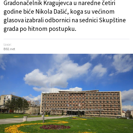
Gradonačelnik Kragujevca u naredne četiri
godine biće Nikola Dašić, koga su većinom
glasova izabrali odbornici na sednici Skupštine
grada po hitnom postupku.
Izvor:
B92.net