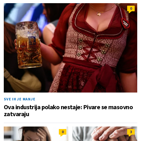
0
SVE IH JE MANJE
Ova industrija polako nestaje: Pivare se masovno
zatvaraju
0
3