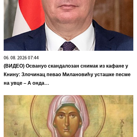
06. 08. 2026 07:44
(ВИДЕО) Освануо скандалозан снимак из кафане у
Книну: Злочинац певао Милановићу усташке песме
на увце – А онда…