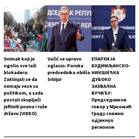
Snimak koji je
Vučić se upravo
ЕПАРХИЈА
ogolio sve laži
oglasio: Poruka
БУДИМЉАНСКО-
blokadera:
predsednika obišla
НИКШИЋКА
Zaklinjali se da
Srbiju!
ДУБОКО
nemaju veze sa
ЗАХВАЛНА
politikom, a sada
ВУЧИЋУ:
postali skupljači
Председников
jeftinih poena i ruše
говор у Мркоњић
državu (VIDEO)
Граду снажно
одјекнуо
регионом