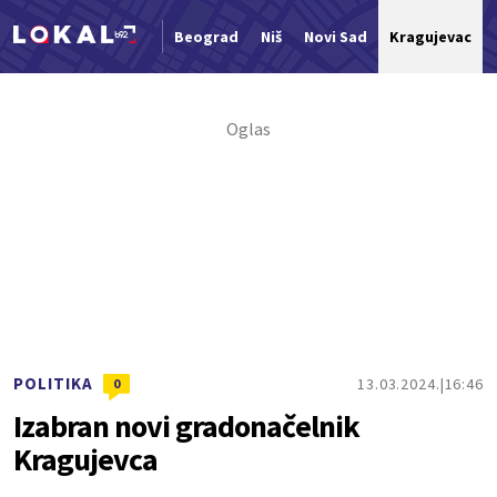
Beograd
Niš
Novi Sad
Kragujevac
Nova vest
POLITIKA
13.03.2024.
16:46
0
Izabran novi gradonačelnik
Kragujevca