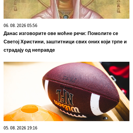
06. 08. 2026 05:56
Данас изговорите ове моћне речи: Помолите се
Светој Христини, заштитници свих оних који трпе и
страдају од неправде
05. 08. 2026 19:16