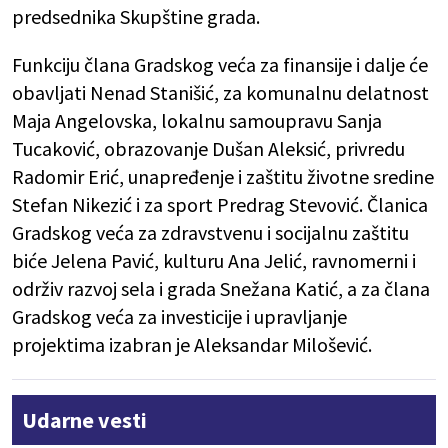
predsednika Skupštine grada.
Funkciju člana Gradskog veća za finansije i dalje će
obavljati Nenad Stanišić, za komunalnu delatnost
Maja Angelovska, lokalnu samoupravu Sanja
Tucaković, obrazovanje Dušan Aleksić, privredu
Radomir Erić, unapređenje i zaštitu životne sredine
Stefan Nikezić i za sport Predrag Stevović. Članica
Gradskog veća za zdravstvenu i socijalnu zaštitu
biće Jelena Pavić, kulturu Ana Jelić, ravnomerni i
održiv razvoj sela i grada Snežana Katić, a za člana
Gradskog veća za investicije i upravljanje
projektima izabran je Aleksandar Milošević.
Udarne vesti