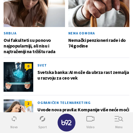
SRBIJA
NEMA ODMORA
Ovi fakulteti su ponovo
Nemački penzioneri rade i do
najpopularniji, ali nisu i
74 godine
najtraženiji na tržištu rada
SVET
0
Svetska banka: AI može da ubrza rast zemalja
u razvoju za ceo vek
OGRANIČEN TELEMARKETING
2
Uvode nova pravila: Kompanije više neće moći
nasumično da zovu građane
✕
Novo
Sport
Video
Menu