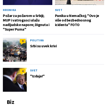
HRONIKA
SVET
Požar za požarom u Srbiji;
Panika u Nemačkoj; "Ovo je
MUP i vatrogasci ulažu
više od bezbednosnog
nadljudske napore; Dignuta i
icidenta" FOTO
"Super Puma"
POLITIKA
0
Srbi su uvek krivi
SVET
4
"Izdaja!"
Biz