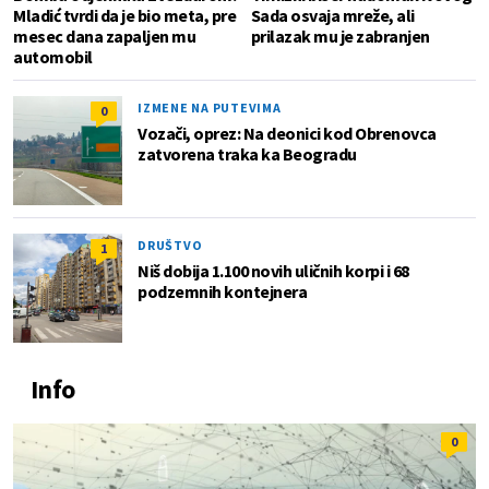
Mladić tvrdi da je bio meta, pre
Sada osvaja mreže, ali
mesec dana zapaljen mu
prilazak mu je zabranjen
automobil
IZMENE NA PUTEVIMA
0
Vozači, oprez: Na deonici kod Obrenovca
zatvorena traka ka Beogradu
DRUŠTVO
1
Niš dobija 1.100 novih uličnih korpi i 68
podzemnih kontejnera
Info
0