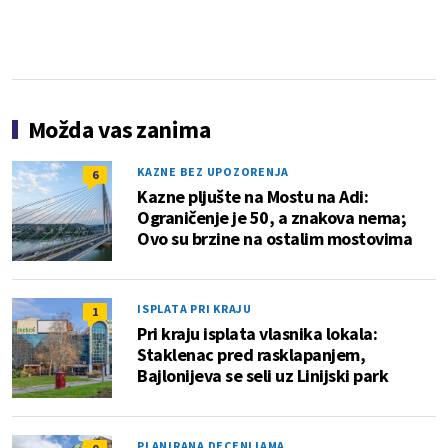
Možda vas zanima
KAZNE BEZ UPOZORENJA
6
Kazne pljušte na Mostu na Adi:
Ograničenje je 50, a znakova nema;
Ovo su brzine na ostalim mostovima
ISPLATA PRI KRAJU
1
Pri kraju isplata vlasnika lokala:
Staklenac pred rasklapanjem,
Bajlonijeva se seli uz Linijski park
PLANIRANA DECENIJAMA