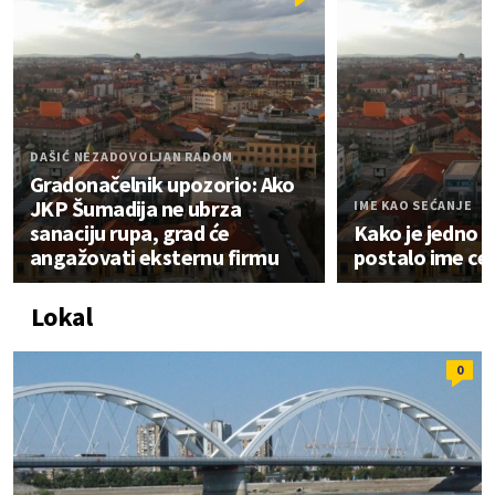
DAŠIĆ NEZADOVOLJAN RADOM
Gradonačelnik upozorio: Ako
JKP Šumadija ne ubrza
IME KAO SEĆANJE
sanaciju rupa, grad će
Kako je jedno v
angažovati eksternu firmu
postalo ime ce
Lokal
0