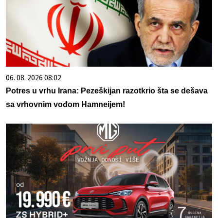
06. 08. 2026 08:02
Potres u vrhu Irana: Pezeškijan razotkrio šta se dešava
sa vrhovnim vođom Hamneijem!