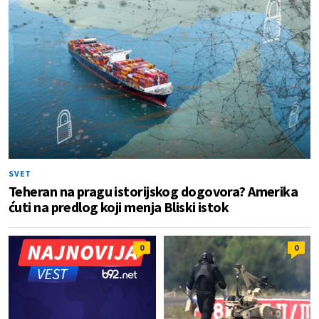
SVET
Teheran na pragu istorijskog dogovora? Amerika
ćuti na predlog koji menja Bliski istok
0
0