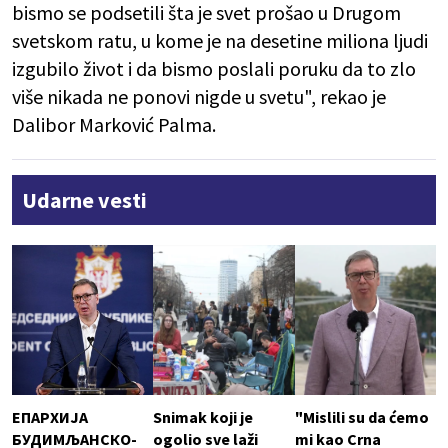
bismo se podsetili šta je svet prošao u Drugom
svetskom ratu, u kome je na desetine miliona ljudi
izgubilo život i da bismo poslali poruku da to zlo
više nikada ne ponovi nigde u svetu", rekao je
Dalibor Marković Palma.
Udarne vesti
ЕПАРХИЈА
Snimak koji je
"Mislili su da ćemo
БУДИМЉАНСКО-
ogolio sve laži
mi kao Crna