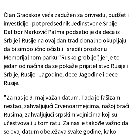
Član Gradskog veća zadužen za privredu, budžet i
investicije i potpredsednik Jedinstvene Srbije
Dalibor Marković Palma podsetio je da deca iz
Srbije i Rusije na ovaj dan tradicionalno okupljaju
da bi simbolično očistili i sredili prostor u
Memorijalnom parku “Rusko groblje”, jer je to
jedan od načina da se pokaže prijateljstvo Rusije i
Srbije, Rusije i Jagodine, dece Jagodine i dece
Rusije.
"Za nas je 9. maj važan datum. Tada je fašizam
nestao, zahvaljujući Crvenoarmejcima, našoj braći
Rusima, zahvaljujući srpskim vojnicima koji su
učestvovali u tom ratu. Za nas je takođe važno da
se ovaj datum obeležava svake godine, kako