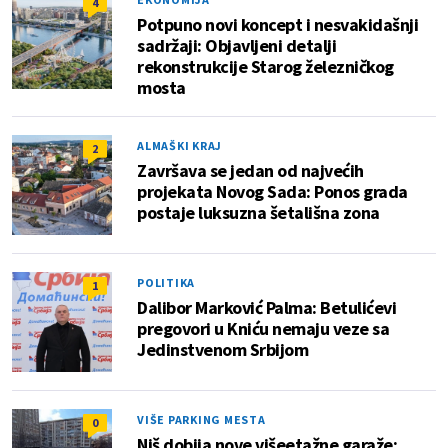
4
Potpuno novi koncept i nesvakidašnji
sadržaji: Objavljeni detalji
rekonstrukcije Starog železničkog
mosta
ALMAŠKI KRAJ
2
Završava se jedan od najvećih
projekata Novog Sada: Ponos grada
postaje luksuzna šetališna zona
POLITIKA
1
Dalibor Marković Palma: Betulićevi
pregovori u Kniću nemaju veze sa
Jedinstvenom Srbijom
VIŠE PARKING MESTA
0
Niš dobija nove višeetažne garaže: