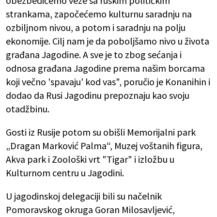
obezbedićemo veze sa ruskim političkim
strankama, započećemo kulturnu saradnju na
ozbiljnom nivou, a potom i saradnju na polju
ekonomije. Cilj nam je da poboljšamo nivo u života
građana Jagodine. A sve je to zbog sećanja i
odnosa građana Jagodine prema našim borcama
koji večno 'spavaju' kod vas", poručio je Konanihin i
dodao da Rusi Jagodinu prepoznaju kao svoju
otadžbinu.
Gosti iz Rusije potom su obišli Memorijalni park
„Dragan Marković Palma“, Muzej voštanih figura,
Akva park i Zoološki vrt "Tigar" i izložbu u
Kulturnom centru u Jagodini.
U jagodinskoj delegaciji bili su načelnik
Pomoravskog okruga Goran Milosavljević,