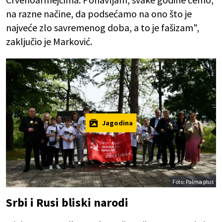
na razne načine, da podsećamo na ono što je
najveće zlo savremenog doba, a to je fašizam",
zaključio je Marković.
Jagodina
Foto: Palma plus
Srbi i Rusi bliski narodi