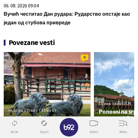
06. 08. 2026 09:04
Вучић честитао Дан рудара: Рударство опстаје као
један од стубова привреде
Povezane vesti
0
ČUVAR TRADICIJE
Ponosni na srp
HLADNA UŽINA I TEČNOST
Nekima vrućine gode: Za
56. put održan
✕
životinje u ZOO vrtu Jagodina
"Prođoh Levač
poseban tretman
Šumadiju"
Novo
Sport
Video
Menu