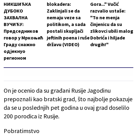
НИКШИЋКА
blokadera:
Gora..." Vučić
ДУБОКО
Zaklinjali se da
razvalio ustaše:
ЗАХВАЛНА
nemaju veze sa
"To ne menja
ВУЧИЋУ:
politikom, a sada
činjenicu da su
Председников
postali skupljači
zlikovci ubili malog
говор у Мркоњић
jeftinih poena i ruše
Dobrića i hiljade
Граду снажно
državu (VIDEO)
drugih!"
одјекнуо
регионом
On je ocenio da su građani Rusije Jagodinu
prepoznali kao bratski grad, što najbolje pokazuje
da se u poslednjih pet godina u ovaj grad doselilo
200 porodica iz Rusije.
Pobratimstvo