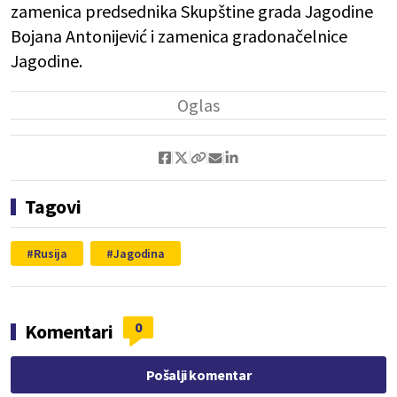
zamenica predsednika Skupštine grada Jagodine
Bojana Antonijević i zamenica gradonačelnice
Jagodine.
Tagovi
Rusija
Jagodina
0
Komentari
Pošalji komentar