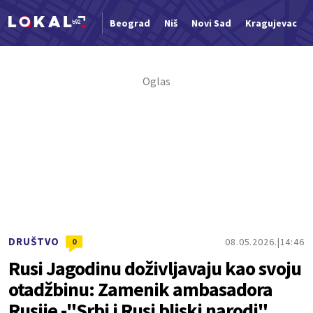
Beograd
Niš
Novi Sad
Kragujevac
Nova vest
DRUŠTVO
08.05.2026.
14:46
0
Rusi Jagodinu doživljavaju kao svoju
otadžbinu: Zamenik ambasadora
Rusije -"Srbi i Rusi bliski narodi"