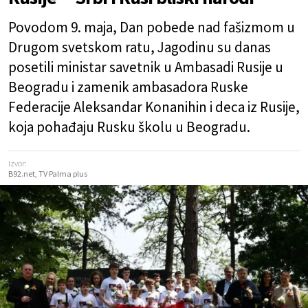
Povodom 9. maja, Dan pobede nad fašizmom u
Drugom svetskom ratu, Jagodinu su danas
posetili ministar savetnik u Ambasadi Rusije u
Beogradu i zamenik ambasadora Ruske
Federacije Aleksandar Konanihin i deca iz Rusije,
koja pohađaju Rusku školu u Beogradu.
Izvor:
B92.net, TV Palma plus