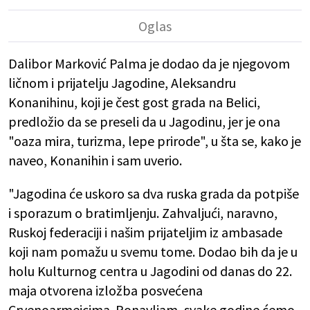
Dalibor Marković Palma je dodao da je njegovom
ličnom i prijatelju Jagodine, Aleksandru
Konanihinu, koji je čest gost grada na Belici,
predložio da se preseli da u Jagodinu, jer je ona
"oaza mira, turizma, lepe prirode", u šta se, kako je
naveo, Konanihin i sam uverio.
"Jagodina će uskoro sa dva ruska grada da potpiše
i sporazum o bratimljenju. Zahvaljući, naravno,
Ruskoj federaciji i našim prijateljim iz ambasade
koji nam pomažu u svemu tome. Dodao bih da je u
holu Kulturnog centra u Jagodini od danas do 22.
maja otvorena izložba posvećena
Crvenoarmejcima. Ponavljam, svake godine ćemo,