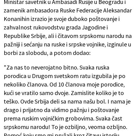
Ministar savetnik u Ambasadi Rusije u Beogradu i
zamenik ambasadora Ruske Federacije Aleksandar
Konanihin izrazio je svoje duboko poštovanje i
zahvalnost rukovodstvu grada Jagodine i
Republike Srbije, ali i čitavom srpskomu narodu na
pažniji i sećanju na ruske i srpske vojnike, izginule u
borbi za slobodu, a potom dodao:
"Za nas to neverojatno bitno. Svaka ruska
porodica u Drugom svetskom ratu izgubila je po
nekoliko članova. Od 10 članova moje porodice,
kući se vratilo samo dvoje. Zamislite koliko je to
teško. Ovde Srbija deli sa nama našu bol. I nama je
drago i prijatno da vidimo pažnju i poštovanje
prema ruskim vojničkim grobovima. Svaka čast
srpskomu narodu! To je ozbiljno, veoma ozbljno.
Pomoć koju smo mi pružali kroz čitavu istoriju,