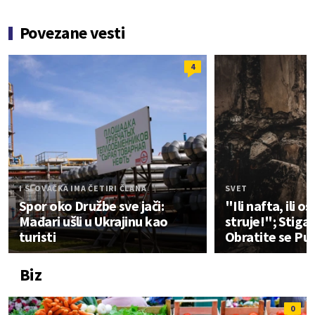
Povezane vesti
4
I SLOVAČKA IMA ČETIRI ČLANA
SVET
Spor oko Družbe sve jači:
"Ili nafta, ili o
Mađari ušli u Ukrajinu kao
struje!"; Stiga
turisti
Obratite se Pu
Biz
0