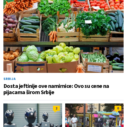
SRBIJA
Dosta jeftinije ove namirnice: Ovo su cene na
pijacama širom Srbije
2
0