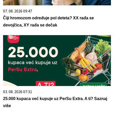
07. 08. 2026 09:47
Čiji hromozom određuje pol deteta? XX rađa se
devojčica, XY rađa se dečak
03. 08. 2026 07:31
25.000 kupaca već kupuje uz PerSu Extra. A ti? Saznaj
više