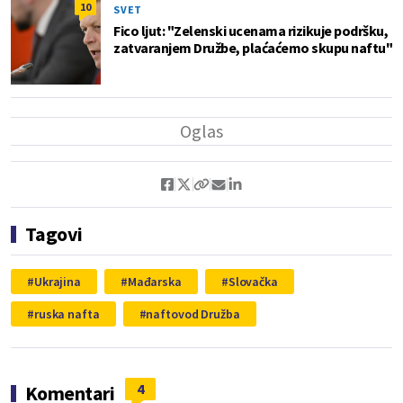
10
SVET
Fico ljut: "Zelenski ucenama rizikuje podršku,
zatvaranjem Družbe, plaćaćemo skupu naftu"
Tagovi
Ukrajina
Mađarska
Slovačka
ruska nafta
naftovod Družba
4
Komentari