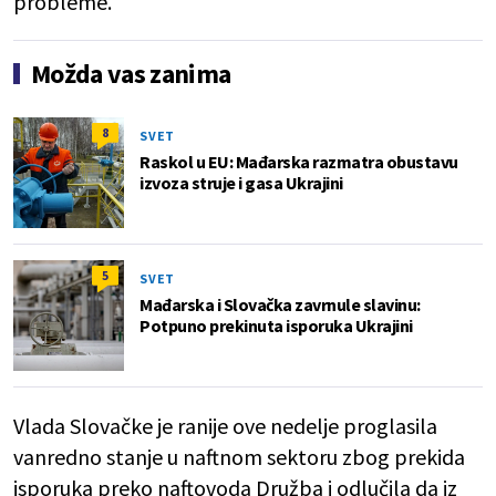
probleme.
Možda vas zanima
8
SVET
Raskol u EU: Mađarska razmatra obustavu
izvoza struje i gasa Ukrajini
5
SVET
Mađarska i Slovačka zavrnule slavinu:
Potpuno prekinuta isporuka Ukrajini
Vlada Slovačke je ranije ove nedelje proglasila
vanredno stanje u naftnom sektoru zbog prekida
isporuka preko naftovoda Družba i odlučila da iz