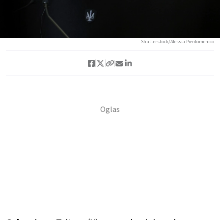
Shutterstock/Alessia Pierdomenico