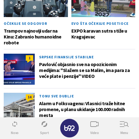
OČEKUJE SE ODGOVOR
EVO ŠTA OČEKUJE POSETIOCE
Trampov najnoviji udar na
EXPO karavan sutra stiže u
Kinu: Zabranio humanoidne
Kragujevac
robote
SRPSKE FINANSIJE STABILNE
1
Pavlović objasnio sve na opozicionim
medijima: "Slažem se sa Malim, ima para za
veće plate i penzije" VIDEO
TONU SVE DUBLJE
14
Alarm u Folksvagenu: Vlasnici traže hitne
promene, u planu ukidanje 100.000 radnih
mesta
✕
Novo
Sport
Video
Menu
Info