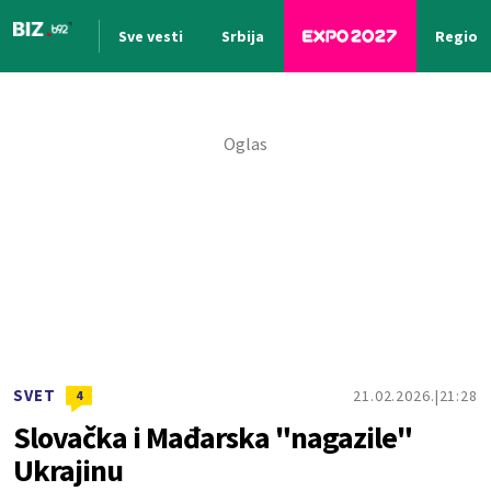
Sve vesti
Srbija
Region
Nova vest
SVET
21.02.2026.
21:28
4
Slovačka i Mađarska "nagazile"
Ukrajinu