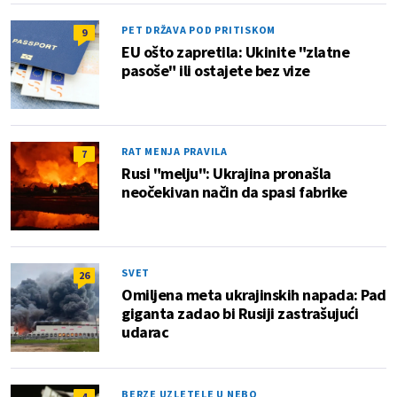
PET DRŽAVA POD PRITISKOM
9
EU ošto zapretila: Ukinite "zlatne
pasoše" ili ostajete bez vize
RAT MENJA PRAVILA
7
Rusi "melju": Ukrajina pronašla
neočekivan način da spasi fabrike
SVET
26
Omiljena meta ukrajinskih napada: Pad
giganta zadao bi Rusiji zastrašujući
udarac
BERZE UZLETELE U NEBO
4