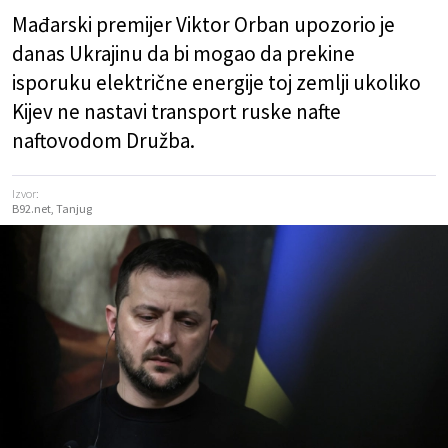
Mađarski premijer Viktor Orban upozorio je
danas Ukrajinu da bi mogao da prekine
isporuku električne energije toj zemlji ukoliko
Kijev ne nastavi transport ruske nafte
naftovodom Družba.
Izvor:
B92.net, Tanjug