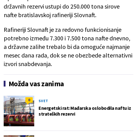
državnih rezervi ustupi do 250.000 tona sirove
nafte bratislavskoj rafineriji Slovnaft.
Rafineriji Slovnaft je za redovno funkcionisanje
potrebno između 7.300 i 7.500 tona nafte dnevno,
a državne zalihe trebalo bi da omoguće najmanje
mesec dana rada, dok se ne obezbede alternativni
izvori snabdevanja.
Možda vas zanima
0
SVET
Energetski rat: Mađarska oslobodila naftu iz
strateških rezervi