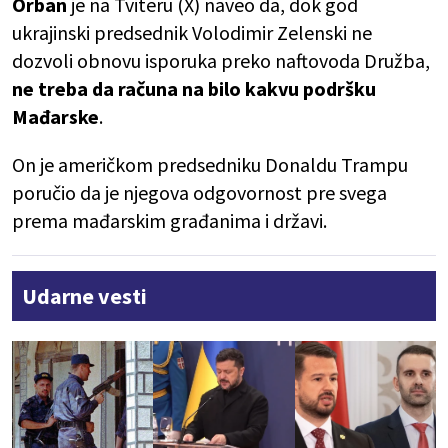
Orban
je na Tviteru (X) naveo da, dok god
ukrajinski predsednik Volodimir Zelenski ne
dozvoli obnovu isporuka preko naftovoda Družba,
ne treba da računa na bilo kakvu podršku
Mađarske
.
On je američkom predsedniku Donaldu Trampu
poručio da je njegova odgovornost pre svega
prema mađarskim građanima i državi.
Udarne vesti