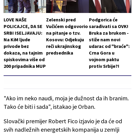
LOVE NAŠE
Zelenski pred
Podgorica će
POLICAJCE, DA SE
Vučićem odgovorio
sarađivati sa OVK!
SRBI ISELJAVAJU:
na pitanje o tzv.
Bruka za brukom -
Na KiM ljude
Kosovu: Odjekuju
stiže nam novi
privode bez
reči ukrajinskog
udarac od "braće":
dokaza, na tajnim
predsednika
Crna Gora u
spiskovima više od
vojnom paktu
200 pripadnika MUP
protiv Srbije?!
"Ako im neko naudi, moja je dužnost da ih branim.
Tako će biti i sada", istakao je Orban.
Slovački premijer Robert Fico izjavio je da će od
svih nadležnih energetskih kompanija u zemlji