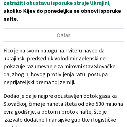
zatražiti obustavu isporuke struje Ukrajini
,
ukoliko Kijev do ponedeljka ne obnovi isporuke
nafte
.
Fico je na svom nalogu na Tviteru naveo da
ukrajinski predsednik Volodimir Zelenski ne
pokazuje razumevanje za mirovni stav Slovačke i
da, zbog njihovog protivljenja ratu, postupa
neprijateljski prema toj zemlji.
Dodao je da je najpre obustavljen dotok gasa ka
Slovačkoj, čime je naneta šteta od oko 500 miliona
evra godišnje, a potom i protok nafte, što je
izazvalo dodatne finansijske gubitke i logističke