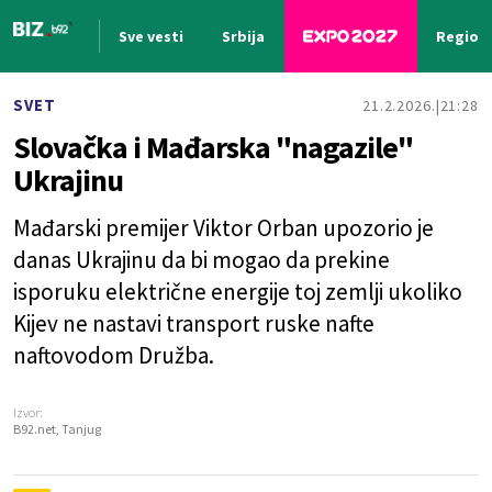
Sve vesti
Srbija
Region
Nova vest
SVET
21.2.2026.
21:28
Slovačka i Mađarska "nagazile"
Ukrajinu
Mađarski premijer Viktor Orban upozorio je
danas Ukrajinu da bi mogao da prekine
isporuku električne energije toj zemlji ukoliko
Kijev ne nastavi transport ruske nafte
naftovodom Družba.
Izvor:
B92.net, Tanjug