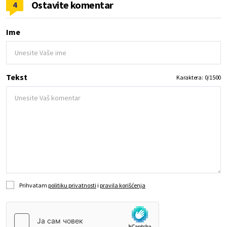
Ostavite komentar
4
Ime
Tekst
Karaktera:
0
/
1500
Prihvatam
politiku privatnosti
i
pravila korišćenja