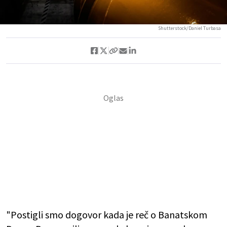
Shutterstock/Daniel Turbasa
"Postigli smo dogovor kada je reč o Banatskom