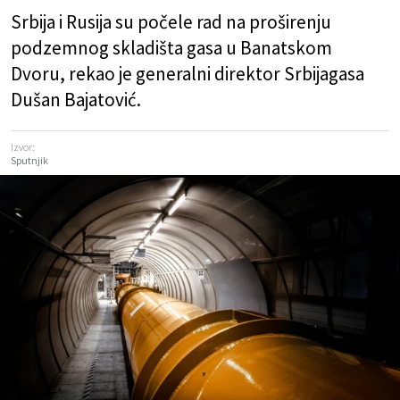
Srbija i Rusija su počele rad na proširenju
podzemnog skladišta gasa u Banatskom
Dvoru, rekao je generalni direktor Srbijagasa
Dušan Bajatović.
Izvor:
Sputnjik