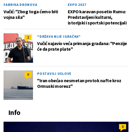
FABRIKA DRONOVA
EXPO 2027
Vučić: "Zbog toga ćemo biti
EXPO karavan posetio Rumu:
vojna sila"
Predstavljeni kulturni,
istorijski i sportski potencijali
"DRŽAVA NIJE IGRAČKA"
2
Vučić najavio veća primanja građana: "Penzije
će da prate plate"
POSTAVILI USLOVE
0
"Iran obećao nesmetan protok nafte kroz
Ormuski moreuz"
Info
0