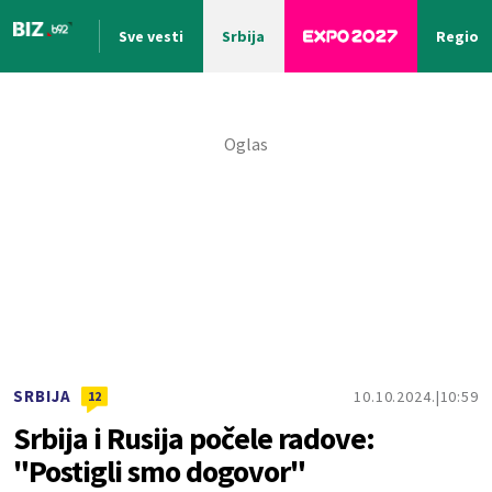
Sve vesti
Srbija
Region
Nova vest
SRBIJA
10.10.2024.
10:59
12
Srbija i Rusija počele radove:
"Postigli smo dogovor"