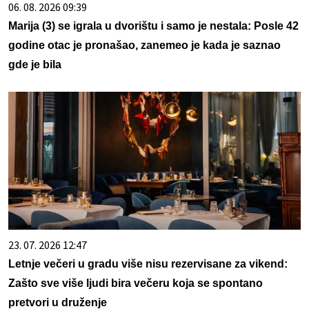
06. 08. 2026 09:39
Marija (3) se igrala u dvorištu i samo je nestala: Posle 42
godine otac je pronašao, zanemeo je kada je saznao
gde je bila
23. 07. 2026 12:47
Letnje večeri u gradu više nisu rezervisane za vikend:
Zašto sve više ljudi bira večeru koja se spontano
pretvori u druženje