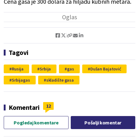
Cena gasa je 300 dolara za hiljadu kubnih metara.
Tagovi
Rusija
Srbija
gas
Dušan Bajatović
Srbijagas
skladište gasa
12
Komentari
Pogledaj komentare
Pošalji komentar