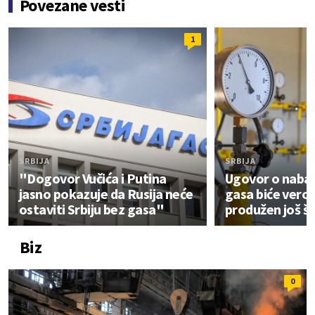
Povezane vesti
1
SRBIJA
SRBIJA
"Dogovor Vučića i Putina
Ugovor o nabav
jasno pokazuje da Rusija neće
gasa biće vero
ostaviti Srbiju bez gasa"
produžen još š
Biz
0