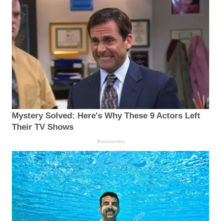
Mystery Solved: Here's Why These 9 Actors Left
Their TV Shows
Brainberries