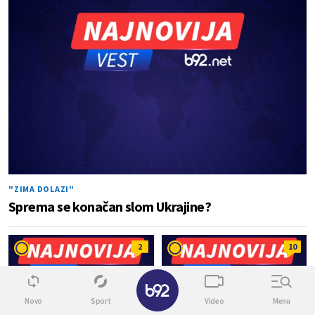
"ZIMA DOLAZI"
Sprema se konačan slom Ukrajine?
2
10
✕
Novo
Sport
Video
Menu