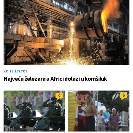
KO JE LISCO?
Najveća železara u Africi dolazi u komšiluk
0
0