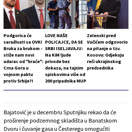
Podgorica će
LOVE NAŠE
Zelenski pred
sarađivati sa OVK!
POLICAJCE, DA SE
Vučićem odgovorio
Bruka za brukom -
SRBI ISELJAVAJU:
na pitanje o tzv.
stiže nam novi
Na KiM ljude
Kosovu: Odjekuju
udarac od "braće":
privode bez
reči ukrajinskog
Crna Gora u
dokaza, na tajnim
predsednika
vojnom paktu
spiskovima više od
protiv Srbije?!
200 pripadnika MUP
Bajatović je u decembru Sputnjiku rekao da će
proširenje podzemnog skladišta u Banatskom
Dvoru i čuvanje gasa u Česteregu omogućiti