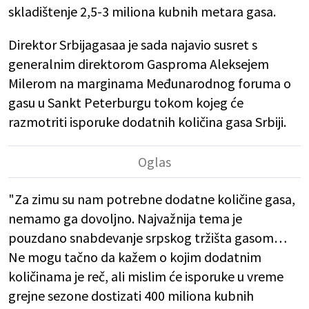
skladištenje 2,5-3 miliona kubnih metara gasa.
Direktor Srbijagasaa je sada najavio susret s
generalnim direktorom Gasproma Aleksejem
Milerom na marginama Međunarodnog foruma o
gasu u Sankt Peterburgu tokom kojeg će
razmotriti isporuke dodatnih količina gasa Srbiji.
"Za zimu su nam potrebne dodatne količine gasa,
nemamo ga dovoljno. Najvažnija tema je
pouzdano snabdevanje srpskog tržišta gasom…
Ne mogu tačno da kažem o kojim dodatnim
količinama je reč, ali mislim će isporuke u vreme
grejne sezone dostizati 400 miliona kubnih