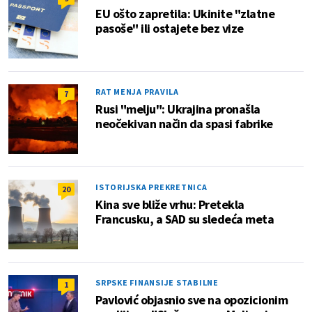
EU ošto zapretila: Ukinite "zlatne
pasoše" ili ostajete bez vize
RAT MENJA PRAVILA
7
Rusi "melju": Ukrajina pronašla
neočekivan način da spasi fabrike
ISTORIJSKA PREKRETNICA
20
Kina sve bliže vrhu: Pretekla
Francusku, a SAD su sledeća meta
SRPSKE FINANSIJE STABILNE
1
Pavlović objasnio sve na opozicionim