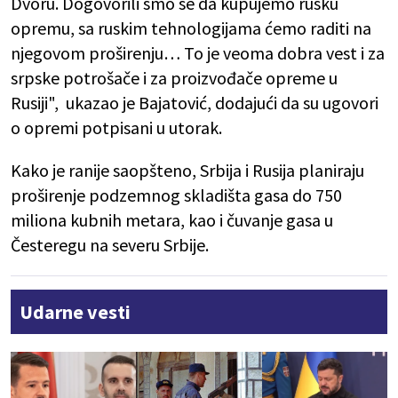
Dvoru. Dogovorili smo se da kupujemo rusku
opremu, sa ruskim tehnologijama ćemo raditi na
njegovom proširenju… To je veoma dobra vest i za
srpske potrošače i za proizvođače opreme u
Rusiji", ukazao je Bajatović, dodajući da su ugovori
o opremi potpisani u utorak.
Kako je ranije saopšteno, Srbija i Rusija planiraju
proširenje podzemnog skladišta gasa do 750
miliona kubnih metara, kao i čuvanje gasa u
Česteregu na severu Srbije.
Udarne vesti