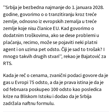
''Srbija je bezbedna najmanje do 1. januara 2028.
godine, govorimo o o tranzitiranju kroz treće
zemlje, odnosno iz evropskih zemalja u treće
zemlje koje nisu članice EU. Kad govorimo o
dodatnim troškovima, ako se dese problemi u
plaćanju, recimo, može se pojaviti neki platni
agent i on uzima pet odsto. Čiji je sad to trošak? I
mnogo takvih drugih stvari'', rekao je Bajatović za
RTS.
Kada je reč o cenama, zvanični podaci govore da je
gas u Evropi 75 odsto, a da je prava istina je da je
od februara poskupeo 100 odsto kao posledica
krize na Bliskom Istoku i dodao da je Srbija
zadržala naftnu formulu.