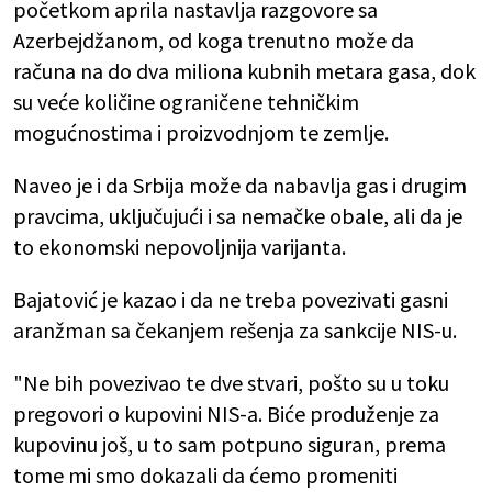
početkom aprila nastavlja razgovore sa
Azerbejdžanom, od koga trenutno može da
računa na do dva miliona kubnih metara gasa, dok
su veće količine ograničene tehničkim
mogućnostima i proizvodnjom te zemlje.
Naveo je i da Srbija može da nabavlja gas i drugim
pravcima, uključujući i sa nemačke obale, ali da je
to ekonomski nepovoljnija varijanta.
Bajatović je kazao i da ne treba povezivati gasni
aranžman sa čekanjem rešenja za sankcije NIS-u.
"Ne bih povezivao te dve stvari, pošto su u toku
pregovori o kupovini NIS-a. Biće produženje za
kupovinu još, u to sam potpuno siguran, prema
tome mi smo dokazali da ćemo promeniti