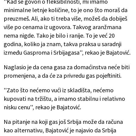
''Kad se govori o fleksibilnosti, mi imamo
minimalne letnje količine, to je ono što moraš da
preuzmeš. Ali, ako ti treba više, možeš da dobiješ
više po cenama iz ugovora. Takvog aranžmana
nema nigde. Tako je bilo i ranije. To je već 20
godina, koliko ja znam, takva praksa u saradnji
između Gasproma i Srbijagasa'', rekao je Bajatović.
Naglasio je da cena gasa za domaćinstva neće biti
promenjena, a da će za privredu gas pojeftiniti.
''Zato što nećemo vući iz skladišta, nećemo
kupovati na tržištu, a imamo stabilnu i relativno
nisku cenu'', rekao je Bajatović.
Na pitanje na koji gas još Srbija može da računa
kao alternativu, Bajatović je najavio da Srbija