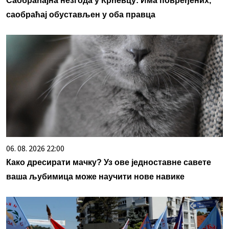
Саобраћајна незгода у Крћевцу: Има повређених,
саобраћај обустављен у оба правца
06. 08. 2026 22:00
Како дресирати мачку? Уз ове једноставне савете
ваша љубимица може научити нове навике