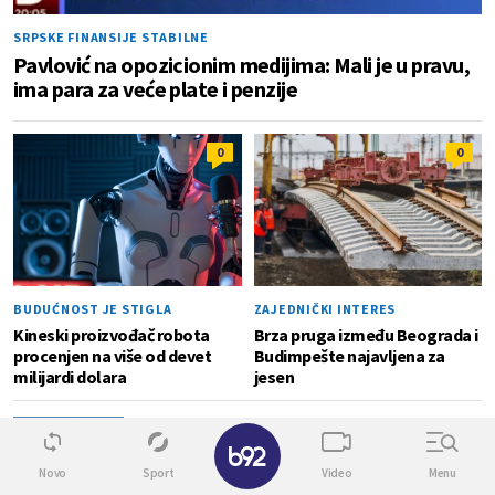
SRPSKE FINANSIJE STABILNE
Pavlović na opozicionim medijima: Mali je u pravu,
ima para za veće plate i penzije
0
0
BUDUĆNOST JE STIGLA
ZAJEDNIČKI INTERES
Kineski proizvođač robota
Brza pruga između Beograda i
procenjen na više od devet
Budimpešte najavljena za
milijardi dolara
jesen
MUKE S VODOSTAJEM
1
✕
Rumunija: Trka sa vremenom da nuklearka
nastavi rad
Novo
Sport
Video
Menu