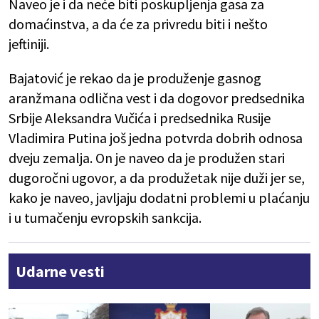
Naveo je i da neće biti poskupljenja gasa za
domaćinstva, a da će za privredu biti i nešto
jeftiniji.
Bajatović je rekao da je produženje gasnog
aranžmana odlična vest i da dogovor predsednika
Srbije Aleksandra Vučića i predsednika Rusije
Vladimira Putina još jedna potvrda dobrih odnosa
dveju zemalja. On je naveo da je produžen stari
dugoročni ugovor, a da produžetak nije duži jer se,
kako je naveo, javljaju dodatni problemi u plaćanju
i u tumačenju evropskih sankcija.
Udarne vesti