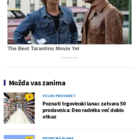
The Best Tarantino Movie Yet
Brainberries
Možda vas zanima
VELIKI PREOKRET
0
Poznati trgovinski lanac zatvara 50
prodavnica: Deo radnika već dobio
otkaz
PROMENA PLANA