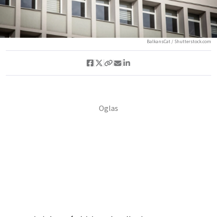
BalkansCat / Shutterstock.com