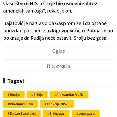
vlasništvo u NIS-u što je bio osnovni zahtev
američkih sankcija", rekao je on.
Bajatović je naglasio da Gasprom želi da ostane
pouzdan partner i da dogovor Vučića i Putina jasno
pokazuje da Rudija neće ostaviti Srbiju bez gasa.
Tagovi
Rusija
Srbija
Aleksandar Vučić
Vladimir Putin
sankcije NIS-u
Dušan Bajatović
Srbijagas
cena gasa