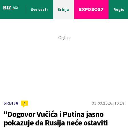
Sve vesti
Srbija
Region
Nova vest
SRBIJA
31.03.2026.
10:18
1
"Dogovor Vučića i Putina jasno
pokazuje da Rusija neće ostaviti