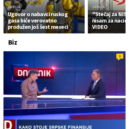
SRBIJA
SRBIJA
Ugovor o nabavci ruskog
"Stečaj za NIS 
gasa biće verovatno
nisam za nacion
produžen još šest meseci
VIDEO
Biz
1