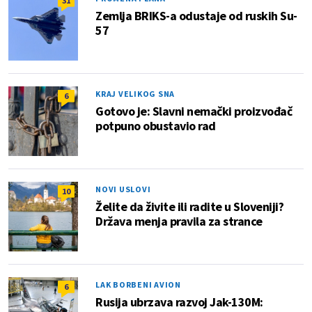
31
Zemlja BRIKS-a odustaje od ruskih Su-
57
KRAJ VELIKOG SNA
6
Gotovo je: Slavni nemački proizvođač
potpuno obustavio rad
NOVI USLOVI
10
Želite da živite ili radite u Sloveniji?
Država menja pravila za strance
LAK BORBENI AVION
6
Rusija ubrzava razvoj Jak-130M: