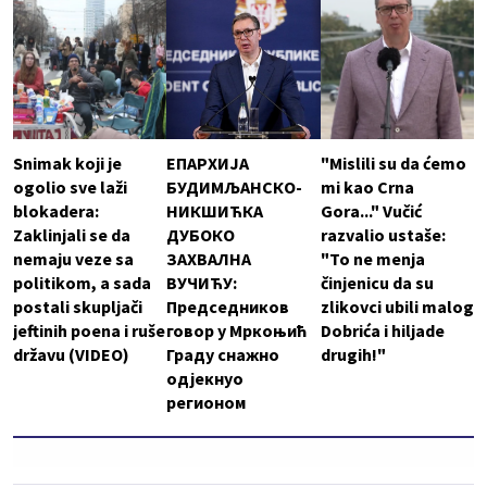
Snimak koji je
ЕПАРХИЈА
"Mislili su da ćemo
ogolio sve laži
БУДИМЉАНСКО-
mi kao Crna
blokadera:
НИКШИЋКА
Gora..." Vučić
Zaklinjali se da
ДУБОКО
razvalio ustaše:
nemaju veze sa
ЗАХВАЛНА
"To ne menja
politikom, a sada
ВУЧИЋУ:
činjenicu da su
postali skupljači
Председников
zlikovci ubili malog
jeftinih poena i ruše
говор у Мркоњић
Dobrića i hiljade
državu (VIDEO)
Граду снажно
drugih!"
одјекнуо
регионом