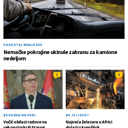
VODOSTAJ MENJA SVE
Nemačke pokrajine ukinule zabranu za kamione
nedeljom
2
2
BEOGRAD NA VODI
KO JE LISCO?
Vučić obilazi radove na
Najveća železara u Africi
rekonstrukciji Starog
dolazi u komšiluk