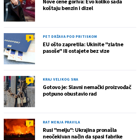
Nove cene goriva: Evo koliko sada
koštaju benzin i dizel
PET DRŽAVA POD PRITISKOM
9
EU ošto zapretila: Ukinite "zlatne
pasoše" ili ostajete bez vize
KRAJ VELIKOG SNA
6
Gotovo je: Slavni nemački proizvođač
potpuno obustavio rad
RAT MENJA PRAVILA
7
Rusi "melju": Ukrajina pronašla
neočekivan način da spasi fabrike