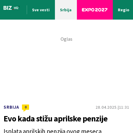
Sve vesti
Srbija
Region
Nova vest
SRBIJA
28.04.2025.
11:31
0
Evo kada stižu aprilske penzije
Isplata aprilskih penzija ovog meseca