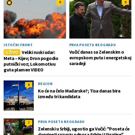
0
0
ISTOČNI FRONT
PRVA POSETA BEOGRADU
Vučić danas sa Zelenskim o
UŽIVO
Veliki ruski udar:
evropskom putu i energetskoj
Meta – Kijev; Dron pogodio
saradnji
putnički voz; Lokomotivu
guta plamen VIDEO
REGION
0
Ko će na čelo Mađarske?; Tisa danas bira
između tri kandidata
PRVA POSETA BEOGRADU
7
Zelenski u Srbiji, ugostio ga Vučić: "Poseta će
doprineti razvoju odnosa Srbije i Ukrajine"