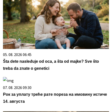
05. 08. 2026 06:45
Šta dete nasleđuje od oca, a šta od majke? Sve što
treba da znate o genetici
07. 08. 2026 09:30
Рок за уплату треће рате пореза на имовину истиче
14. августа