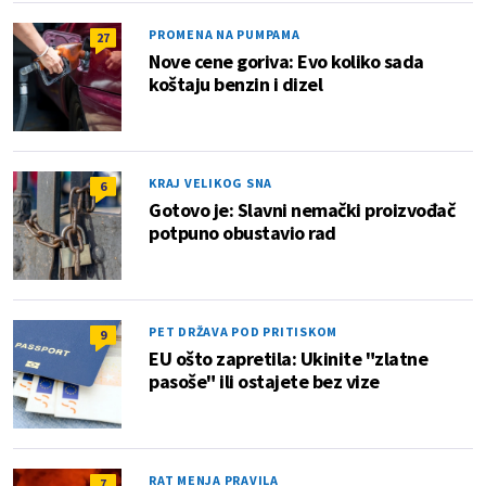
PROMENA NA PUMPAMA
27
Nove cene goriva: Evo koliko sada
koštaju benzin i dizel
KRAJ VELIKOG SNA
6
Gotovo je: Slavni nemački proizvođač
potpuno obustavio rad
PET DRŽAVA POD PRITISKOM
9
EU ošto zapretila: Ukinite "zlatne
pasoše" ili ostajete bez vize
RAT MENJA PRAVILA
7