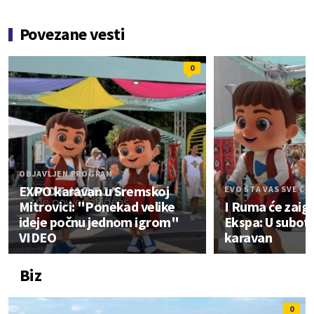
Povezane vesti
0
OBJAVLJEN PROGRAM
EXPO karavan u Sremskoj
EVO ŠTA VAS SVE ČE
Mitrovici: "Ponekad velike
I Ruma će zaigr
ideje počnu jednom igrom"
Ekspa: U subot
VIDEO
karavan
Biz
0