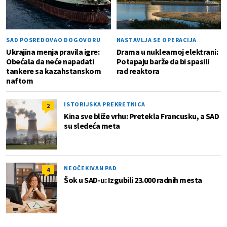
SAD POSREDOVAO DOGOVORU
NASTAVLJA SE OPERACIJA
Ukrajina menja pravila igre:
Drama u nuklearnoj elektrani:
Obećala da neće napadati
Potapaju barže da bi spasili
tankere sa kazahstanskom
rad reaktora
naftom
ISTORIJSKA PREKRETNICA
2
Kina sve bliže vrhu: Pretekla Francusku, a SAD
su sledeća meta
NEOČEKIVAN PAD
4
Šok u SAD-u: Izgubili 23.000 radnih mesta