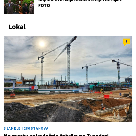
FOTO
Lokal
1
3 LAMELE I 280 STANOVA
Na mestu nekadašnje fabrike na Zvezdari