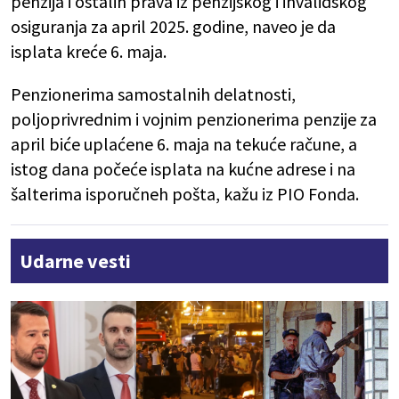
penzija i ostalih prava iz penzijskog i invalidskog
osiguranja za april 2025. godine, naveo je da
isplata kreće 6. maja.
Penzionerima samostalnih delatnosti,
poljoprivrednim i vojnim penzionerima penzije za
april biće uplaćene 6. maja na tekuće račune, a
istog dana počeće isplata na kućne adrese i na
šalterima isporučneh pošta, kažu iz PIO Fonda.
Udarne vesti