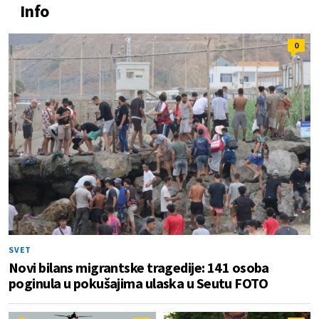
Info
0
SVET
Novi bilans migrantske tragedije: 141 osoba
poginula u pokušajima ulaska u Seutu FOTO