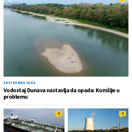
EKSTREMNA SUŠA
Vodostaj Dunava nastavlja da opada: Komšije u
problemu
0
0