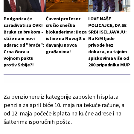
Podgorica će
Čuveni profesor
LOVE NAŠE
sarađivati sa OVK!
srušio sneška
POLICAJCE, DA SE
Bruka za brukom -
blokaderima: Doza
SRBI ISELJAVAJU:
stiže nam novi
istine na Novoj S o
Na KiM ljude
udarac od "braće":
davanju novca
privode bez
Crna Gora u
građanima!
dokaza, na tajnim
vojnom paktu
spiskovima više od
protiv Srbije?!
200 pripadnika MUP
Za penzionere iz kategorije zaposlenih isplata
penzija za april biće 10. maja na tekuće račune, a
od 12. maja počeće isplata na kućne adrese i na
šalterima isporučnih pošta.