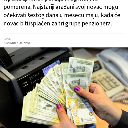
pomerena. Najstariji građani svoj novac mogu
očekivati šestog dana u mesecu maju, kada će
novac biti isplaćen za tri grupe penzionera.
Izvor:
Blic/Anica Jelovac