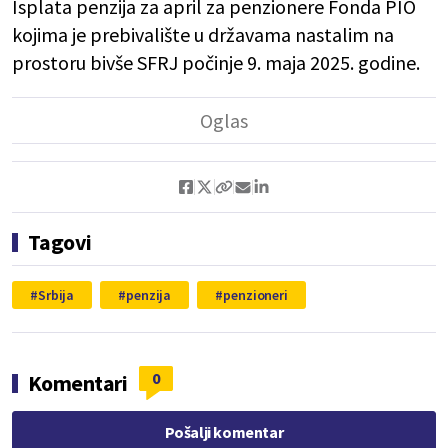
Isplata penzija za april za penzionere Fonda PIO
kojima je prebivalište u državama nastalim na
prostoru bivše SFRJ počinje 9. maja 2025. godine.
Tagovi
Srbija
penzija
penzioneri
0
Komentari
Pošalji komentar