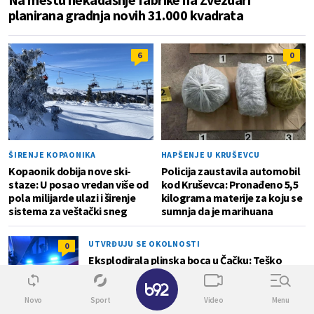
planirana gradnja novih 31.000 kvadrata
6
0
ŠIRENJE KOPAONIKA
HAPŠENJE U KRUŠEVCU
Kopaonik dobija nove ski-
Policija zaustavila automobil
staze: U posao vredan više od
kod Kruševca: Pronađeno 5,5
pola milijarde ulazi i širenje
kilograma materije za koju se
sistema za veštački sneg
sumnja da je marihuana
UTVRĐUJU SE OKOLNOSTI
0
Eksplodirala plinska boca u Čačku: Teško
povređen muškarac, primljen na intenzivnu
✕
negu
Novo
Sport
Video
Menu