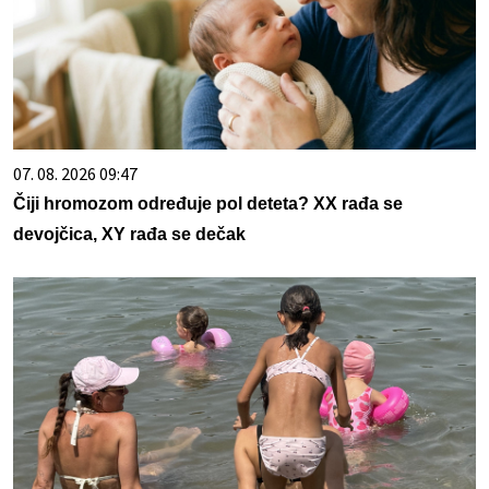
07. 08. 2026 09:47
Čiji hromozom određuje pol deteta? XX rađa se
devojčica, XY rađa se dečak