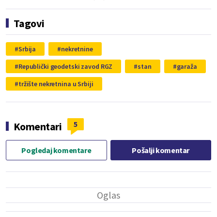
Tagovi
Srbija
nekretnine
Republički geodetski zavod RGZ
stan
garaža
tržište nekretnina u Srbiji
5
Komentari
Pogledaj komentare
Pošalji komentar