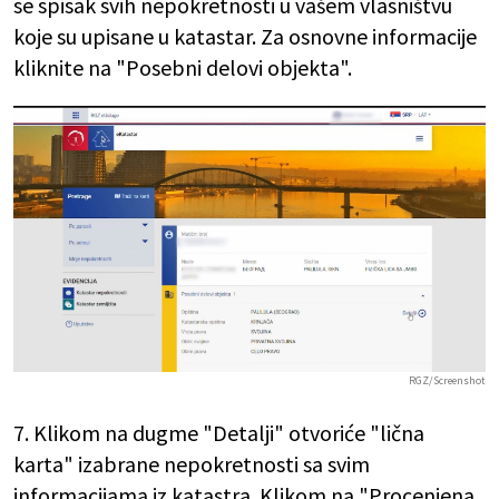
se spisak svih nepokretnosti u vašem vlasništvu
koje su upisane u katastar. Za osnovne informacije
kliknite na "Posebni delovi objekta".
RGZ/Screenshot
7. Klikom na dugme "Detalji" otvoriće "lična
karta" izabrane nepokretnosti sa svim
informacijama iz katastra. Klikom na "Procenjena