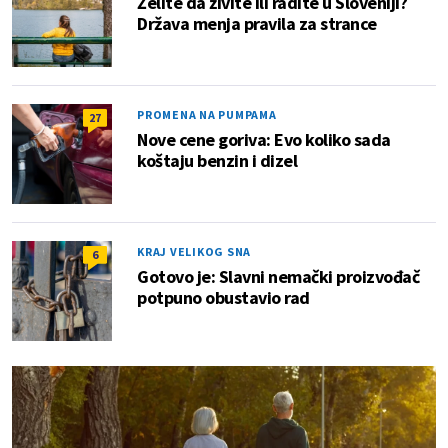
Želite da živite ili radite u Sloveniji?
Država menja pravila za strance
PROMENA NA PUMPAMA
27
Nove cene goriva: Evo koliko sada
koštaju benzin i dizel
KRAJ VELIKOG SNA
6
Gotovo je: Slavni nemački proizvođač
potpuno obustavio rad