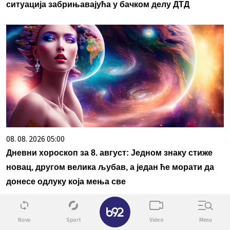
ситуација забрињавајућа у бачком делу ДТД
08. 08. 2026 05:00
Дневни хороскоп за 8. август: Једном знаку стиже
новац, другом велика љубав, а један ће морати да
донесе одлуку која мења све
✕
Povezane vesti
Novo
Sport
Video
Menu