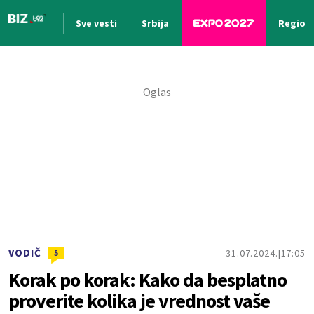
Sve vesti
Srbija
Region
Nova vest
VODIČ
31.07.2024.
17:05
5
Korak po korak: Kako da besplatno
proverite kolika je vrednost vaše