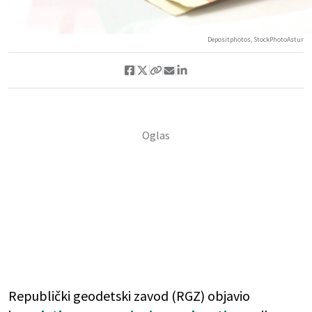
Depositphotos, StockPhotoAstur
Republički geodetski zavod (RGZ) objavio