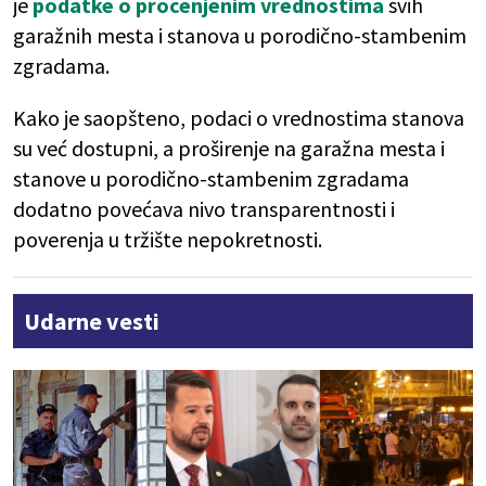
je
podatke o procenjenim vrednostima
svih
garažnih mesta i stanova u porodično-stambenim
zgradama.
Kako je saopšteno, podaci o vrednostima stanova
su već dostupni, a proširenje na garažna mesta i
stanove u porodično-stambenim zgradama
dodatno povećava nivo transparentnosti i
poverenja u tržište nepokretnosti.
Udarne vesti