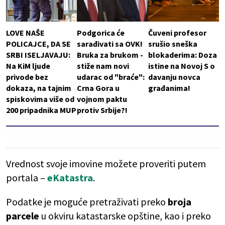
LOVE NAŠE
Podgorica će
Čuveni profesor
POLICAJCE, DA SE
sarađivati sa OVK!
srušio sneška
SRBI ISELJAVAJU:
Bruka za brukom -
blokaderima: Doza
Na KiM ljude
stiže nam novi
istine na Novoj S o
privode bez
udarac od "braće":
davanju novca
dokaza, na tajnim
Crna Gora u
građanima!
spiskovima više od
vojnom paktu
200 pripadnika MUP
protiv Srbije?!
Vrednost svoje imovine možete proveriti putem
portala –
eKatastra
.
Podatke je moguće pretraživati preko
broja
parcele
u okviru katastarske opštine, kao i preko