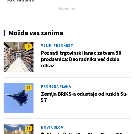
Brainberries
Možda vas zanima
VELIKI PREOKRET
0
Poznati trgovinski lanac zatvara 50
prodavnica: Deo radnika već dobio
otkaz
PROMENA PLANA
33
Zemlja BRIKS-a odustaje od ruskih Su-
57
NOVI USLOVI
11