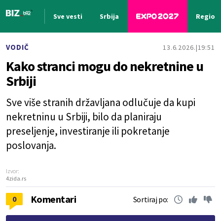
Sve vesti
Srbija
Region
Nova vest
VODIČ
13.6.2026.
19:51
Kako stranci mogu do nekretnine u
Srbiji
Sve više stranih državljana odlučuje da kupi
nekretninu u Srbiji, bilo da planiraju
preseljenje, investiranje ili pokretanje
poslovanja.
Izvor:
4zida.rs
Komentari
0
Sortiraj po: