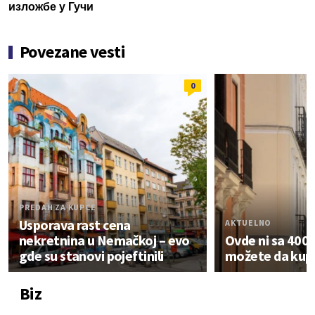
изложбе у Гучи
Povezane vesti
0
PREDAH ZA KUPCE
Usporava rast cena
AKTUELNO
nekretnina u Nemačkoj – evo
Ovde ni sa 400.
gde su stanovi pojeftinili
možete da kupi
Biz