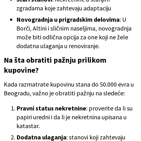
zgradama koje zahtevaju adaptaciju
Novogradnja u prigradskim delovima
: U
Borči, Altini i sličnim naseljima, novogradnja
može biti odlična opcija za one koji ne žele
dodatna ulaganja u renoviranje.
Na šta obratiti pažnju prilikom
kupovine?
Kada razmatrate kupovinu stana do 50.000 evra u
Beogradu, važno je obratiti pažnju na sledeće:
Pravni status nekretnine
: proverite da li su
papiri uredni i da li je nekretnina upisana u
katastar.
Dodatna ulaganja
: stanovi koji zahtevaju