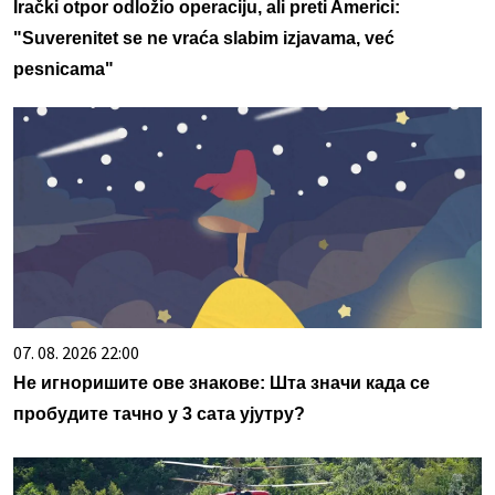
Irački otpor odložio operaciju, ali preti Americi:
"Suverenitet se ne vraća slabim izjavama, već
pesnicama"
07. 08. 2026 22:00
Не игноришите ове знакове: Шта значи када се
пробудите тачно у 3 сата ујутру?