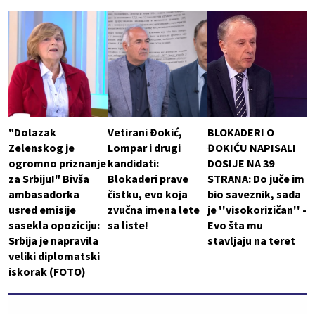
"Dolazak
Vetirani Đokić,
BLOKADERI O
Zelenskog je
Lompar i drugi
ĐOKIĆU NAPISALI
ogromno priznanje
kandidati:
DOSIJE NA 39
za Srbiju!" Bivša
Blokaderi prave
STRANA: Do juče im
ambasadorka
čistku, evo koja
bio saveznik, sada
usred emisije
zvučna imena lete
je ''visokorizičan'' -
sasekla opoziciju:
sa liste!
Evo šta mu
Srbija je napravila
stavljaju na teret
veliki diplomatski
iskorak (FOTO)