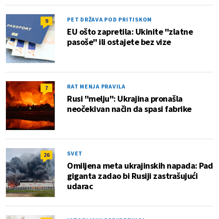
PET DRŽAVA POD PRITISKOM
9
EU ošto zapretila: Ukinite "zlatne
pasoše" ili ostajete bez vize
RAT MENJA PRAVILA
7
Rusi "melju": Ukrajina pronašla
neočekivan način da spasi fabrike
SVET
26
Omiljena meta ukrajinskih napada: Pad
giganta zadao bi Rusiji zastrašujući
udarac