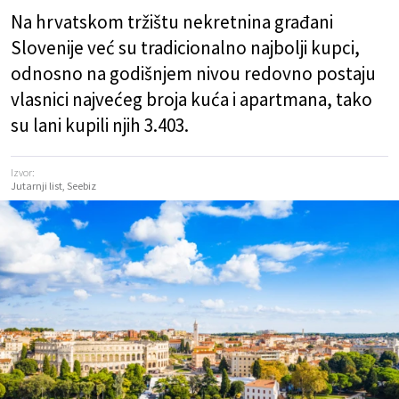
Na hrvatskom tržištu nekretnina građani
Slovenije već su tradicionalno najbolji kupci,
odnosno na godišnjem nivou redovno postaju
vlasnici najvećeg broja kuća i apartmana, tako
su lani kupili njih 3.403.
Izvor:
Jutarnji list, Seebiz