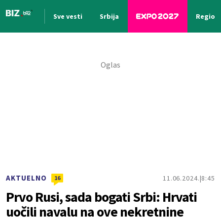
Sve vesti
Srbija
Region
Nova vest
AKTUELNO
11.06.2024.
8:45
16
Prvo Rusi, sada bogati Srbi: Hrvati
uočili navalu na ove nekretnine