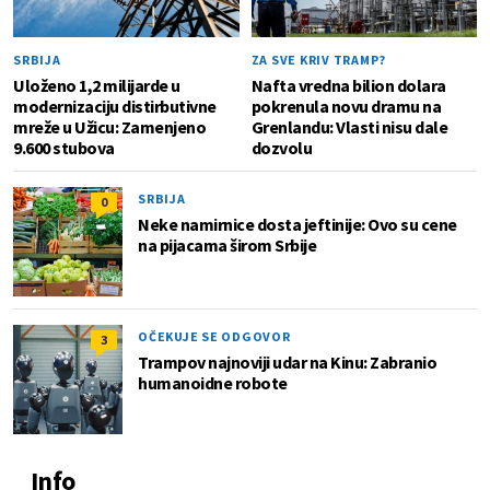
SRBIJA
ZA SVE KRIV TRAMP?
Uloženo 1,2 milijarde u
Nafta vredna bilion dolara
modernizaciju distirbutivne
pokrenula novu dramu na
mreže u Užicu: Zamenjeno
Grenlandu: Vlasti nisu dale
9.600 stubova
dozvolu
SRBIJA
0
Neke namirnice dosta jeftinije: Ovo su cene
na pijacama širom Srbije
OČEKUJE SE ODGOVOR
3
Trampov najnoviji udar na Kinu: Zabranio
humanoidne robote
Info