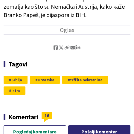
zemalja kao što su Nemačka i Austrija, kako kaže
Branko Papeš, je dijaspora iz BIH.
Tagovi
Srbija
Hrvatska
tržište nekretnina
Istra
16
Komentari
Pogledaj komentare
Pošalji komentar