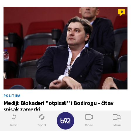
0
POLITIKA
Mediji: Blokaderi "otpisali" i Bodirogu – čitav
spisak zamerki
✕
Novo
Sport
Video
Menu
0
0