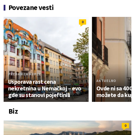
Povezane vesti
0
PREDAH ZA KUPCE
Usporava rast cena
AKTUELNO
nekretnina u Nemačkoj – evo
Ovde ni sa 400.
gde su stanovi pojeftinili
možete da kupi
Biz
0