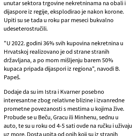
unutar sektora trgovine nekretninama na obali i
dijaspore iz regije, eksplodirao je nakon korone.
Upiti su se tada u roku par meseci bukvalno
udeseterostručili.
"U 2022. godini 36% svih kupovina nekretnina u
Hrvatskoj realizovano je od strane stranih
državljana, a po mom mišljenju barem 50%
kupaca pripada dijaspori iz regiona", navodi B.
Papeš.
Dodaje da su im Istra i Kvarner posebno
interesantne zbog relativne blizine i izvanredne
prometne povezanosti s mestima u kojima žive.
Probude se u Beču, Gracu ili Minhenu, sednu u
auto, te su u roku od 4-5 sati ovde na ručku i uživaju
uz more. Dosta upita od onih koji su iz stranih