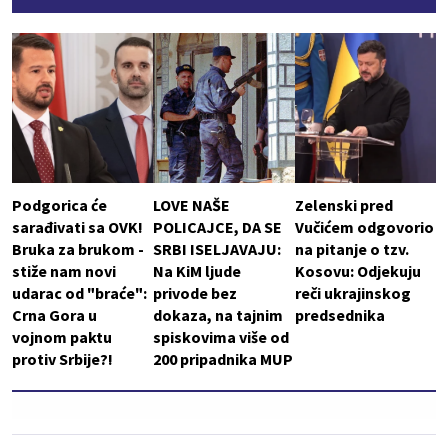
Podgorica će
LOVE NAŠE
Zelenski pred
sarađivati sa OVK!
POLICAJCE, DA SE
Vučićem odgovorio
Bruka za brukom -
SRBI ISELJAVAJU:
na pitanje o tzv.
stiže nam novi
Na KiM ljude
Kosovu: Odjekuju
udarac od "braće":
privode bez
reči ukrajinskog
Crna Gora u
dokaza, na tajnim
predsednika
vojnom paktu
spiskovima više od
protiv Srbije?!
200 pripadnika MUP