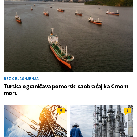
BEZ OBJAŠNJENJA
Turska ograničava pomorski saobraćaj ka Crnom
moru
0
2