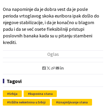
Ona napominje da je dobra vest da je posle
perioda vrtoglavog skoka euribora ipak došlo do
njegove stabilizacije, i da je konačno u blagom
padu i da se već osete fleksibilniji pristupi
poslovnih banaka kada su u pitanju stambeni
krediti.
Tagovi
Srbija
kupovina stana
tržište nekretnina u Srbiji
iznajmljivanje stana