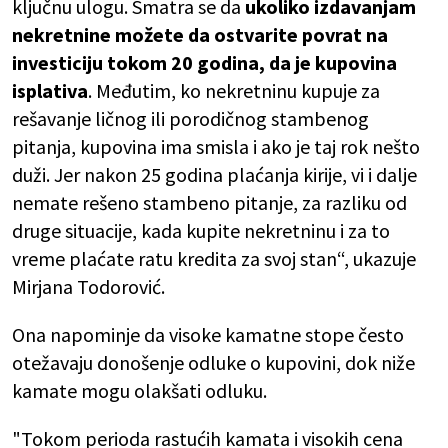
ključnu ulogu. Smatra se da
ukoliko izdavanjam
nekretnine možete da ostvarite povrat na
investiciju tokom 20 godina, da je kupovina
isplativa
. Međutim, ko nekretninu kupuje za
rešavanje ličnog ili porodičnog stambenog
pitanja, kupovina ima smisla i ako je taj rok nešto
duži. Jer nakon 25 godina plaćanja kirije, vi i dalje
nemate rešeno stambeno pitanje, za razliku od
druge situacije, kada kupite nekretninu i za to
vreme plaćate ratu kredita za svoj stan“, ukazuje
Mirjana Todorović.
Ona napominje da visoke kamatne stope često
otežavaju donošenje odluke o kupovini, dok niže
kamate mogu olakšati odluku.
"Tokom perioda rastućih kamata i visokih cena