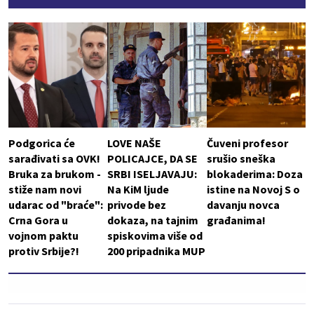
Podgorica će
LOVE NAŠE
Čuveni profesor
sarađivati sa OVK!
POLICAJCE, DA SE
srušio sneška
Bruka za brukom -
SRBI ISELJAVAJU:
blokaderima: Doza
stiže nam novi
Na KiM ljude
istine na Novoj S o
udarac od "braće":
privode bez
davanju novca
Crna Gora u
dokaza, na tajnim
građanima!
vojnom paktu
spiskovima više od
protiv Srbije?!
200 pripadnika MUP