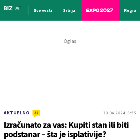
Sve vesti
Srbija
Region
Nova vest
AKTUELNO
30.04.2024.
8:55
32
Izračunato za vas: Kupiti stan ili biti
podstanar – šta je isplativije?