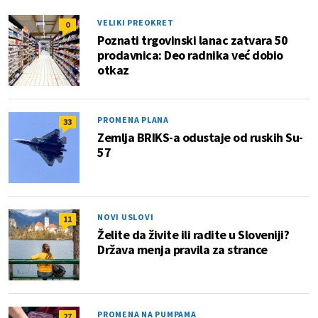
VELIKI PREOKRET
0
Poznati trgovinski lanac zatvara 50
prodavnica: Deo radnika već dobio
otkaz
PROMENA PLANA
33
Zemlja BRIKS-a odustaje od ruskih Su-
57
NOVI USLOVI
11
Želite da živite ili radite u Sloveniji?
Država menja pravila za strance
PROMENA NA PUMPAMA
27