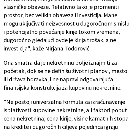
vlasničke obaveze. Relativno lako je promeniti
prostor, bez velikih obaveza i investicija. Mane
mogu uključivati neizvesnost u dugoročnom smislu
i potencijalno povećanje kirije tokom vremena,
dugoročno gledajući ovde je kirija trošak, a ne
investicija“, kaže Mirjana Todorović.
Ona smatra da je nekretninu bolje iznajmiti za
početak, dok se ne definišu životni planovi, mesto
ili država boravka, i ne napravi odgovarajuća
finansijska konstrukcija za kupovinu nekretnine.
"Ne postoji univerzalna formula za izračunavanje
isplativosti kupovine nekretnine, ali faktori poput
cena nekretnina, cena kirije, visine kamatnih stopa
na kredite i dugoročnih ciljeva pojedinca igraju