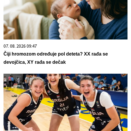
07. 08. 2026 09:47
Čiji hromozom određuje pol deteta? XX rađa se
devojčica, XY rađa se dečak