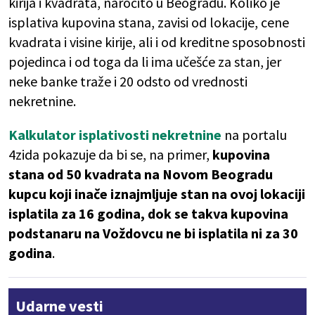
kirija i kvadrata, naročito u Beogradu. Koliko je
isplativa kupovina stana, zavisi od lokacije, cene
kvadrata i visine kirije, ali i od kreditne sposobnosti
pojedinca i od toga da li ima učešće za stan, jer
neke banke traže i 20 odsto od vrednosti
nekretnine.
Kalkulator isplativosti nekretnine
na portalu
4zida pokazuje da bi se, na primer,
kupovina
stana od 50 kvadrata na Novom Beogradu
kupcu koji inače iznajmljuje stan na ovoj lokaciji
isplatila za 16 godina, dok se takva kupovina
podstanaru na Voždovcu ne bi isplatila ni za 30
godina
.
Udarne vesti