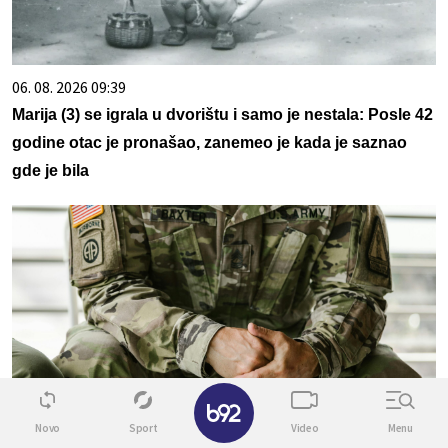
06. 08. 2026 09:39
Marija (3) se igrala u dvorištu i samo je nestala: Posle 42
godine otac je pronašao, zanemeo je kada je saznao
gde je bila
✕
08. 08. 2026 04:44
Novo
Sport
Video
Menu