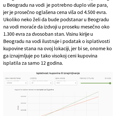
u Beogradu na vodi je potrebno duplo više para,
jer je prosečno oglašena cena viša od 4.500 evra.
Ukoliko neko želi da bude podstanar u Beogradu
na vodi moraće da izdvoji u proseku mesečno oko
1.300 evra za dvosoban stan. Visinu kirije u
Beogradu na vodi ilustruje i podatak o isplativosti
kupovine stana na ovoj lokaciji, jer bi se, onome ko
ga iznajmljuje po tako visokoj ceni kupovina
isplatila za samo 12 godina.