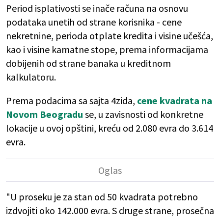
Period isplativosti se inače računa na osnovu
podataka unetih od strane korisnika - cene
nekretnine, perioda otplate kredita i visine učešća,
kao i visine kamatne stope, prema informacijama
dobijenih od strane banaka u kreditnom
kalkulatoru.
Prema podacima sa sajta 4zida,
cene kvadrata na
Novom Beogradu
se, u zavisnosti od konkretne
lokacije u ovoj opštini, kreću od 2.080 evra do 3.614
evra.
"U proseku je za stan od 50 kvadrata potrebno
izdvojiti oko 142.000 evra. S druge strane, prosečna