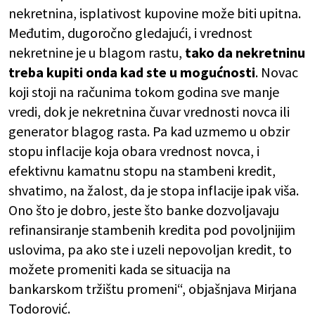
nekretnina, isplativost kupovine može biti upitna.
Međutim, dugoročno gledajući, i vrednost
nekretnine je u blagom rastu,
tako da nekretninu
treba kupiti onda kad ste u mogućnosti
. Novac
koji stoji na računima tokom godina sve manje
vredi, dok je nekretnina čuvar vrednosti novca ili
generator blagog rasta. Pa kad uzmemo u obzir
stopu inflacije koja obara vrednost novca, i
efektivnu kamatnu stopu na stambeni kredit,
shvatimo, na žalost, da je stopa inflacije ipak viša.
Ono što je dobro, jeste što banke dozvoljavaju
refinansiranje stambenih kredita pod povoljnijim
uslovima, pa ako ste i uzeli nepovoljan kredit, to
možete promeniti kada se situacija na
bankarskom tržištu promeni“, objašnjava Mirjana
Todorović.