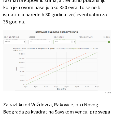
razmatra kupovinu stana, a trenutno plaća kiriju
koja je u ovom naselju oko 350 evra, to se ne bi
isplatilo u narednih 30 godina, već eventualno za
35 godina.
4zida
Za razliku od Voždovca, Rakovice, pa i Novog
Beograda za kvadrat na Savskom vencu, pre svega