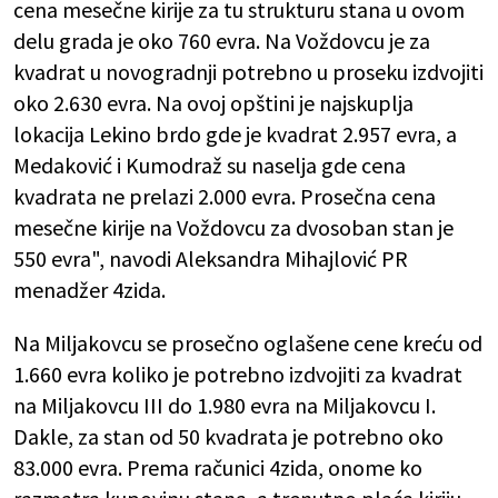
cena mesečne kirije za tu strukturu stana u ovom
delu grada je oko 760 evra. Na Voždovcu je za
kvadrat u novogradnji potrebno u proseku izdvojiti
oko 2.630 evra. Na ovoj opštini je najskuplja
lokacija Lekino brdo gde je kvadrat 2.957 evra, a
Medaković i Kumodraž su naselja gde cena
kvadrata ne prelazi 2.000 evra. Prosečna cena
mesečne kirije na Voždovcu za dvosoban stan je
550 evra", navodi Aleksandra Mihajlović PR
menadžer 4zida.
Na Miljakovcu se prosečno oglašene cene kreću od
1.660 evra koliko je potrebno izdvojiti za kvadrat
na Miljakovcu III do 1.980 evra na Miljakovcu I.
Dakle, za stan od 50 kvadrata je potrebno oko
83.000 evra. Prema računici 4zida, onome ko