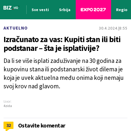
Sve vesti
Srbija
Region
Nova vest
AKTUELNO
30.4.2024.
8:55
Izračunato za vas: Kupiti stan ili biti
podstanar – šta je isplativije?
Da li se više isplati zaduživanje na 30 godina za
kupovinu stana ili podstanarski život dilema je
koja je uvek aktuelna među onima koji nemaju
svoj krov nad glavom.
Izvor:
4zida
Ostavite komentar
32