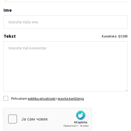
Ime
Tekst
Karaktera:
0
/
1500
Prihvatam
politiku privatnosti
i
pravila korišćenja