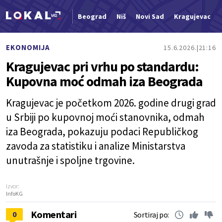
Beograd
Niš
Novi Sad
Kragujevac
Nova vest
EKONOMIJA
15.6.2026.
21:16
Kragujevac pri vrhu po standardu:
Kupovna moć odmah iza Beograda
Kragujevac je početkom 2026. godine drugi grad
u Srbiji po kupovnoj moći stanovnika, odmah
iza Beograda, pokazuju podaci Republičkog
zavoda za statistiku i analize Ministarstva
unutrašnje i spoljne trgovine.
Izvor:
InfoKG
Komentari
0
Sortiraj po: