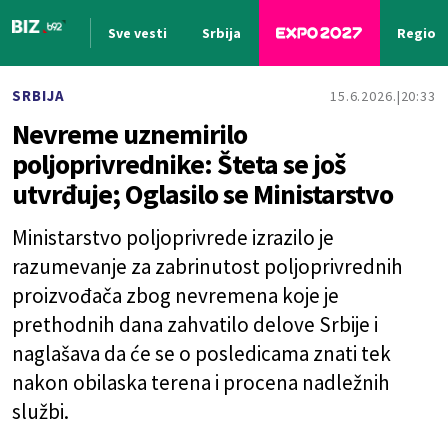
Sve vesti
Srbija
Region
Nova vest
SRBIJA
15.6.2026.
20:33
Nevreme uznemirilo
poljoprivrednike: Šteta se još
utvrđuje; Oglasilo se Ministarstvo
Ministarstvo poljoprivrede izrazilo je
razumevanje za zabrinutost poljoprivrednih
proizvođača zbog nevremena koje je
prethodnih dana zahvatilo delove Srbije i
naglašava da će se o posledicama znati tek
nakon obilaska terena i procena nadležnih
službi.