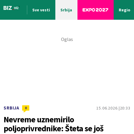
Sve vesti
Srbija
Region
Nova vest
SRBIJA
15.06.2026.
20:33
0
Nevreme uznemirilo
poljoprivrednike: Šteta se još