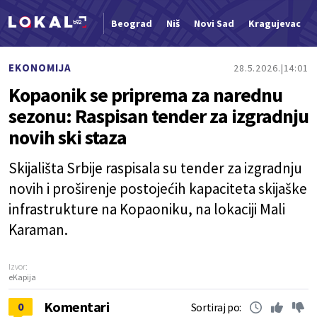
Beograd
Niš
Novi Sad
Kragujevac
Nova vest
EKONOMIJA
28.5.2026.
14:01
Kopaonik se priprema za narednu
sezonu: Raspisan tender za izgradnju
novih ski staza
Skijališta Srbije raspisala su tender za izgradnju
novih i proširenje postojećih kapaciteta skijaške
infrastrukture na Kopaoniku, na lokaciji Mali
Karaman.
Izvor:
eKapija
Komentari
0
Sortiraj po: