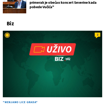
primerak je obećao koncert Severine kada
pobede Vučića"
Biz
2
"MENJAMO LICE GRADA"