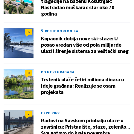
tragedije na bazenu Košutnjak:
Nastradao muškarac star oko 70
godina
ŠIRENJE KOPAONIKA
6
Kopaonik dobija nove ski-staze: U
posao vredan više od pola milijarde
ulazi i širenje sistema za veštački sneg
PO MERI GRAĐANA
0
Trstenik ulaže četiri miliona dinara u
ideje građana: Realizuje se osam
projekata
EXPO 2027
2
Radovi na Savskom priobalju ulaze u
završnicu: Pristanište, staze, zelenilo...
Sve gotovo do kraja novembra