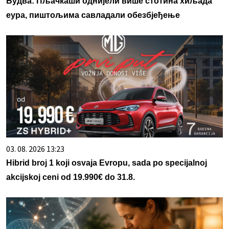
Будва: Пљачкаши однијели више стотина хиљада
еура, пиштољима савладали обезбјеђење
03. 08. 2026 13:23
Hibrid broj 1 koji osvaja Evropu, sada po specijalnoj
akcijskoj ceni od 19.990€ do 31.8.