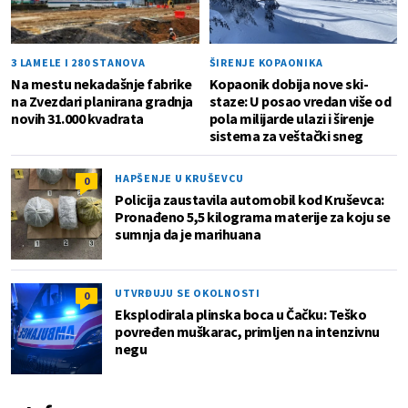
3 LAMELE I 280 STANOVA
ŠIRENJE KOPAONIKA
Na mestu nekadašnje fabrike
Kopaonik dobija nove ski-
na Zvezdari planirana gradnja
staze: U posao vredan više od
novih 31.000 kvadrata
pola milijarde ulazi i širenje
sistema za veštački sneg
HAPŠENJE U KRUŠEVCU
0
Policija zaustavila automobil kod Kruševca:
Pronađeno 5,5 kilograma materije za koju se
sumnja da je marihuana
UTVRĐUJU SE OKOLNOSTI
0
Eksplodirala plinska boca u Čačku: Teško
povređen muškarac, primljen na intenzivnu
negu