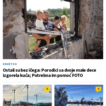
DRUŠTVO
Ostali su bez ičega: Porodici sa dvoje male dece
izgorela kuća; Potrebna im pomoć FOTO
6
6