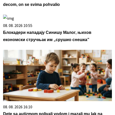
decom, on se svima pohvalio
08. 08. 2026 10:55
Блокадери нападају Синишу Малог, њихов
економски стручњак им „срушио снешка”
08. 08. 2026 16:10
Dete sa autizmom polivali vodom i mazali mu lak na