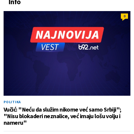
Info
0
POLITIKA
Vučić: "Neću da služim nikome već samo Srbiji";
"Nisu blokaderi neznalice, već imaju lošu volju i
nameru"