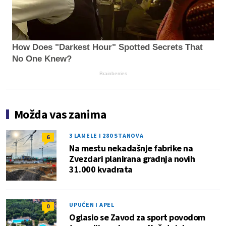
How Does "Darkest Hour" Spotted Secrets That
No One Knew?
Brainberries
Možda vas zanima
3 LAMELE I 280 STANOVA
6
Na mestu nekadašnje fabrike na
Zvezdari planirana gradnja novih
31.000 kvadrata
UPUĆEN I APEL
0
Oglasio se Zavod za sport povodom