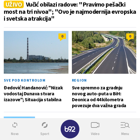
UŽIVO
Vučić obilazi radove: "Pravimo pešački
most na tri nivoa"; "Ovo je najmodernija evropska
i svetska atrakcija"
0
0
SVE POD KONTROLOM
REGION
Đedović Handanović: "Nizak
Sve spremno za gradnju
vodostaj Dunava stvara
novog auto-puta u BiH:
izazove"; Situacija stabilna
Deonica od 44 kilometra
povezuje dva važna grada
PORESKI RAJ
0
✕
Milijarde profita završavaju na malom ostrvu:
Zašto kompanije hrle na Maltu
Novo
Sport
Video
Menu