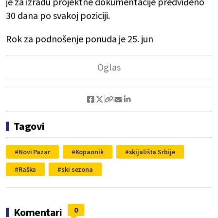
je za izradu projektne dokumentacije predviđeno
30 dana po svakoj poziciji.
Rok za podnošenje ponuda je 25. jun
Tagovi
Novi Pazar
Kopaonik
skijališta Srbije
Raška
ski sezona
0
Komentari