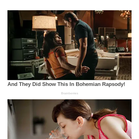
And They Did Show This In Bohemian Rapsody!
Brainberries