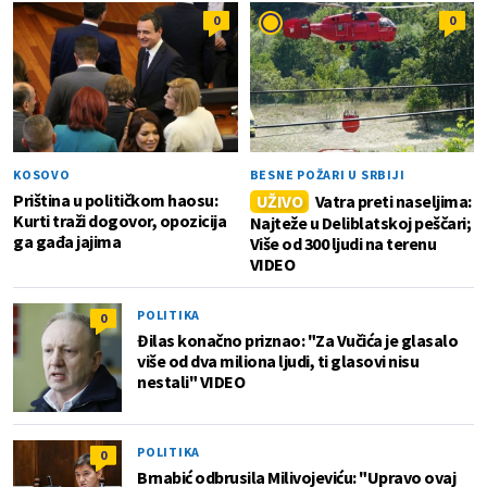
0
0
KOSOVO
BESNE POŽARI U SRBIJI
Priština u političkom haosu:
UŽIVO
Vatra preti naseljima:
Kurti traži dogovor, opozicija
Najteže u Deliblatskoj peščari;
ga gađa jajima
Više od 300 ljudi na terenu
VIDEO
POLITIKA
0
Đilas konačno priznao: "Za Vučića je glasalo
više od dva miliona ljudi, ti glasovi nisu
nestali" VIDEO
POLITIKA
0
Brnabić odbrusila Milivojeviću: "Upravo ovaj