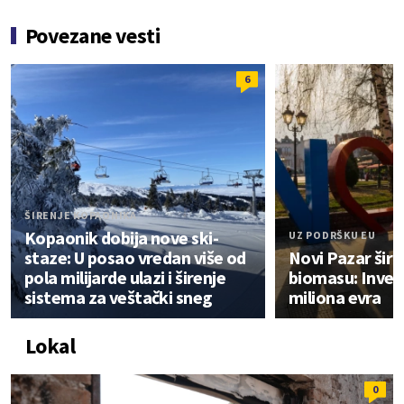
Povezane vesti
6
ŠIRENJE KOPAONIKA
Kopaonik dobija nove ski-
UZ PODRŠKU EU
staze: U posao vredan više od
Novi Pazar širi
pola milijarde ulazi i širenje
biomasu: Invest
sistema za veštački sneg
miliona evra
Lokal
0