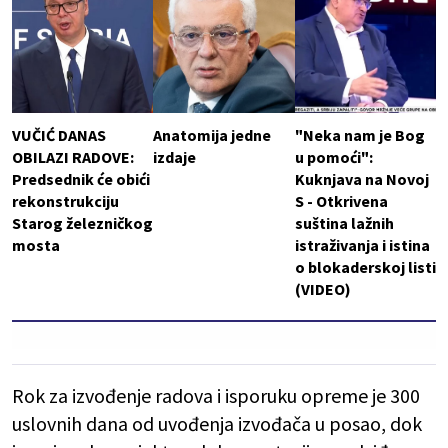
VUČIĆ DANAS
Anatomija jedne
"Neka nam je Bog
OBILAZI RADOVE:
izdaje
u pomoći":
Predsednik će obići
Kuknjava na Novoj
rekonstrukciju
S - Otkrivena
Starog železničkog
suština lažnih
mosta
istraživanja i istina
o blokaderskoj listi
(VIDEO)
Rok za izvođenje radova i isporuku opreme je 300
uslovnih dana od uvođenja izvođača u posao, dok