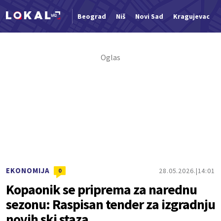
Beograd
Niš
Novi Sad
Kragujevac
Nova vest
EKONOMIJA
28.05.2026.
14:01
0
Kopaonik se priprema za narednu
sezonu: Raspisan tender za izgradnju
novih ski staza