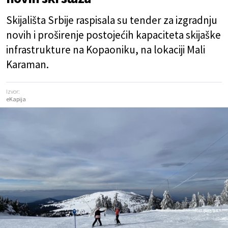
Skijališta Srbije raspisala su tender za izgradnju
novih i proširenje postojećih kapaciteta skijaške
infrastrukture na Kopaoniku, na lokaciji Mali
Karaman.
Izvor:
eKapija