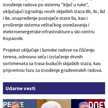
izvođenje radova po sistemu "ključ u ruke",
uključujući izgradnju novih skijaških staza 8b, 8c, 8d
i 8e, unapređenje postojeće staze 8a, kao i
proširenje sistema veštačkog osnežavanja i
elektroenergetske infrastrukture u ski-centru
Kopaonik.
Projekat uključuje i šumske radove na čišćenju
terena, odnosno seču i izvlačenje drvnih
sortimenata sa trasa budućih skijaških staza, kao
pripremnu fazu za izvođenje građevinskih radova.
Udarne vesti